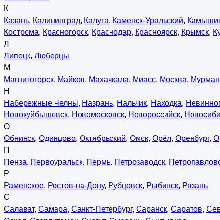
К
Казань
,
Калининград
,
Калуга
,
Каменск-Уральский
,
Камыши
Кострома
,
Красногорск
,
Краснодар
,
Красноярск
,
Крымск
,
К
Л
Липецк
,
Люберцы
М
Магнитогорск
,
Майкоп
,
Махачкала
,
Миасс
,
Москва
,
Мурман
Н
Набережные Челны
,
Назрань
,
Нальчик
,
Находка
,
Невинно
Новокуйбышевск
,
Новомосковск
,
Новороссийск
,
Новосиби
О
Обнинск
,
Одинцово
,
Октябрьский
,
Омск
,
Орёл
,
Оренбург
,
О
П
Пенза
,
Первоуральск
,
Пермь
,
Петрозаводск
,
Петропавловс
Р
Раменское
,
Ростов-на-Дону
,
Рубцовск
,
Рыбинск
,
Рязань
С
Салават
,
Самара
,
Санкт-Петербург
,
Саранск
,
Саратов
,
Сев