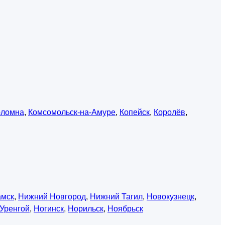
оломна
,
Комсомольск-на-Амуре
,
Копейск
,
Королёв
,
амск
,
Нижний Новгород
,
Нижний Тагил
,
Новокузнецк
,
Уренгой
,
Ногинск
,
Норильск
,
Ноябрьск