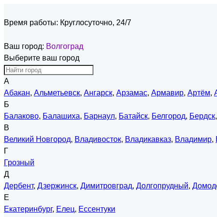
Время работы:
Круглосуточно, 24/7
Ваш город:
Волгоград
Выберите ваш город
А
Абакан
,
Альметьевск
,
Ангарск
,
Арзамас
,
Армавир
,
Артём
,
Б
Балаково
,
Балашиха
,
Барнаул
,
Батайск
,
Белгород
,
Бердск
В
Великий Новгород
,
Владивосток
,
Владикавказ
,
Владимир
,
Г
Грозный
Д
Дербент
,
Дзержинск
,
Димитровград
,
Долгопрудный
,
Домод
Е
Екатеринбург
,
Елец
,
Ессентуки