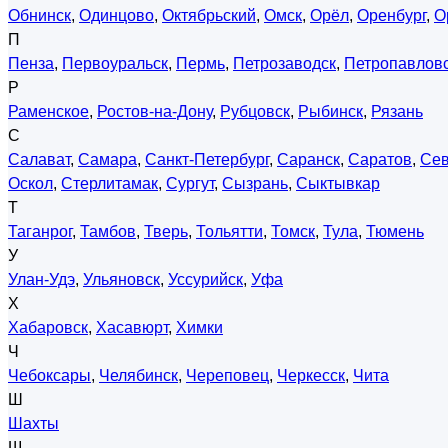
Обнинск
,
Одинцово
,
Октябрьский
,
Омск
,
Орёл
,
Оренбург
,
О
П
Пенза
,
Первоуральск
,
Пермь
,
Петрозаводск
,
Петропавловс
Р
Раменское
,
Ростов-на-Дону
,
Рубцовск
,
Рыбинск
,
Рязань
С
Салават
,
Самара
,
Санкт-Петербург
,
Саранск
,
Саратов
,
Сев
Оскол
,
Стерлитамак
,
Сургут
,
Сызрань
,
Сыктывкар
Т
Таганрог
,
Тамбов
,
Тверь
,
Тольятти
,
Томск
,
Тула
,
Тюмень
У
Улан-Удэ
,
Ульяновск
,
Уссурийск
,
Уфа
Х
Хабаровск
,
Хасавюрт
,
Химки
Ч
Чебоксары
,
Челябинск
,
Череповец
,
Черкесск
,
Чита
Ш
Шахты
Щ