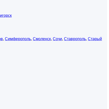
игорск
ов
,
Симферополь
,
Смоленск
,
Сочи
,
Ставрополь
,
Старый