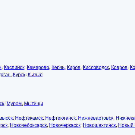
н
,
Каспийск
,
Кемерово
,
Керчь
,
Киров
,
Кисловодск
,
Ковров
,
К
урган
,
Курск
,
Кызыл
ск
,
Муром
,
Мытищи
мысск
,
Нефтекамск
,
Нефтеюганск
,
Нижневартовск
,
Нижнек
рск
,
Новочебоксарск
,
Новочеркасск
,
Новошахтинск
,
Новый 