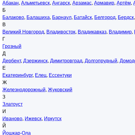
Абакан
,
Альметьевск
,
Ангарск
,
Арзамас
,
Армавир
,
Артём
,
Б
Балаково
,
Балашиха
,
Барнаул
,
Батайск
,
Белгород
,
Бердск
В
Великий Новгород
,
Владивосток
,
Владикавказ
,
Владимир
,
Г
Грозный
Д
Дербент
,
Дзержинск
,
Димитровград
,
Долгопрудный
,
Домод
Е
Екатеринбург
,
Елец
,
Ессентуки
Ж
Железнодорожный
,
Жуковский
З
Златоуст
И
Иваново
,
Ижевск
,
Иркутск
Й
Йошкар-Ола