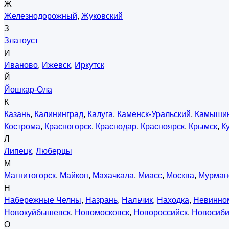
Ж
Железнодорожный
,
Жуковский
З
Златоуст
И
Иваново
,
Ижевск
,
Иркутск
Й
Йошкар-Ола
К
Казань
,
Калининград
,
Калуга
,
Каменск-Уральский
,
Камыши
Кострома
,
Красногорск
,
Краснодар
,
Красноярск
,
Крымск
,
К
Л
Липецк
,
Люберцы
М
Магнитогорск
,
Майкоп
,
Махачкала
,
Миасс
,
Москва
,
Мурман
Н
Набережные Челны
,
Назрань
,
Нальчик
,
Находка
,
Невинно
Новокуйбышевск
,
Новомосковск
,
Новороссийск
,
Новосиби
О