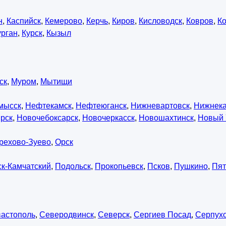
н
,
Каспийск
,
Кемерово
,
Керчь
,
Киров
,
Кисловодск
,
Ковров
,
К
урган
,
Курск
,
Кызыл
ск
,
Муром
,
Мытищи
мысск
,
Нефтекамск
,
Нефтеюганск
,
Нижневартовск
,
Нижнек
рск
,
Новочебоксарск
,
Новочеркасск
,
Новошахтинск
,
Новый 
рехово-Зуево
,
Орск
к-Камчатский
,
Подольск
,
Прокопьевск
,
Псков
,
Пушкино
,
Пят
астополь
,
Северодвинск
,
Северск
,
Сергиев Посад
,
Серпух