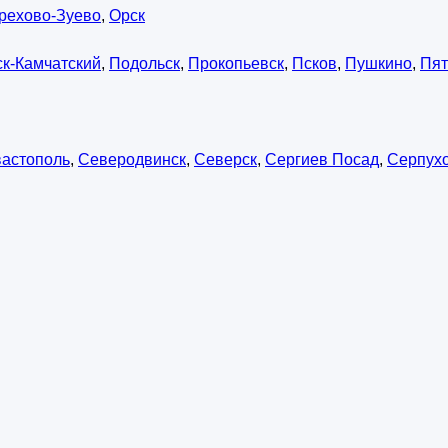
рехово-Зуево
,
Орск
к-Камчатский
,
Подольск
,
Прокопьевск
,
Псков
,
Пушкино
,
Пят
астополь
,
Северодвинск
,
Северск
,
Сергиев Посад
,
Серпух