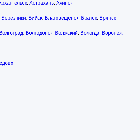
Архангельск
,
Астрахань
,
Ачинск
,
Березники
,
Бийск
,
Благовещенск
,
Братск
,
Брянск
Волгоград
,
Волгодонск
,
Волжский
,
Вологда
,
Воронеж
едово