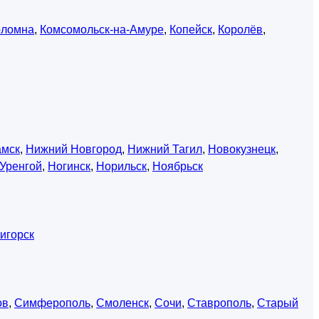
оломна
,
Комсомольск-на-Амуре
,
Копейск
,
Королёв
,
амск
,
Нижний Новгород
,
Нижний Тагил
,
Новокузнецк
,
Уренгой
,
Ногинск
,
Норильск
,
Ноябрьск
игорск
ов
,
Симферополь
,
Смоленск
,
Сочи
,
Ставрополь
,
Старый