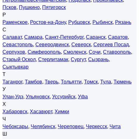
Псков
,
Пушкино
,
Пятигорск
Р
Раменское
,
Ростов-на-Дону
,
Рубцовск
,
Рыбинск
,
Рязань
С
Салават
,
Самара
,
Санкт-Петербург
,
Саранск
,
Саратов
,
Севастополь
,
Северодвинск
,
Северск
,
Сергиев Посад
,
Серпухов
,
Симферополь
,
Смоленск
,
Сочи
,
Ставрополь
,
Старый Оскол
,
Стерлитамак
,
Сургут
,
Сызрань
,
Сыктывкар
Т
Таганрог
,
Тамбов
,
Тверь
,
Тольятти
,
Томск
,
Тула
,
Тюмень
У
Улан-Удэ
,
Ульяновск
,
Уссурийск
,
Уфа
Х
Хабаровск
,
Хасавюрт
,
Химки
Ч
Чебоксары
,
Челябинск
,
Череповец
,
Черкесск
,
Чита
Ш