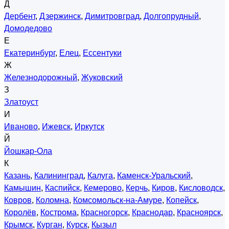
Д
Дербент
,
Дзержинск
,
Димитровград
,
Долгопрудный
,
Домодедово
Е
Екатеринбург
,
Елец
,
Ессентуки
Ж
Железнодорожный
,
Жуковский
З
Златоуст
И
Иваново
,
Ижевск
,
Иркутск
Й
Йошкар-Ола
К
Казань
,
Калининград
,
Калуга
,
Каменск-Уральский
,
Камышин
,
Каспийск
,
Кемерово
,
Керчь
,
Киров
,
Кисловодск
,
Ковров
,
Коломна
,
Комсомольск-на-Амуре
,
Копейск
,
Королёв
,
Кострома
,
Красногорск
,
Краснодар
,
Красноярск
,
Крымск
,
Курган
,
Курск
,
Кызыл