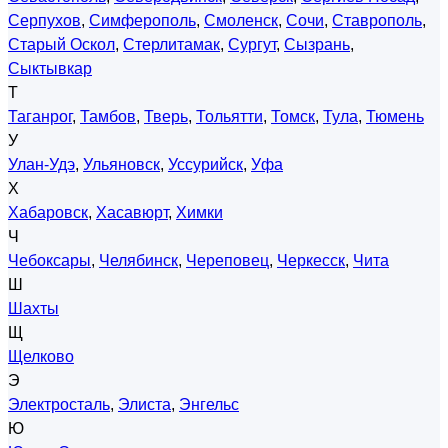
Серпухов
,
Симферополь
,
Смоленск
,
Сочи
,
Ставрополь
,
Старый Оскол
,
Стерлитамак
,
Сургут
,
Сызрань
,
Сыктывкар
Т
Таганрог
,
Тамбов
,
Тверь
,
Тольятти
,
Томск
,
Тула
,
Тюмень
У
Улан-Удэ
,
Ульяновск
,
Уссурийск
,
Уфа
Х
Хабаровск
,
Хасавюрт
,
Химки
Ч
Чебоксары
,
Челябинск
,
Череповец
,
Черкесск
,
Чита
Ш
Шахты
Щ
Щелково
Э
Электросталь
,
Элиста
,
Энгельс
Ю