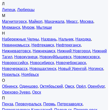
Л
Липецк
,
Люберцы
М
Магнитогорск
,
Майкоп
,
Махачкала
,
Миасс
,
Москва
,
Мурманск
,
Муром
,
Мытищи
Н
Набережные Челны
,
Назрань
,
Нальчик
,
Находка
,
Невинномысск
,
Нефтекамск
,
Нефтеюганск
,
Нижневартовск
,
Нижнекамск
,
Нижний Новгород
,
Нижний
Тагил
,
Новокузнецк
,
Новокуйбышевск
,
Новомосковск
,
Новороссийск
,
Новосибирск
,
Новочебоксарск
,
Новочеркасск
,
Новошахтинск
,
Новый Уренгой
,
Ногинск
,
Норильск
,
Ноябрьск
О
Обнинск
,
Одинцово
,
Октябрьский
,
Омск
,
Орёл
,
Оренбург
,
Орехово-Зуево
,
Орск
П
Пенза
,
Первоуральск
,
Пермь
,
Петрозаводск
,
Петропавловск-Камчатский
,
Подольск
,
Прокопьевск
,