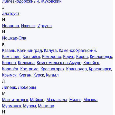
Железнодорожный
,
Жуковский
З
Златоуст
И
Иваново
,
Ижевск
,
Иркутск
Й
Йошкар-Ола
К
Казань
,
Калининград
,
Калуга
,
Каменск-Уральский
,
Камышин
,
Каспийск
,
Кемерово
,
Керчь
,
Киров
,
Кисловодск
,
Ковров
,
Коломна
,
Комсомольск-на-Амуре
,
Копейск
,
Королёв
,
Кострома
,
Красногорск
,
Краснодар
,
Красноярск
,
Крымск
,
Курган
,
Курск
,
Кызыл
Л
Липецк
,
Люберцы
М
Магнитогорск
,
Майкоп
,
Махачкала
,
Миасс
,
Москва
,
Мурманск
,
Муром
,
Мытищи
Н