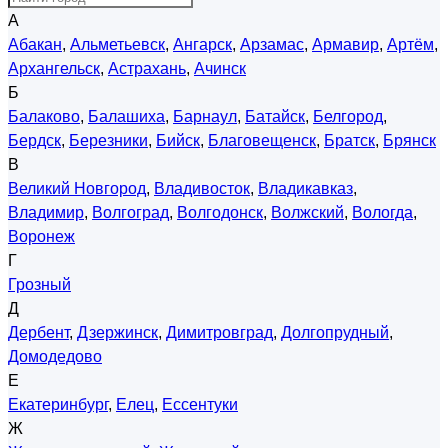
А
Абакан
,
Альметьевск
,
Ангарск
,
Арзамас
,
Армавир
,
Артём
,
Архангельск
,
Астрахань
,
Ачинск
Б
Балаково
,
Балашиха
,
Барнаул
,
Батайск
,
Белгород
,
Бердск
,
Березники
,
Бийск
,
Благовещенск
,
Братск
,
Брянск
В
Великий Новгород
,
Владивосток
,
Владикавказ
,
Владимир
,
Волгоград
,
Волгодонск
,
Волжский
,
Вологда
,
Воронеж
Г
Грозный
Д
Дербент
,
Дзержинск
,
Димитровград
,
Долгопрудный
,
Домодедово
Е
Екатеринбург
,
Елец
,
Ессентуки
Ж