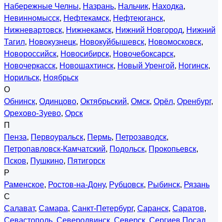
Набережные Челны
,
Назрань
,
Нальчик
,
Находка
,
Невинномысск
,
Нефтекамск
,
Нефтеюганск
,
Нижневартовск
,
Нижнекамск
,
Нижний Новгород
,
Нижний
Тагил
,
Новокузнецк
,
Новокуйбышевск
,
Новомосковск
,
Новороссийск
,
Новосибирск
,
Новочебоксарск
,
Новочеркасск
,
Новошахтинск
,
Новый Уренгой
,
Ногинск
,
Норильск
,
Ноябрьск
О
Обнинск
,
Одинцово
,
Октябрьский
,
Омск
,
Орёл
,
Оренбург
,
Орехово-Зуево
,
Орск
П
Пенза
,
Первоуральск
,
Пермь
,
Петрозаводск
,
Петропавловск-Камчатский
,
Подольск
,
Прокопьевск
,
Псков
,
Пушкино
,
Пятигорск
Р
Раменское
,
Ростов-на-Дону
,
Рубцовск
,
Рыбинск
,
Рязань
С
Салават
,
Самара
,
Санкт-Петербург
,
Саранск
,
Саратов
,
Севастополь
,
Северодвинск
,
Северск
,
Сергиев Посад
,