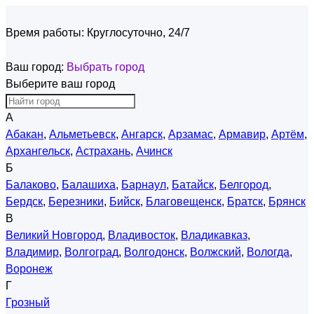
Время работы:
Круглосуточно, 24/7
Ваш город:
Выбрать город
Выберите ваш город
А
Абакан
,
Альметьевск
,
Ангарск
,
Арзамас
,
Армавир
,
Артём
,
Архангельск
,
Астрахань
,
Ачинск
Б
Балаково
,
Балашиха
,
Барнаул
,
Батайск
,
Белгород
,
Бердск
,
Березники
,
Бийск
,
Благовещенск
,
Братск
,
Брянск
В
Великий Новгород
,
Владивосток
,
Владикавказ
,
Владимир
,
Волгоград
,
Волгодонск
,
Волжский
,
Вологда
,
Воронеж
Г
Грозный