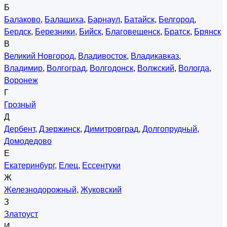
Б
Балаково
,
Балашиха
,
Барнаул
,
Батайск
,
Белгород
,
Бердск
,
Березники
,
Бийск
,
Благовещенск
,
Братск
,
Брянск
В
Великий Новгород
,
Владивосток
,
Владикавказ
,
Владимир
,
Волгоград
,
Волгодонск
,
Волжский
,
Вологда
,
Воронеж
Г
Грозный
Д
Дербент
,
Дзержинск
,
Димитровград
,
Долгопрудный
,
Домодедово
Е
Екатеринбург
,
Елец
,
Ессентуки
Ж
Железнодорожный
,
Жуковский
З
Златоуст
И