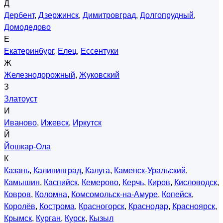
Д
Дербент
,
Дзержинск
,
Димитровград
,
Долгопрудный
,
Домодедово
Е
Екатеринбург
,
Елец
,
Ессентуки
Ж
Железнодорожный
,
Жуковский
З
Златоуст
И
Иваново
,
Ижевск
,
Иркутск
Й
Йошкар-Ола
К
Казань
,
Калининград
,
Калуга
,
Каменск-Уральский
,
Камышин
,
Каспийск
,
Кемерово
,
Керчь
,
Киров
,
Кисловодск
,
Ковров
,
Коломна
,
Комсомольск-на-Амуре
,
Копейск
,
Королёв
,
Кострома
,
Красногорск
,
Краснодар
,
Красноярск
,
Крымск
,
Курган
,
Курск
,
Кызыл