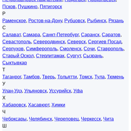
Псков
,
Пушкино
,
Пятигорск
Р
Раменское
,
Ростов-на-Дону
,
Рубцовск
,
Рыбинск
,
Рязань
С
Салават
,
Самара
,
Санкт-Петербург
,
Саранск
,
Саратов
,
Севастополь
,
Северодвинск
,
Северск
,
Сергиев Посад
,
Серпухов
,
Симферополь
,
Смоленск
,
Сочи
,
Ставрополь
,
Старый Оскол
,
Стерлитамак
,
Сургут
,
Сызрань
,
Сыктывкар
Т
Таганрог
,
Тамбов
,
Тверь
,
Тольятти
,
Томск
,
Тула
,
Тюмень
У
Улан-Удэ
,
Ульяновск
,
Уссурийск
,
Уфа
Х
Хабаровск
,
Хасавюрт
,
Химки
Ч
Чебоксары
,
Челябинск
,
Череповец
,
Черкесск
,
Чита
Ш