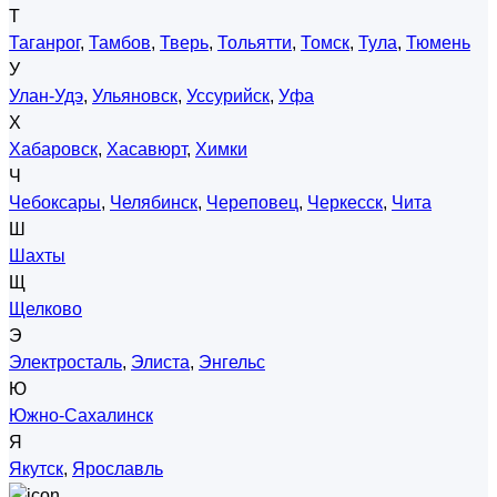
Т
Таганрог
,
Тамбов
,
Тверь
,
Тольятти
,
Томск
,
Тула
,
Тюмень
У
Улан-Удэ
,
Ульяновск
,
Уссурийск
,
Уфа
Х
Хабаровск
,
Хасавюрт
,
Химки
Ч
Чебоксары
,
Челябинск
,
Череповец
,
Черкесск
,
Чита
Ш
Шахты
Щ
Щелково
Э
Электросталь
,
Элиста
,
Энгельс
Ю
Южно-Сахалинск
Я
Якутск
,
Ярославль