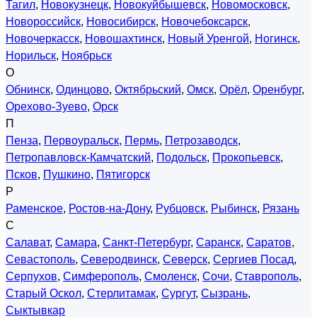
Тагил
,
Новокузнецк
,
Новокуйбышевск
,
Новомосковск
,
Новороссийск
,
Новосибирск
,
Новочебоксарск
,
Новочеркасск
,
Новошахтинск
,
Новый Уренгой
,
Ногинск
,
Норильск
,
Ноябрьск
О
Обнинск
,
Одинцово
,
Октябрьский
,
Омск
,
Орёл
,
Оренбург
,
Орехово-Зуево
,
Орск
П
Пенза
,
Первоуральск
,
Пермь
,
Петрозаводск
,
Петропавловск-Камчатский
,
Подольск
,
Прокопьевск
,
Псков
,
Пушкино
,
Пятигорск
Р
Раменское
,
Ростов-на-Дону
,
Рубцовск
,
Рыбинск
,
Рязань
С
Салават
,
Самара
,
Санкт-Петербург
,
Саранск
,
Саратов
,
Севастополь
,
Северодвинск
,
Северск
,
Сергиев Посад
,
Серпухов
,
Симферополь
,
Смоленск
,
Сочи
,
Ставрополь
,
Старый Оскол
,
Стерлитамак
,
Сургут
,
Сызрань
,
Сыктывкар