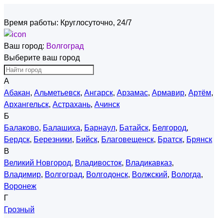
Время работы:
Круглосуточно, 24/7
Ваш город:
Волгоград
Выберите ваш город
А
Абакан
,
Альметьевск
,
Ангарск
,
Арзамас
,
Армавир
,
Артём
,
Архангельск
,
Астрахань
,
Ачинск
Б
Балаково
,
Балашиха
,
Барнаул
,
Батайск
,
Белгород
,
Бердск
,
Березники
,
Бийск
,
Благовещенск
,
Братск
,
Брянск
В
Великий Новгород
,
Владивосток
,
Владикавказ
,
Владимир
,
Волгоград
,
Волгодонск
,
Волжский
,
Вологда
,
Воронеж
Г
Грозный