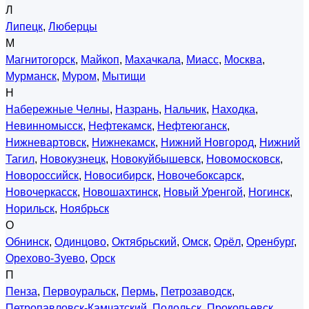
Л
Липецк
,
Люберцы
М
Магнитогорск
,
Майкоп
,
Махачкала
,
Миасс
,
Москва
,
Мурманск
,
Муром
,
Мытищи
Н
Набережные Челны
,
Назрань
,
Нальчик
,
Находка
,
Невинномысск
,
Нефтекамск
,
Нефтеюганск
,
Нижневартовск
,
Нижнекамск
,
Нижний Новгород
,
Нижний
Тагил
,
Новокузнецк
,
Новокуйбышевск
,
Новомосковск
,
Новороссийск
,
Новосибирск
,
Новочебоксарск
,
Новочеркасск
,
Новошахтинск
,
Новый Уренгой
,
Ногинск
,
Норильск
,
Ноябрьск
О
Обнинск
,
Одинцово
,
Октябрьский
,
Омск
,
Орёл
,
Оренбург
,
Орехово-Зуево
,
Орск
П
Пенза
,
Первоуральск
,
Пермь
,
Петрозаводск
,
Петропавловск-Камчатский
,
Подольск
,
Прокопьевск
,