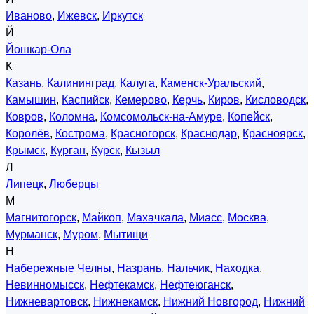
Иваново
,
Ижевск
,
Иркутск
Й
Йошкар-Ола
К
Казань
,
Калининград
,
Калуга
,
Каменск-Уральский
,
Камышин
,
Каспийск
,
Кемерово
,
Керчь
,
Киров
,
Кисловодск
,
Ковров
,
Коломна
,
Комсомольск-на-Амуре
,
Копейск
,
Королёв
,
Кострома
,
Красногорск
,
Краснодар
,
Красноярск
,
Крымск
,
Курган
,
Курск
,
Кызыл
Л
Липецк
,
Люберцы
М
Магнитогорск
,
Майкоп
,
Махачкала
,
Миасс
,
Москва
,
Мурманск
,
Муром
,
Мытищи
Н
Набережные Челны
,
Назрань
,
Нальчик
,
Находка
,
Невинномысск
,
Нефтекамск
,
Нефтеюганск
,
Нижневартовск
,
Нижнекамск
,
Нижний Новгород
,
Нижний