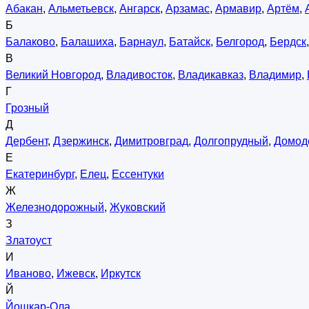
Абакан
,
Альметьевск
,
Ангарск
,
Арзамас
,
Армавир
,
Артём
,
Б
Балаково
,
Балашиха
,
Барнаул
,
Батайск
,
Белгород
,
Бердск
В
Великий Новгород
,
Владивосток
,
Владикавказ
,
Владимир
,
Г
Грозный
Д
Дербент
,
Дзержинск
,
Димитровград
,
Долгопрудный
,
Домод
Е
Екатеринбург
,
Елец
,
Ессентуки
Ж
Железнодорожный
,
Жуковский
З
Златоуст
И
Иваново
,
Ижевск
,
Иркутск
Й
Йошкар-Ола