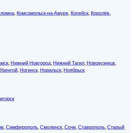
оломна
,
Комсомольск-на-Амуре
,
Копейск
,
Королёв
,
амск
,
Нижний Новгород
,
Нижний Тагил
,
Новокузнецк
,
Уренгой
,
Ногинск
,
Норильск
,
Ноябрьск
игорск
ов
,
Симферополь
,
Смоленск
,
Сочи
,
Ставрополь
,
Старый