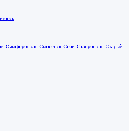
игорск
ов
,
Симферополь
,
Смоленск
,
Сочи
,
Ставрополь
,
Старый