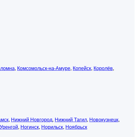
оломна
,
Комсомольск-на-Амуре
,
Копейск
,
Королёв
,
амск
,
Нижний Новгород
,
Нижний Тагил
,
Новокузнецк
,
Уренгой
,
Ногинск
,
Норильск
,
Ноябрьск