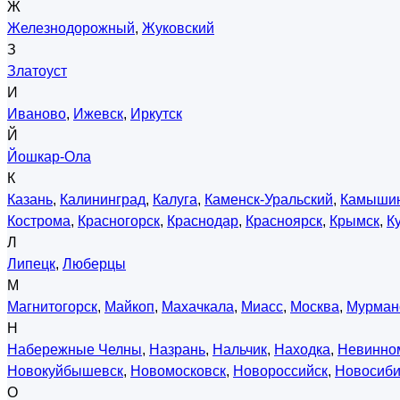
Ж
Железнодорожный
,
Жуковский
З
Златоуст
И
Иваново
,
Ижевск
,
Иркутск
Й
Йошкар-Ола
К
Казань
,
Калининград
,
Калуга
,
Каменск-Уральский
,
Камыши
Кострома
,
Красногорск
,
Краснодар
,
Красноярск
,
Крымск
,
К
Л
Липецк
,
Люберцы
М
Магнитогорск
,
Майкоп
,
Махачкала
,
Миасс
,
Москва
,
Мурман
Н
Набережные Челны
,
Назрань
,
Нальчик
,
Находка
,
Невинно
Новокуйбышевск
,
Новомосковск
,
Новороссийск
,
Новосиби
О