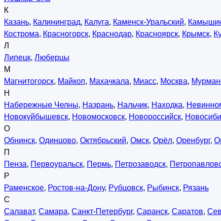
К
Казань
,
Калининград
,
Калуга
,
Каменск-Уральский
,
Камыши
Кострома
,
Красногорск
,
Краснодар
,
Красноярск
,
Крымск
,
К
Л
Липецк
,
Люберцы
М
Магнитогорск
,
Майкоп
,
Махачкала
,
Миасс
,
Москва
,
Мурман
Н
Набережные Челны
,
Назрань
,
Нальчик
,
Находка
,
Невинно
Новокуйбышевск
,
Новомосковск
,
Новороссийск
,
Новосиби
О
Обнинск
,
Одинцово
,
Октябрьский
,
Омск
,
Орёл
,
Оренбург
,
О
П
Пенза
,
Первоуральск
,
Пермь
,
Петрозаводск
,
Петропавловс
Р
Раменское
,
Ростов-на-Дону
,
Рубцовск
,
Рыбинск
,
Рязань
С
Салават
,
Самара
,
Санкт-Петербург
,
Саранск
,
Саратов
,
Сев