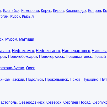
н
,
Каспийск
,
Кемерово
,
Керчь
,
Киров
,
Кисловодск
,
Ковров
,
К
урган
,
Курск
,
Кызыл
ск
,
Муром
,
Мытищи
мысск
,
Нефтекамск
,
Нефтеюганск
,
Нижневартовск
,
Нижнек
рск
,
Новочебоксарск
,
Новочеркасск
,
Новошахтинск
,
Новый 
рехово-Зуево
,
Орск
к-Камчатский
,
Подольск
,
Прокопьевск
,
Псков
,
Пушкино
,
Пят
астополь
,
Северодвинск
,
Северск
,
Сергиев Посад
,
Серпух