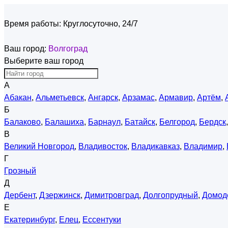
Время работы:
Круглосуточно, 24/7
Ваш город:
Волгоград
Выберите ваш город
А
Абакан
,
Альметьевск
,
Ангарск
,
Арзамас
,
Армавир
,
Артём
,
Б
Балаково
,
Балашиха
,
Барнаул
,
Батайск
,
Белгород
,
Бердск
В
Великий Новгород
,
Владивосток
,
Владикавказ
,
Владимир
,
Г
Грозный
Д
Дербент
,
Дзержинск
,
Димитровград
,
Долгопрудный
,
Домод
Е
Екатеринбург
,
Елец
,
Ессентуки