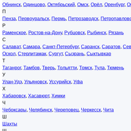
Обнинск
,
Одинцово
,
Октябрьский
,
Омск
,
Орёл
,
Оренбург
,
О
П
Пенза
,
Первоуральск
,
Пермь
,
Петрозаводск
,
Петропавловс
Р
Раменское
,
Ростов-на-Дону
,
Рубцовск
,
Рыбинск
,
Рязань
С
Салават
,
Самара
,
Санкт-Петербург
,
Саранск
,
Саратов
,
Сев
Оскол
,
Стерлитамак
,
Сургут
,
Сызрань
,
Сыктывкар
Т
Таганрог
,
Тамбов
,
Тверь
,
Тольятти
,
Томск
,
Тула
,
Тюмень
У
Улан-Удэ
,
Ульяновск
,
Уссурийск
,
Уфа
Х
Хабаровск
,
Хасавюрт
,
Химки
Ч
Чебоксары
,
Челябинск
,
Череповец
,
Черкесск
,
Чита
Ш
Шахты
Щ