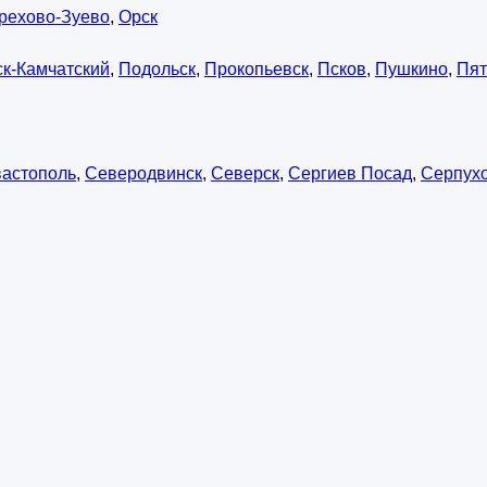
рехово-Зуево
,
Орск
к-Камчатский
,
Подольск
,
Прокопьевск
,
Псков
,
Пушкино
,
Пят
астополь
,
Северодвинск
,
Северск
,
Сергиев Посад
,
Серпух