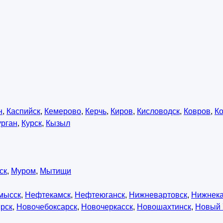
н
,
Каспийск
,
Кемерово
,
Керчь
,
Киров
,
Кисловодск
,
Ковров
,
К
урган
,
Курск
,
Кызыл
ск
,
Муром
,
Мытищи
мысск
,
Нефтекамск
,
Нефтеюганск
,
Нижневартовск
,
Нижнек
рск
,
Новочебоксарск
,
Новочеркасск
,
Новошахтинск
,
Новый 