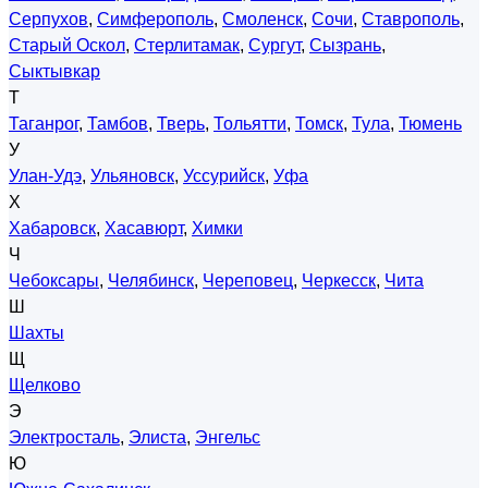
Серпухов
,
Симферополь
,
Смоленск
,
Сочи
,
Ставрополь
,
Старый Оскол
,
Стерлитамак
,
Сургут
,
Сызрань
,
Сыктывкар
Т
Таганрог
,
Тамбов
,
Тверь
,
Тольятти
,
Томск
,
Тула
,
Тюмень
У
Улан-Удэ
,
Ульяновск
,
Уссурийск
,
Уфа
Х
Хабаровск
,
Хасавюрт
,
Химки
Ч
Чебоксары
,
Челябинск
,
Череповец
,
Черкесск
,
Чита
Ш
Шахты
Щ
Щелково
Э
Электросталь
,
Элиста
,
Энгельс
Ю