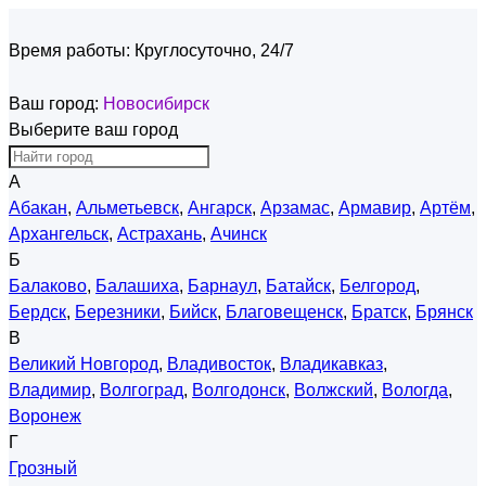
Время работы:
Круглосуточно, 24/7
Ваш город:
Новосибирск
Выберите ваш город
А
Абакан
,
Альметьевск
,
Ангарск
,
Арзамас
,
Армавир
,
Артём
,
Архангельск
,
Астрахань
,
Ачинск
Б
Балаково
,
Балашиха
,
Барнаул
,
Батайск
,
Белгород
,
Бердск
,
Березники
,
Бийск
,
Благовещенск
,
Братск
,
Брянск
В
Великий Новгород
,
Владивосток
,
Владикавказ
,
Владимир
,
Волгоград
,
Волгодонск
,
Волжский
,
Вологда
,
Воронеж
Г
Грозный