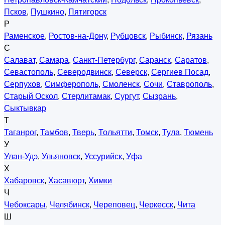
Псков
,
Пушкино
,
Пятигорск
Р
Раменское
,
Ростов-на-Дону
,
Рубцовск
,
Рыбинск
,
Рязань
С
Салават
,
Самара
,
Санкт-Петербург
,
Саранск
,
Саратов
,
Севастополь
,
Северодвинск
,
Северск
,
Сергиев Посад
,
Серпухов
,
Симферополь
,
Смоленск
,
Сочи
,
Ставрополь
,
Старый Оскол
,
Стерлитамак
,
Сургут
,
Сызрань
,
Сыктывкар
Т
Таганрог
,
Тамбов
,
Тверь
,
Тольятти
,
Томск
,
Тула
,
Тюмень
У
Улан-Удэ
,
Ульяновск
,
Уссурийск
,
Уфа
Х
Хабаровск
,
Хасавюрт
,
Химки
Ч
Чебоксары
,
Челябинск
,
Череповец
,
Черкесск
,
Чита
Ш