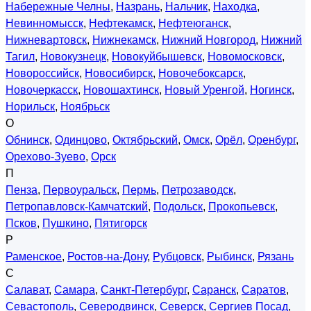
Набережные Челны
,
Назрань
,
Нальчик
,
Находка
,
Невинномысск
,
Нефтекамск
,
Нефтеюганск
,
Нижневартовск
,
Нижнекамск
,
Нижний Новгород
,
Нижний
Тагил
,
Новокузнецк
,
Новокуйбышевск
,
Новомосковск
,
Новороссийск
,
Новосибирск
,
Новочебоксарск
,
Новочеркасск
,
Новошахтинск
,
Новый Уренгой
,
Ногинск
,
Норильск
,
Ноябрьск
О
Обнинск
,
Одинцово
,
Октябрьский
,
Омск
,
Орёл
,
Оренбург
,
Орехово-Зуево
,
Орск
П
Пенза
,
Первоуральск
,
Пермь
,
Петрозаводск
,
Петропавловск-Камчатский
,
Подольск
,
Прокопьевск
,
Псков
,
Пушкино
,
Пятигорск
Р
Раменское
,
Ростов-на-Дону
,
Рубцовск
,
Рыбинск
,
Рязань
С
Салават
,
Самара
,
Санкт-Петербург
,
Саранск
,
Саратов
,
Севастополь
,
Северодвинск
,
Северск
,
Сергиев Посад
,