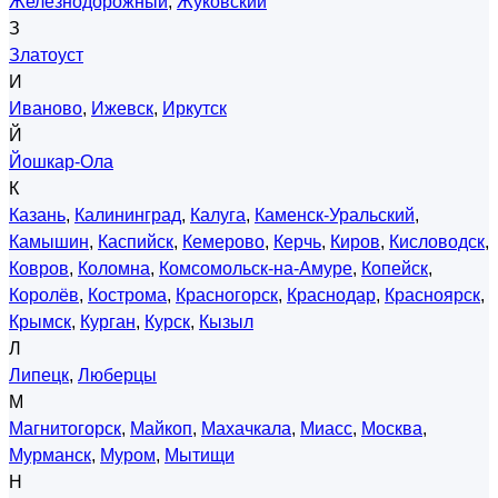
Железнодорожный
,
Жуковский
З
Златоуст
И
Иваново
,
Ижевск
,
Иркутск
Й
Йошкар-Ола
К
Казань
,
Калининград
,
Калуга
,
Каменск-Уральский
,
Камышин
,
Каспийск
,
Кемерово
,
Керчь
,
Киров
,
Кисловодск
,
Ковров
,
Коломна
,
Комсомольск-на-Амуре
,
Копейск
,
Королёв
,
Кострома
,
Красногорск
,
Краснодар
,
Красноярск
,
Крымск
,
Курган
,
Курск
,
Кызыл
Л
Липецк
,
Люберцы
М
Магнитогорск
,
Майкоп
,
Махачкала
,
Миасс
,
Москва
,
Мурманск
,
Муром
,
Мытищи
Н