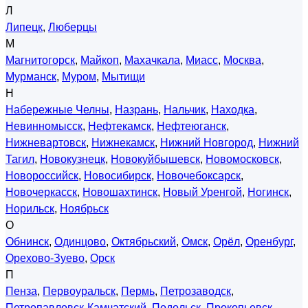
Л
Липецк
,
Люберцы
М
Магнитогорск
,
Майкоп
,
Махачкала
,
Миасс
,
Москва
,
Мурманск
,
Муром
,
Мытищи
Н
Набережные Челны
,
Назрань
,
Нальчик
,
Находка
,
Невинномысск
,
Нефтекамск
,
Нефтеюганск
,
Нижневартовск
,
Нижнекамск
,
Нижний Новгород
,
Нижний
Тагил
,
Новокузнецк
,
Новокуйбышевск
,
Новомосковск
,
Новороссийск
,
Новосибирск
,
Новочебоксарск
,
Новочеркасск
,
Новошахтинск
,
Новый Уренгой
,
Ногинск
,
Норильск
,
Ноябрьск
О
Обнинск
,
Одинцово
,
Октябрьский
,
Омск
,
Орёл
,
Оренбург
,
Орехово-Зуево
,
Орск
П
Пенза
,
Первоуральск
,
Пермь
,
Петрозаводск
,
Петропавловск-Камчатский
,
Подольск
,
Прокопьевск
,