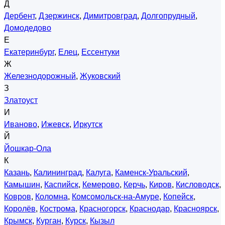
Д
Дербент
,
Дзержинск
,
Димитровград
,
Долгопрудный
,
Домодедово
Е
Екатеринбург
,
Елец
,
Ессентуки
Ж
Железнодорожный
,
Жуковский
З
Златоуст
И
Иваново
,
Ижевск
,
Иркутск
Й
Йошкар-Ола
К
Казань
,
Калининград
,
Калуга
,
Каменск-Уральский
,
Камышин
,
Каспийск
,
Кемерово
,
Керчь
,
Киров
,
Кисловодск
,
Ковров
,
Коломна
,
Комсомольск-на-Амуре
,
Копейск
,
Королёв
,
Кострома
,
Красногорск
,
Краснодар
,
Красноярск
,
Крымск
,
Курган
,
Курск
,
Кызыл