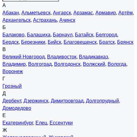
А
Абакан
,
Альметьевск
,
Ангарск
,
Арзамас
,
Армавир
,
Артём
,
Архангельск
,
Астрахань
,
Ачинск
Б
Балаково
,
Балашиха
,
Барнаул
,
Батайск
,
Белгород
,
Бердск
,
Березники
,
Бийск
,
Благовещенск
,
Братск
,
Брянск
В
Великий Новгород
,
Владивосток
,
Владикавказ
,
Владимир
,
Волгоград
,
Волгодонск
,
Волжский
,
Вологда
,
Воронеж
Г
Грозный
Д
Дербент
,
Дзержинск
,
Димитровград
,
Долгопрудный
,
Домодедово
Е
Екатеринбург
,
Елец
,
Ессентуки
Ж