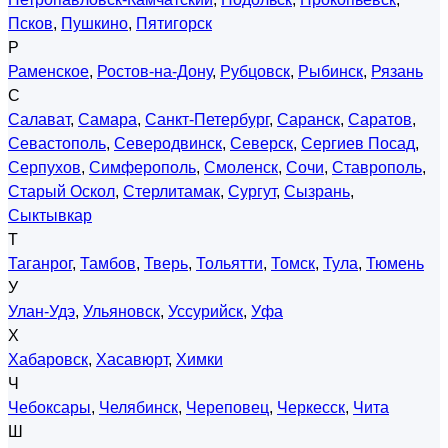
Псков
,
Пушкино
,
Пятигорск
Р
Раменское
,
Ростов-на-Дону
,
Рубцовск
,
Рыбинск
,
Рязань
С
Салават
,
Самара
,
Санкт-Петербург
,
Саранск
,
Саратов
,
Севастополь
,
Северодвинск
,
Северск
,
Сергиев Посад
,
Серпухов
,
Симферополь
,
Смоленск
,
Сочи
,
Ставрополь
,
Старый Оскол
,
Стерлитамак
,
Сургут
,
Сызрань
,
Сыктывкар
Т
Таганрог
,
Тамбов
,
Тверь
,
Тольятти
,
Томск
,
Тула
,
Тюмень
У
Улан-Удэ
,
Ульяновск
,
Уссурийск
,
Уфа
Х
Хабаровск
,
Хасавюрт
,
Химки
Ч
Чебоксары
,
Челябинск
,
Череповец
,
Черкесск
,
Чита
Ш