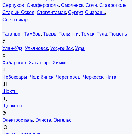
Серпухов
,
Симферополь
,
Смоленск
,
Сочи
,
Ставрополь
,
Старый Оскол
,
Стерлитамак
,
Сургут
,
Сызрань
,
Сыктывкар
Т
Таганрог
,
Тамбов
,
Тверь
,
Тольятти
,
Томск
,
Тула
,
Тюмень
У
Улан-Удэ
,
Ульяновск
,
Уссурийск
,
Уфа
Х
Хабаровск
,
Хасавюрт
,
Химки
Ч
Чебоксары
,
Челябинск
,
Череповец
,
Черкесск
,
Чита
Ш
Шахты
Щ
Щелково
Э
Электросталь
,
Элиста
,
Энгельс
Ю