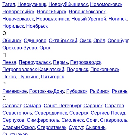
Тагил
,
Новокузнецк
,
Новокуйбышевск
,
Новомосковск
,
Новороссийск
,
Новосибирск
,
Новочебоксарск
,
Новочеркасск
,
Новошахтинск
,
Новый Уренгой
,
Ногинск
,
Норильск
,
Ноябрьск
О
Обнинск
,
Одинцово
,
Октябрьский
,
Омск
,
Орёл
,
Оренбург
,
Орехово-Зуево
,
Орск
П
Пенза
,
Первоуральск
,
Пермь
,
Петрозаводск
,
Петропавловск-Камчатский
,
Подольск
,
Прокопьевск
,
Псков
,
Пушкино
,
Пятигорск
Р
Раменское
,
Ростов-на-Дону
,
Рубцовск
,
Рыбинск
,
Рязань
С
Салават
,
Самара
,
Санкт-Петербург
,
Саранск
,
Саратов
,
Севастополь
,
Северодвинск
,
Северск
,
Сергиев Посад
,
Серпухов
,
Симферополь
,
Смоленск
,
Сочи
,
Ставрополь
,
Старый Оскол
,
Стерлитамак
,
Сургут
,
Сызрань
,
Сыктывкар