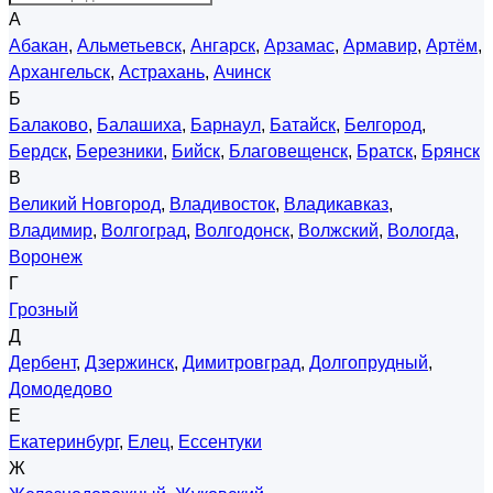
А
Абакан
,
Альметьевск
,
Ангарск
,
Арзамас
,
Армавир
,
Артём
,
Архангельск
,
Астрахань
,
Ачинск
Б
Балаково
,
Балашиха
,
Барнаул
,
Батайск
,
Белгород
,
Бердск
,
Березники
,
Бийск
,
Благовещенск
,
Братск
,
Брянск
В
Великий Новгород
,
Владивосток
,
Владикавказ
,
Владимир
,
Волгоград
,
Волгодонск
,
Волжский
,
Вологда
,
Воронеж
Г
Грозный
Д
Дербент
,
Дзержинск
,
Димитровград
,
Долгопрудный
,
Домодедово
Е
Екатеринбург
,
Елец
,
Ессентуки
Ж