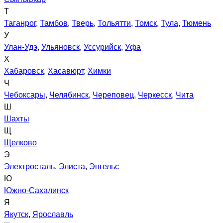
Т
Таганрог
,
Тамбов
,
Тверь
,
Тольятти
,
Томск
,
Тула
,
Тюмень
У
Улан-Удэ
,
Ульяновск
,
Уссурийск
,
Уфа
Х
Хабаровск
,
Хасавюрт
,
Химки
Ч
Чебоксары
,
Челябинск
,
Череповец
,
Черкесск
,
Чита
Ш
Шахты
Щ
Щелково
Э
Электросталь
,
Элиста
,
Энгельс
Ю
Южно-Сахалинск
Я
Якутск
,
Ярославль