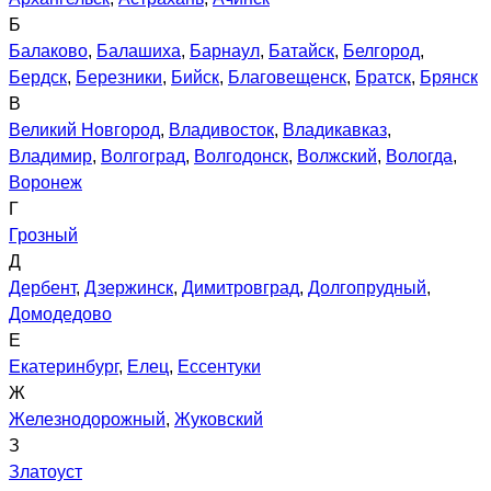
Б
Балаково
,
Балашиха
,
Барнаул
,
Батайск
,
Белгород
,
Бердск
,
Березники
,
Бийск
,
Благовещенск
,
Братск
,
Брянск
В
Великий Новгород
,
Владивосток
,
Владикавказ
,
Владимир
,
Волгоград
,
Волгодонск
,
Волжский
,
Вологда
,
Воронеж
Г
Грозный
Д
Дербент
,
Дзержинск
,
Димитровград
,
Долгопрудный
,
Домодедово
Е
Екатеринбург
,
Елец
,
Ессентуки
Ж
Железнодорожный
,
Жуковский
З
Златоуст