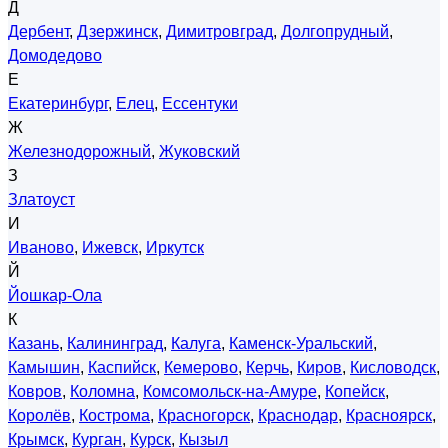
Д
Дербент
,
Дзержинск
,
Димитровград
,
Долгопрудный
,
Домодедово
Е
Екатеринбург
,
Елец
,
Ессентуки
Ж
Железнодорожный
,
Жуковский
З
Златоуст
И
Иваново
,
Ижевск
,
Иркутск
Й
Йошкар-Ола
К
Казань
,
Калининград
,
Калуга
,
Каменск-Уральский
,
Камышин
,
Каспийск
,
Кемерово
,
Керчь
,
Киров
,
Кисловодск
,
Ковров
,
Коломна
,
Комсомольск-на-Амуре
,
Копейск
,
Королёв
,
Кострома
,
Красногорск
,
Краснодар
,
Красноярск
,
Крымск
,
Курган
,
Курск
,
Кызыл