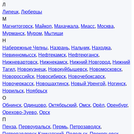
Л
Липецк
,
Люберцы
М
Магнитогорск
,
Майкоп
,
Махачкала
,
Миасс
,
Москва
,
Мурманск
,
Муром
,
Мытищи
Н
Набережные Челны
,
Назрань
,
Нальчик
,
Находка
,
Невинномысск
,
Нефтекамск
,
Нефтеюганск
,
Нижневартовск
,
Нижнекамск
,
Нижний Новгород
,
Нижний
Тагил
,
Новокузнецк
,
Новокуйбышевск
,
Новомосковск
,
Новороссийск
,
Новосибирск
,
Новочебоксарск
,
Новочеркасск
,
Новошахтинск
,
Новый Уренгой
,
Ногинск
,
Норильск
,
Ноябрьск
О
Обнинск
,
Одинцово
,
Октябрьский
,
Омск
,
Орёл
,
Оренбург
,
Орехово-Зуево
,
Орск
П
Пенза
,
Первоуральск
,
Пермь
,
Петрозаводск
,
Петропавловск-Камчатский
,
Подольск
,
Прокопьевск
,