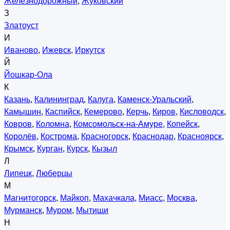
Железнодорожный
,
Жуковский
З
Златоуст
И
Иваново
,
Ижевск
,
Иркутск
Й
Йошкар-Ола
К
Казань
,
Калининград
,
Калуга
,
Каменск-Уральский
,
Камышин
,
Каспийск
,
Кемерово
,
Керчь
,
Киров
,
Кисловодск
,
Ковров
,
Коломна
,
Комсомольск-на-Амуре
,
Копейск
,
Королёв
,
Кострома
,
Красногорск
,
Краснодар
,
Красноярск
,
Крымск
,
Курган
,
Курск
,
Кызыл
Л
Липецк
,
Люберцы
М
Магнитогорск
,
Майкоп
,
Махачкала
,
Миасс
,
Москва
,
Мурманск
,
Муром
,
Мытищи
Н