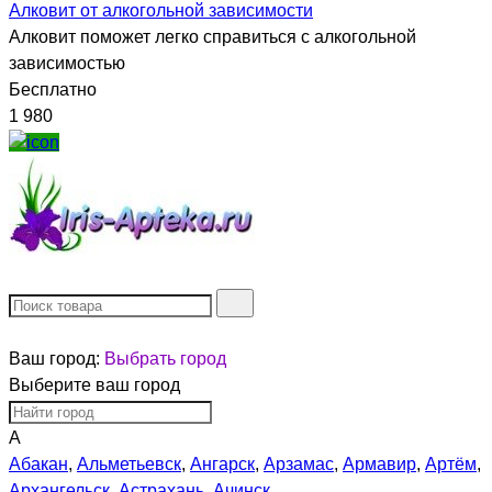
Алковит от алкогольной зависимости
Алковит поможет легко справиться с алкогольной
зависимостью
Бесплатно
1 980
Ваш город:
Выбрать город
Выберите ваш город
А
Абакан
,
Альметьевск
,
Ангарск
,
Арзамас
,
Армавир
,
Артём
,
Архангельск
,
Астрахань
,
Ачинск