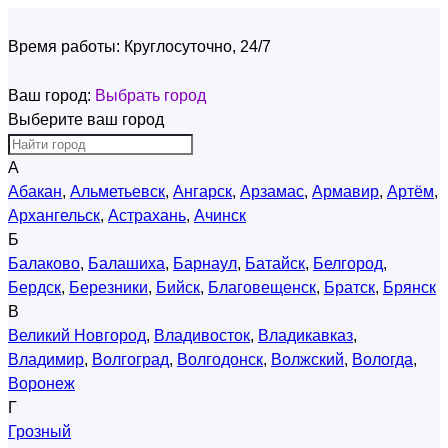
Время работы:
Круглосуточно, 24/7
Ваш город:
Выбрать город
Выберите ваш город
А
Абакан
,
Альметьевск
,
Ангарск
,
Арзамас
,
Армавир
,
Артём
,
Архангельск
,
Астрахань
,
Ачинск
Б
Балаково
,
Балашиха
,
Барнаул
,
Батайск
,
Белгород
,
Бердск
,
Березники
,
Бийск
,
Благовещенск
,
Братск
,
Брянск
В
Великий Новгород
,
Владивосток
,
Владикавказ
,
Владимир
,
Волгоград
,
Волгодонск
,
Волжский
,
Вологда
,
Воронеж
Г
Грозный