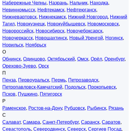
Набережные Челны
,
Назрань
,
Нальчик
,
Находка
,
Невинномысск
,
Нефтекамск
,
Нефтеюганск
,
Нижневартовск
,
Нижнекамск
,
Нижний Новгород
,
Нижний
Тагил
,
Новокузнецк
,
Новокуйбышевск
,
Новомосковск
,
Новороссийск
,
Новосибирск
,
Новочебоксарск
,
Новочеркасск
,
Новошахтинск
,
Новый Уренгой
,
Ногинск
,
Норильск
,
Ноябрьск
О
Обнинск
,
Одинцово
,
Октябрьский
,
Омск
,
Орёл
,
Оренбург
,
Орехово-Зуево
,
Орск
П
Пенза
,
Первоуральск
,
Пермь
,
Петрозаводск
,
Петропавловск-Камчатский
,
Подольск
,
Прокопьевск
,
Псков
,
Пушкино
,
Пятигорск
Р
Раменское
,
Ростов-на-Дону
,
Рубцовск
,
Рыбинск
,
Рязань
С
Салават
,
Самара
,
Санкт-Петербург
,
Саранск
,
Саратов
,
Севастополь
,
Северодвинск
,
Северск
,
Сергиев Посад
,