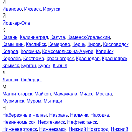
И
Иваново
,
Ижевск
,
Иркутск
Й
Йошкар-Ола
К
Казань
,
Калининград
,
Калуга
,
Каменск-Уральский
,
Камышин
,
Каспийск
,
Кемерово
,
Керчь
,
Киров
,
Кисловодск
,
Ковров
,
Коломна
,
Комсомольск-на-Амуре
,
Копейск
,
Королёв
,
Кострома
,
Красногорск
,
Краснодар
,
Красноярск
,
Крымск
,
Курган
,
Курск
,
Кызыл
Л
Липецк
,
Люберцы
М
Магнитогорск
,
Майкоп
,
Махачкала
,
Миасс
,
Москва
,
Мурманск
,
Муром
,
Мытищи
Н
Набережные Челны
,
Назрань
,
Нальчик
,
Находка
,
Невинномысск
,
Нефтекамск
,
Нефтеюганск
,
Нижневартовск
,
Нижнекамск
,
Нижний Новгород
,
Нижний