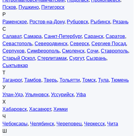
Псков
,
Пушкино
,
Пятигорск
Р
Раменское
,
Ростов-на-Дону
,
Рубцовск
,
Рыбинск
,
Рязань
С
Салават
,
Самара
,
Санкт-Петербург
,
Саранск
,
Саратов
,
Севастополь
,
Северодвинск
,
Северск
,
Сергиев Посад
,
Серпухов
,
Симферополь
,
Смоленск
,
Сочи
,
Ставрополь
,
Старый Оскол
,
Стерлитамак
,
Сургут
,
Сызрань
,
Сыктывкар
Т
Таганрог
,
Тамбов
,
Тверь
,
Тольятти
,
Томск
,
Тула
,
Тюмень
У
Улан-Удэ
,
Ульяновск
,
Уссурийск
,
Уфа
Х
Хабаровск
,
Хасавюрт
,
Химки
Ч
Чебоксары
,
Челябинск
,
Череповец
,
Черкесск
,
Чита
Ш