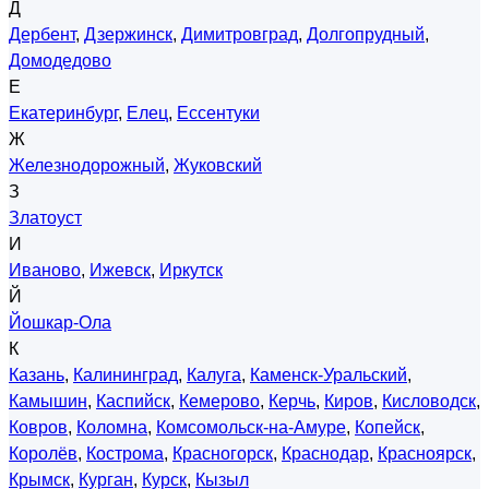
Д
Дербент
,
Дзержинск
,
Димитровград
,
Долгопрудный
,
Домодедово
Е
Екатеринбург
,
Елец
,
Ессентуки
Ж
Железнодорожный
,
Жуковский
З
Златоуст
И
Иваново
,
Ижевск
,
Иркутск
Й
Йошкар-Ола
К
Казань
,
Калининград
,
Калуга
,
Каменск-Уральский
,
Камышин
,
Каспийск
,
Кемерово
,
Керчь
,
Киров
,
Кисловодск
,
Ковров
,
Коломна
,
Комсомольск-на-Амуре
,
Копейск
,
Королёв
,
Кострома
,
Красногорск
,
Краснодар
,
Красноярск
,
Крымск
,
Курган
,
Курск
,
Кызыл