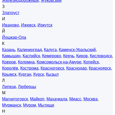
Железнодорожный
,
Жуковский
З
Златоуст
И
Иваново
,
Ижевск
,
Иркутск
Й
Йошкар-Ола
К
Казань
,
Калининград
,
Калуга
,
Каменск-Уральский
,
Камышин
,
Каспийск
,
Кемерово
,
Керчь
,
Киров
,
Кисловодск
,
Ковров
,
Коломна
,
Комсомольск-на-Амуре
,
Копейск
,
Королёв
,
Кострома
,
Красногорск
,
Краснодар
,
Красноярск
,
Крымск
,
Курган
,
Курск
,
Кызыл
Л
Липецк
,
Люберцы
М
Магнитогорск
,
Майкоп
,
Махачкала
,
Миасс
,
Москва
,
Мурманск
,
Муром
,
Мытищи
Н