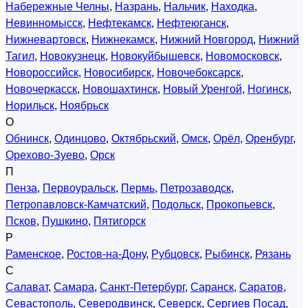
Набережные Челны
,
Назрань
,
Нальчик
,
Находка
,
Невинномысск
,
Нефтекамск
,
Нефтеюганск
,
Нижневартовск
,
Нижнекамск
,
Нижний Новгород
,
Нижний
Тагил
,
Новокузнецк
,
Новокуйбышевск
,
Новомосковск
,
Новороссийск
,
Новосибирск
,
Новочебоксарск
,
Новочеркасск
,
Новошахтинск
,
Новый Уренгой
,
Ногинск
,
Норильск
,
Ноябрьск
О
Обнинск
,
Одинцово
,
Октябрьский
,
Омск
,
Орёл
,
Оренбург
,
Орехово-Зуево
,
Орск
П
Пенза
,
Первоуральск
,
Пермь
,
Петрозаводск
,
Петропавловск-Камчатский
,
Подольск
,
Прокопьевск
,
Псков
,
Пушкино
,
Пятигорск
Р
Раменское
,
Ростов-на-Дону
,
Рубцовск
,
Рыбинск
,
Рязань
С
Салават
,
Самара
,
Санкт-Петербург
,
Саранск
,
Саратов
,
Севастополь
,
Северодвинск
,
Северск
,
Сергиев Посад
,