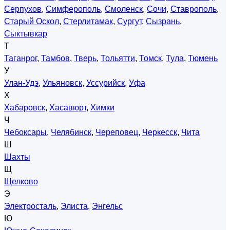
Серпухов
,
Симферополь
,
Смоленск
,
Сочи
,
Ставрополь
,
Старый Оскол
,
Стерлитамак
,
Сургут
,
Сызрань
,
Сыктывкар
Т
Таганрог
,
Тамбов
,
Тверь
,
Тольятти
,
Томск
,
Тула
,
Тюмень
У
Улан-Удэ
,
Ульяновск
,
Уссурийск
,
Уфа
Х
Хабаровск
,
Хасавюрт
,
Химки
Ч
Чебоксары
,
Челябинск
,
Череповец
,
Черкесск
,
Чита
Ш
Шахты
Щ
Щелково
Э
Электросталь
,
Элиста
,
Энгельс
Ю