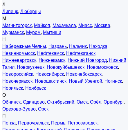
Л
Липецк
,
Люберцы
М
Магнитогорск
,
Майкоп
,
Махачкала
,
Миасс
,
Москва
,
Мурманск
,
Муром
,
Мытищи
Н
Набережные Челны
,
Назрань
,
Нальчик
,
Находка
,
Невинномысск
,
Нефтекамск
,
Нефтеюганск
,
Нижневартовск
,
Нижнекамск
,
Нижний Новгород
,
Нижний
Тагил
,
Новокузнецк
,
Новокуйбышевск
,
Новомосковск
,
Новороссийск
,
Новосибирск
,
Новочебоксарск
,
Новочеркасск
,
Новошахтинск
,
Новый Уренгой
,
Ногинск
,
Норильск
,
Ноябрьск
О
Обнинск
,
Одинцово
,
Октябрьский
,
Омск
,
Орёл
,
Оренбург
,
Орехово-Зуево
,
Орск
П
Пенза
,
Первоуральск
,
Пермь
,
Петрозаводск
,
Петропавловск-Камчатский
,
Подольск
,
Прокопьевск
,