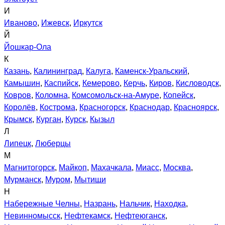
И
Иваново
,
Ижевск
,
Иркутск
Й
Йошкар-Ола
К
Казань
,
Калининград
,
Калуга
,
Каменск-Уральский
,
Камышин
,
Каспийск
,
Кемерово
,
Керчь
,
Киров
,
Кисловодск
,
Ковров
,
Коломна
,
Комсомольск-на-Амуре
,
Копейск
,
Королёв
,
Кострома
,
Красногорск
,
Краснодар
,
Красноярск
,
Крымск
,
Курган
,
Курск
,
Кызыл
Л
Липецк
,
Люберцы
М
Магнитогорск
,
Майкоп
,
Махачкала
,
Миасс
,
Москва
,
Мурманск
,
Муром
,
Мытищи
Н
Набережные Челны
,
Назрань
,
Нальчик
,
Находка
,
Невинномысск
,
Нефтекамск
,
Нефтеюганск
,