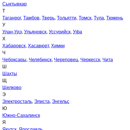
Сыктывкар
Т
Таганрог
,
Тамбов
,
Тверь
,
Тольятти
,
Томск
,
Тула
,
Тюмень
У
Улан-Удэ
,
Ульяновск
,
Уссурийск
,
Уфа
Х
Хабаровск
,
Хасавюрт
,
Химки
Ч
Чебоксары
,
Челябинск
,
Череповец
,
Черкесск
,
Чита
Ш
Шахты
Щ
Щелково
Э
Электросталь
,
Элиста
,
Энгельс
Ю
Южно-Сахалинск
Я
Якутск
,
Ярославль