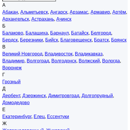
А
Абакан
,
Альметьевск
,
Ангарск
,
Арзамас
,
Армавир
,
Артём
,
Архангельск
,
Астрахань
,
Ачинск
Б
Балаково
,
Балашиха
,
Барнаул
,
Батайск
,
Белгород
,
Бердск
,
Березники
,
Бийск
,
Благовещенск
,
Братск
,
Брянск
В
Великий Новгород
,
Владивосток
,
Владикавказ
,
Владимир
,
Волгоград
,
Волгодонск
,
Волжский
,
Вологда
,
Воронеж
Г
Грозный
Д
Дербент
,
Дзержинск
,
Димитровград
,
Долгопрудный
,
Домодедово
Е
Екатеринбург
,
Елец
,
Ессентуки
Ж