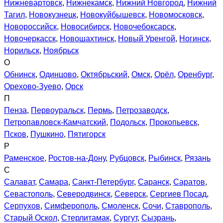
Нижневартовск
,
Нижнекамск
,
Нижний Новгород
,
Нижний
Тагил
,
Новокузнецк
,
Новокуйбышевск
,
Новомосковск
,
Новороссийск
,
Новосибирск
,
Новочебоксарск
,
Новочеркасск
,
Новошахтинск
,
Новый Уренгой
,
Ногинск
,
Норильск
,
Ноябрьск
О
Обнинск
,
Одинцово
,
Октябрьский
,
Омск
,
Орёл
,
Оренбург
,
Орехово-Зуево
,
Орск
П
Пенза
,
Первоуральск
,
Пермь
,
Петрозаводск
,
Петропавловск-Камчатский
,
Подольск
,
Прокопьевск
,
Псков
,
Пушкино
,
Пятигорск
Р
Раменское
,
Ростов-на-Дону
,
Рубцовск
,
Рыбинск
,
Рязань
С
Салават
,
Самара
,
Санкт-Петербург
,
Саранск
,
Саратов
,
Севастополь
,
Северодвинск
,
Северск
,
Сергиев Посад
,
Серпухов
,
Симферополь
,
Смоленск
,
Сочи
,
Ставрополь
,
Старый Оскол
,
Стерлитамак
,
Сургут
,
Сызрань
,