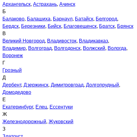
Архангельск
,
Астрахань
,
Ачинск
Б
Балаково
,
Балашиха
,
Барнаул
,
Батайск
,
Белгород
,
Бердск
,
Березники
,
Бийск
,
Благовещенск
,
Братск
,
Брянск
В
Великий Новгород
,
Владивосток
,
Владикавказ
,
Владимир
,
Волгоград
,
Волгодонск
,
Волжский
,
Вологда
,
Воронеж
Г
Грозный
Д
Дербент
,
Дзержинск
,
Димитровград
,
Долгопрудный
,
Домодедово
Е
Екатеринбург
,
Елец
,
Ессентуки
Ж
Железнодорожный
,
Жуковский
З
Златоуст