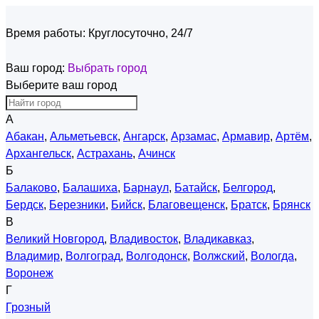
Время работы:
Круглосуточно, 24/7
Ваш город:
Выбрать город
Выберите ваш город
А
Абакан
,
Альметьевск
,
Ангарск
,
Арзамас
,
Армавир
,
Артём
,
Архангельск
,
Астрахань
,
Ачинск
Б
Балаково
,
Балашиха
,
Барнаул
,
Батайск
,
Белгород
,
Бердск
,
Березники
,
Бийск
,
Благовещенск
,
Братск
,
Брянск
В
Великий Новгород
,
Владивосток
,
Владикавказ
,
Владимир
,
Волгоград
,
Волгодонск
,
Волжский
,
Вологда
,
Воронеж
Г
Грозный