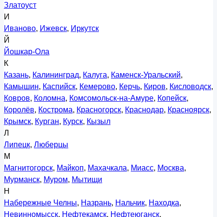
Златоуст
И
Иваново
,
Ижевск
,
Иркутск
Й
Йошкар-Ола
К
Казань
,
Калининград
,
Калуга
,
Каменск-Уральский
,
Камышин
,
Каспийск
,
Кемерово
,
Керчь
,
Киров
,
Кисловодск
,
Ковров
,
Коломна
,
Комсомольск-на-Амуре
,
Копейск
,
Королёв
,
Кострома
,
Красногорск
,
Краснодар
,
Красноярск
,
Крымск
,
Курган
,
Курск
,
Кызыл
Л
Липецк
,
Люберцы
М
Магнитогорск
,
Майкоп
,
Махачкала
,
Миасс
,
Москва
,
Мурманск
,
Муром
,
Мытищи
Н
Набережные Челны
,
Назрань
,
Нальчик
,
Находка
,
Невинномысск
,
Нефтекамск
,
Нефтеюганск
,