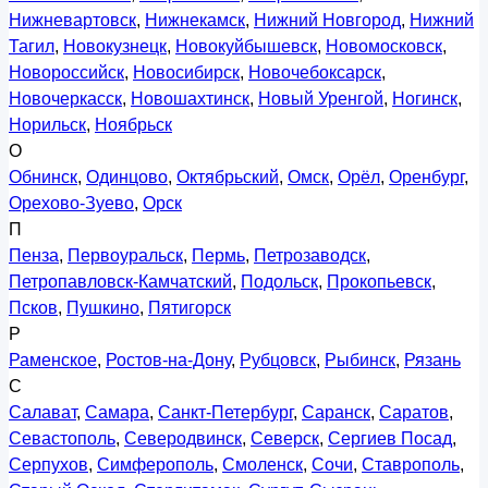
Нижневартовск
,
Нижнекамск
,
Нижний Новгород
,
Нижний
Тагил
,
Новокузнецк
,
Новокуйбышевск
,
Новомосковск
,
Новороссийск
,
Новосибирск
,
Новочебоксарск
,
Новочеркасск
,
Новошахтинск
,
Новый Уренгой
,
Ногинск
,
Норильск
,
Ноябрьск
О
Обнинск
,
Одинцово
,
Октябрьский
,
Омск
,
Орёл
,
Оренбург
,
Орехово-Зуево
,
Орск
П
Пенза
,
Первоуральск
,
Пермь
,
Петрозаводск
,
Петропавловск-Камчатский
,
Подольск
,
Прокопьевск
,
Псков
,
Пушкино
,
Пятигорск
Р
Раменское
,
Ростов-на-Дону
,
Рубцовск
,
Рыбинск
,
Рязань
С
Салават
,
Самара
,
Санкт-Петербург
,
Саранск
,
Саратов
,
Севастополь
,
Северодвинск
,
Северск
,
Сергиев Посад
,
Серпухов
,
Симферополь
,
Смоленск
,
Сочи
,
Ставрополь
,