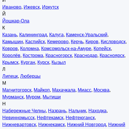
И
Иваново
,
Ижевск
,
Иркутск
Й
Йошкар-Ола
К
Казань
,
Калининград
,
Калуга
,
Каменск-Уральский
,
Камышин
,
Каспийск
,
Кемерово
,
Керчь
,
Киров
,
Кисловодск
,
Ковров
,
Коломна
,
Комсомольск-на-Амуре
,
Копейск
,
Королёв
,
Кострома
,
Красногорск
,
Краснодар
,
Красноярск
,
Крымск
,
Курган
,
Курск
,
Кызыл
Л
Липецк
,
Люберцы
М
Магнитогорск
,
Майкоп
,
Махачкала
,
Миасс
,
Москва
,
Мурманск
,
Муром
,
Мытищи
Н
Набережные Челны
,
Назрань
,
Нальчик
,
Находка
,
Невинномысск
,
Нефтекамск
,
Нефтеюганск
,
Нижневартовск
,
Нижнекамск
,
Нижний Новгород
,
Нижний