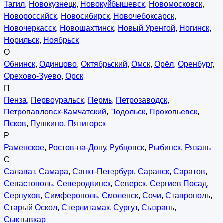
Тагил
,
Новокузнецк
,
Новокуйбышевск
,
Новомосковск
,
Новороссийск
,
Новосибирск
,
Новочебоксарск
,
Новочеркасск
,
Новошахтинск
,
Новый Уренгой
,
Ногинск
,
Норильск
,
Ноябрьск
О
Обнинск
,
Одинцово
,
Октябрьский
,
Омск
,
Орёл
,
Оренбург
,
Орехово-Зуево
,
Орск
П
Пенза
,
Первоуральск
,
Пермь
,
Петрозаводск
,
Петропавловск-Камчатский
,
Подольск
,
Прокопьевск
,
Псков
,
Пушкино
,
Пятигорск
Р
Раменское
,
Ростов-на-Дону
,
Рубцовск
,
Рыбинск
,
Рязань
С
Салават
,
Самара
,
Санкт-Петербург
,
Саранск
,
Саратов
,
Севастополь
,
Северодвинск
,
Северск
,
Сергиев Посад
,
Серпухов
,
Симферополь
,
Смоленск
,
Сочи
,
Ставрополь
,
Старый Оскол
,
Стерлитамак
,
Сургут
,
Сызрань
,
Сыктывкар