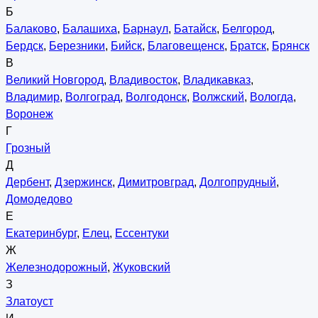
Б
Балаково
,
Балашиха
,
Барнаул
,
Батайск
,
Белгород
,
Бердск
,
Березники
,
Бийск
,
Благовещенск
,
Братск
,
Брянск
В
Великий Новгород
,
Владивосток
,
Владикавказ
,
Владимир
,
Волгоград
,
Волгодонск
,
Волжский
,
Вологда
,
Воронеж
Г
Грозный
Д
Дербент
,
Дзержинск
,
Димитровград
,
Долгопрудный
,
Домодедово
Е
Екатеринбург
,
Елец
,
Ессентуки
Ж
Железнодорожный
,
Жуковский
З
Златоуст