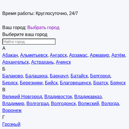
Время работы:
Круглосуточно, 24/7
Ваш город:
Выбрать город
Выберите ваш город
А
Абакан
,
Альметьевск
,
Ангарск
,
Арзамас
,
Армавир
,
Артём
,
Архангельск
,
Астрахань
,
Ачинск
Б
Балаково
,
Балашиха
,
Барнаул
,
Батайск
,
Белгород
,
Бердск
,
Березники
,
Бийск
,
Благовещенск
,
Братск
,
Брянск
В
Великий Новгород
,
Владивосток
,
Владикавказ
,
Владимир
,
Волгоград
,
Волгодонск
,
Волжский
,
Вологда
,
Воронеж
Г
Грозный