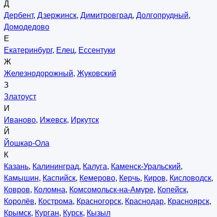
Д
Дербент
,
Дзержинск
,
Димитровград
,
Долгопрудный
,
Домодедово
Е
Екатеринбург
,
Елец
,
Ессентуки
Ж
Железнодорожный
,
Жуковский
З
Златоуст
И
Иваново
,
Ижевск
,
Иркутск
Й
Йошкар-Ола
К
Казань
,
Калининград
,
Калуга
,
Каменск-Уральский
,
Камышин
,
Каспийск
,
Кемерово
,
Керчь
,
Киров
,
Кисловодск
,
Ковров
,
Коломна
,
Комсомольск-на-Амуре
,
Копейск
,
Королёв
,
Кострома
,
Красногорск
,
Краснодар
,
Красноярск
,
Крымск
,
Курган
,
Курск
,
Кызыл