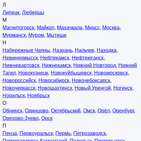
Л
Липецк
,
Люберцы
М
Магнитогорск
,
Майкоп
,
Махачкала
,
Миасс
,
Москва
,
Мурманск
,
Муром
,
Мытищи
Н
Набережные Челны
,
Назрань
,
Нальчик
,
Находка
,
Невинномысск
,
Нефтекамск
,
Нефтеюганск
,
Нижневартовск
,
Нижнекамск
,
Нижний Новгород
,
Нижний
Тагил
,
Новокузнецк
,
Новокуйбышевск
,
Новомосковск
,
Новороссийск
,
Новосибирск
,
Новочебоксарск
,
Новочеркасск
,
Новошахтинск
,
Новый Уренгой
,
Ногинск
,
Норильск
,
Ноябрьск
О
Обнинск
,
Одинцово
,
Октябрьский
,
Омск
,
Орёл
,
Оренбург
,
Орехово-Зуево
,
Орск
П
Пенза
,
Первоуральск
,
Пермь
,
Петрозаводск
,
Петропавловск-Камчатский
,
Подольск
,
Прокопьевск
,