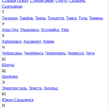
Старый Оскол
,
Стерлитамак
,
Сургут
,
Сызрань
,
Сыктывкар
Т
Таганрог
,
Тамбов
,
Тверь
,
Тольятти
,
Томск
,
Тула
,
Тюмень
У
Улан-Удэ
,
Ульяновск
,
Уссурийск
,
Уфа
Х
Хабаровск
,
Хасавюрт
,
Химки
Ч
Чебоксары
,
Челябинск
,
Череповец
,
Черкесск
,
Чита
Ш
Шахты
Щ
Щелково
Э
Электросталь
,
Элиста
,
Энгельс
Ю
Южно-Сахалинск
Я