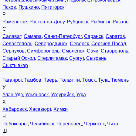
Псков
,
Пушкино
,
Пятигорск
Р
Раменское
,
Ростов-на-Дону
,
Рубцовск
,
Рыбинск
,
Рязань
С
Салават
,
Самара
,
Санкт-Петербург
,
Саранск
,
Саратов
,
Севастополь
,
Северодвинск
,
Северск
,
Сергиев Посад
,
Серпухов
,
Симферополь
,
Смоленск
,
Сочи
,
Ставрополь
,
Старый Оскол
,
Стерлитамак
,
Сургут
,
Сызрань
,
Сыктывкар
Т
Таганрог
,
Тамбов
,
Тверь
,
Тольятти
,
Томск
,
Тула
,
Тюмень
У
Улан-Удэ
,
Ульяновск
,
Уссурийск
,
Уфа
Х
Хабаровск
,
Хасавюрт
,
Химки
Ч
Чебоксары
,
Челябинск
,
Череповец
,
Черкесск
,
Чита
Ш