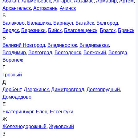
Абакан
,
Альметьевск
,
Ангарск
,
Арзамас
,
Армавир
,
Артём
,
Архангельск
,
Астрахань
,
Ачинск
Б
Балаково
,
Балашиха
,
Барнаул
,
Батайск
,
Белгород
,
Бердск
,
Березники
,
Бийск
,
Благовещенск
,
Братск
,
Брянск
В
Великий Новгород
,
Владивосток
,
Владикавказ
,
Владимир
,
Волгоград
,
Волгодонск
,
Волжский
,
Вологда
,
Воронеж
Г
Грозный
Д
Дербент
,
Дзержинск
,
Димитровград
,
Долгопрудный
,
Домодедово
Е
Екатеринбург
,
Елец
,
Ессентуки
Ж
Железнодорожный
,
Жуковский
З