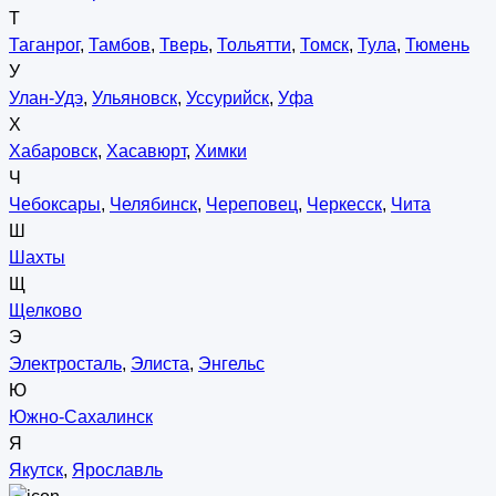
Т
Таганрог
,
Тамбов
,
Тверь
,
Тольятти
,
Томск
,
Тула
,
Тюмень
У
Улан-Удэ
,
Ульяновск
,
Уссурийск
,
Уфа
Х
Хабаровск
,
Хасавюрт
,
Химки
Ч
Чебоксары
,
Челябинск
,
Череповец
,
Черкесск
,
Чита
Ш
Шахты
Щ
Щелково
Э
Электросталь
,
Элиста
,
Энгельс
Ю
Южно-Сахалинск
Я
Якутск
,
Ярославль