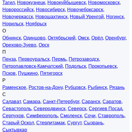
Тагил
,
Новокузнецк
,
Новокуйбышевск
,
Новомосковск
,
Новороссийск
,
Новосибирск
,
Новочебоксарск
,
Новочеркасск
,
Новошахтинск
,
Новый Уренгой
,
Ногинск
,
Норильск
,
Ноябрьск
О
Обнинск
,
Одинцово
,
Октябрьский
,
Омск
,
Орёл
,
Оренбург
,
Орехово-Зуево
,
Орск
П
Пенза
,
Первоуральск
,
Пермь
,
Петрозаводск
,
Петропавловск-Камчатский
,
Подольск
,
Прокопьевск
,
Псков
,
Пушкино
,
Пятигорск
Р
Раменское
,
Ростов-на-Дону
,
Рубцовск
,
Рыбинск
,
Рязань
С
Салават
,
Самара
,
Санкт-Петербург
,
Саранск
,
Саратов
,
Севастополь
,
Северодвинск
,
Северск
,
Сергиев Посад
,
Серпухов
,
Симферополь
,
Смоленск
,
Сочи
,
Ставрополь
,
Старый Оскол
,
Стерлитамак
,
Сургут
,
Сызрань
,
Сыктывкар