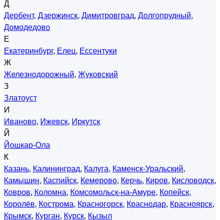
Д
Дербент
,
Дзержинск
,
Димитровград
,
Долгопрудный
,
Домодедово
Е
Екатеринбург
,
Елец
,
Ессентуки
Ж
Железнодорожный
,
Жуковский
З
Златоуст
И
Иваново
,
Ижевск
,
Иркутск
Й
Йошкар-Ола
К
Казань
,
Калининград
,
Калуга
,
Каменск-Уральский
,
Камышин
,
Каспийск
,
Кемерово
,
Керчь
,
Киров
,
Кисловодск
,
Ковров
,
Коломна
,
Комсомольск-на-Амуре
,
Копейск
,
Королёв
,
Кострома
,
Красногорск
,
Краснодар
,
Красноярск
,
Крымск
,
Курган
,
Курск
,
Кызыл