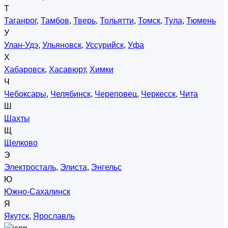
Т
Таганрог
,
Тамбов
,
Тверь
,
Тольятти
,
Томск
,
Тула
,
Тюмень
У
Улан-Удэ
,
Ульяновск
,
Уссурийск
,
Уфа
Х
Хабаровск
,
Хасавюрт
,
Химки
Ч
Чебоксары
,
Челябинск
,
Череповец
,
Черкесск
,
Чита
Ш
Шахты
Щ
Щелково
Э
Электросталь
,
Элиста
,
Энгельс
Ю
Южно-Сахалинск
Я
Якутск
,
Ярославль