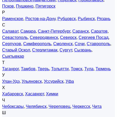
Псков
,
Пушкино
,
Пятигорск
Р
Раменское
,
Ростов-на-Дону
,
Рубцовск
,
Рыбинск
,
Рязань
С
Салават
,
Самара
,
Санкт-Петербург
,
Саранск
,
Саратов
,
Севастополь
,
Северодвинск
,
Северск
,
Сергиев Посад
,
Серпухов
,
Симферополь
,
Смоленск
,
Сочи
,
Ставрополь
,
Старый Оскол
,
Стерлитамак
,
Сургут
,
Сызрань
,
Сыктывкар
Т
Таганрог
,
Тамбов
,
Тверь
,
Тольятти
,
Томск
,
Тула
,
Тюмень
У
Улан-Удэ
,
Ульяновск
,
Уссурийск
,
Уфа
Х
Хабаровск
,
Хасавюрт
,
Химки
Ч
Чебоксары
,
Челябинск
,
Череповец
,
Черкесск
,
Чита
Ш