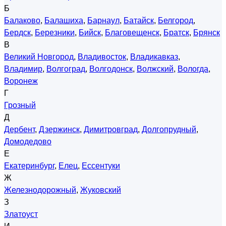
Б
Балаково
,
Балашиха
,
Барнаул
,
Батайск
,
Белгород
,
Бердск
,
Березники
,
Бийск
,
Благовещенск
,
Братск
,
Брянск
В
Великий Новгород
,
Владивосток
,
Владикавказ
,
Владимир
,
Волгоград
,
Волгодонск
,
Волжский
,
Вологда
,
Воронеж
Г
Грозный
Д
Дербент
,
Дзержинск
,
Димитровград
,
Долгопрудный
,
Домодедово
Е
Екатеринбург
,
Елец
,
Ессентуки
Ж
Железнодорожный
,
Жуковский
З
Златоуст