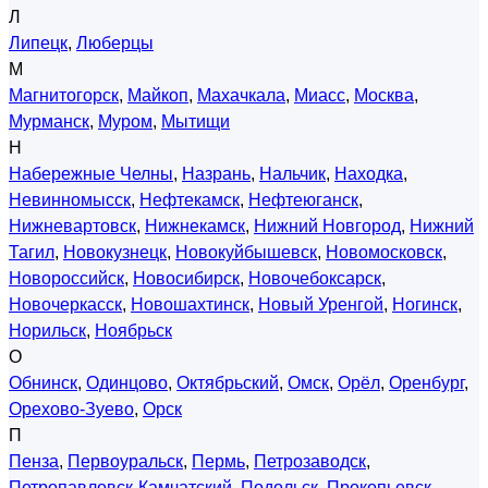
Л
Липецк
,
Люберцы
М
Магнитогорск
,
Майкоп
,
Махачкала
,
Миасс
,
Москва
,
Мурманск
,
Муром
,
Мытищи
Н
Набережные Челны
,
Назрань
,
Нальчик
,
Находка
,
Невинномысск
,
Нефтекамск
,
Нефтеюганск
,
Нижневартовск
,
Нижнекамск
,
Нижний Новгород
,
Нижний
Тагил
,
Новокузнецк
,
Новокуйбышевск
,
Новомосковск
,
Новороссийск
,
Новосибирск
,
Новочебоксарск
,
Новочеркасск
,
Новошахтинск
,
Новый Уренгой
,
Ногинск
,
Норильск
,
Ноябрьск
О
Обнинск
,
Одинцово
,
Октябрьский
,
Омск
,
Орёл
,
Оренбург
,
Орехово-Зуево
,
Орск
П
Пенза
,
Первоуральск
,
Пермь
,
Петрозаводск
,
Петропавловск-Камчатский
,
Подольск
,
Прокопьевск
,