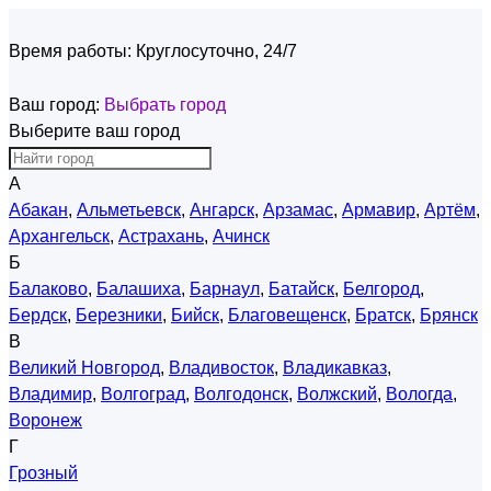
Время работы:
Круглосуточно, 24/7
Ваш город:
Выбрать город
Выберите ваш город
А
Абакан
,
Альметьевск
,
Ангарск
,
Арзамас
,
Армавир
,
Артём
,
Архангельск
,
Астрахань
,
Ачинск
Б
Балаково
,
Балашиха
,
Барнаул
,
Батайск
,
Белгород
,
Бердск
,
Березники
,
Бийск
,
Благовещенск
,
Братск
,
Брянск
В
Великий Новгород
,
Владивосток
,
Владикавказ
,
Владимир
,
Волгоград
,
Волгодонск
,
Волжский
,
Вологда
,
Воронеж
Г
Грозный