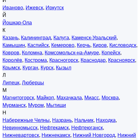
И
Иваново
,
Ижевск
,
Иркутск
Й
Йошкар-Ола
К
Казань
,
Калининград
,
Калуга
,
Каменск-Уральский
,
Камышин
,
Каспийск
,
Кемерово
,
Керчь
,
Киров
,
Кисловодск
,
Ковров
,
Коломна
,
Комсомольск-на-Амуре
,
Копейск
,
Королёв
,
Кострома
,
Красногорск
,
Краснодар
,
Красноярск
,
Крымск
,
Курган
,
Курск
,
Кызыл
Л
Липецк
,
Люберцы
М
Магнитогорск
,
Майкоп
,
Махачкала
,
Миасс
,
Москва
,
Мурманск
,
Муром
,
Мытищи
Н
Набережные Челны
,
Назрань
,
Нальчик
,
Находка
,
Невинномысск
,
Нефтекамск
,
Нефтеюганск
,
Нижневартовск
,
Нижнекамск
,
Нижний Новгород
,
Нижний