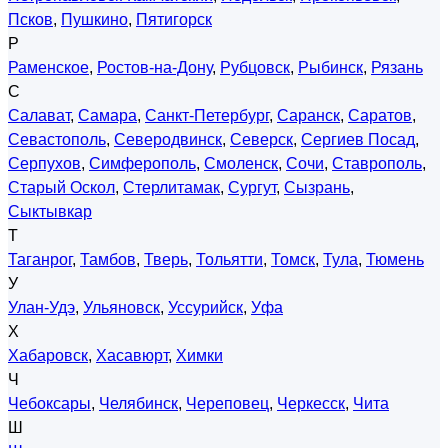
Псков
,
Пушкино
,
Пятигорск
Р
Раменское
,
Ростов-на-Дону
,
Рубцовск
,
Рыбинск
,
Рязань
С
Салават
,
Самара
,
Санкт-Петербург
,
Саранск
,
Саратов
,
Севастополь
,
Северодвинск
,
Северск
,
Сергиев Посад
,
Серпухов
,
Симферополь
,
Смоленск
,
Сочи
,
Ставрополь
,
Старый Оскол
,
Стерлитамак
,
Сургут
,
Сызрань
,
Сыктывкар
Т
Таганрог
,
Тамбов
,
Тверь
,
Тольятти
,
Томск
,
Тула
,
Тюмень
У
Улан-Удэ
,
Ульяновск
,
Уссурийск
,
Уфа
Х
Хабаровск
,
Хасавюрт
,
Химки
Ч
Чебоксары
,
Челябинск
,
Череповец
,
Черкесск
,
Чита
Ш