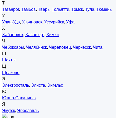
Т
Таганрог
,
Тамбов
,
Тверь
,
Тольятти
,
Томск
,
Тула
,
Тюмень
У
Улан-Удэ
,
Ульяновск
,
Уссурийск
,
Уфа
Х
Хабаровск
,
Хасавюрт
,
Химки
Ч
Чебоксары
,
Челябинск
,
Череповец
,
Черкесск
,
Чита
Ш
Шахты
Щ
Щелково
Э
Электросталь
,
Элиста
,
Энгельс
Ю
Южно-Сахалинск
Я
Якутск
,
Ярославль