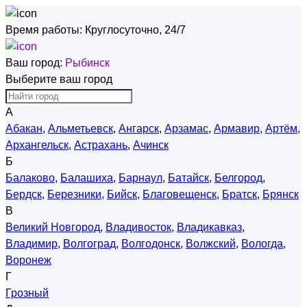
Время работы:
Круглосуточно, 24/7
Ваш город:
Рыбинск
Выберите ваш город
А
Абакан
,
Альметьевск
,
Ангарск
,
Арзамас
,
Армавир
,
Артём
,
Архангельск
,
Астрахань
,
Ачинск
Б
Балаково
,
Балашиха
,
Барнаул
,
Батайск
,
Белгород
,
Бердск
,
Березники
,
Бийск
,
Благовещенск
,
Братск
,
Брянск
В
Великий Новгород
,
Владивосток
,
Владикавказ
,
Владимир
,
Волгоград
,
Волгодонск
,
Волжский
,
Вологда
,
Воронеж
Г
Грозный