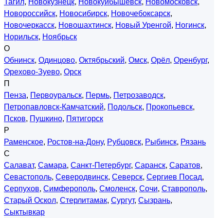
Тагил
,
Новокузнецк
,
Новокуйбышевск
,
Новомосковск
,
Новороссийск
,
Новосибирск
,
Новочебоксарск
,
Новочеркасск
,
Новошахтинск
,
Новый Уренгой
,
Ногинск
,
Норильск
,
Ноябрьск
О
Обнинск
,
Одинцово
,
Октябрьский
,
Омск
,
Орёл
,
Оренбург
,
Орехово-Зуево
,
Орск
П
Пенза
,
Первоуральск
,
Пермь
,
Петрозаводск
,
Петропавловск-Камчатский
,
Подольск
,
Прокопьевск
,
Псков
,
Пушкино
,
Пятигорск
Р
Раменское
,
Ростов-на-Дону
,
Рубцовск
,
Рыбинск
,
Рязань
С
Салават
,
Самара
,
Санкт-Петербург
,
Саранск
,
Саратов
,
Севастополь
,
Северодвинск
,
Северск
,
Сергиев Посад
,
Серпухов
,
Симферополь
,
Смоленск
,
Сочи
,
Ставрополь
,
Старый Оскол
,
Стерлитамак
,
Сургут
,
Сызрань
,
Сыктывкар