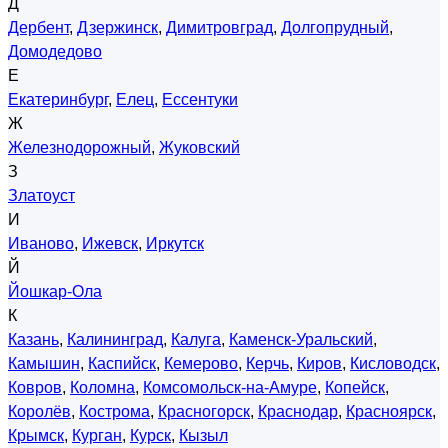
Д
Дербент
,
Дзержинск
,
Димитровград
,
Долгопрудный
,
Домодедово
Е
Екатеринбург
,
Елец
,
Ессентуки
Ж
Железнодорожный
,
Жуковский
З
Златоуст
И
Иваново
,
Ижевск
,
Иркутск
Й
Йошкар-Ола
К
Казань
,
Калининград
,
Калуга
,
Каменск-Уральский
,
Камышин
,
Каспийск
,
Кемерово
,
Керчь
,
Киров
,
Кисловодск
,
Ковров
,
Коломна
,
Комсомольск-на-Амуре
,
Копейск
,
Королёв
,
Кострома
,
Красногорск
,
Краснодар
,
Красноярск
,
Крымск
,
Курган
,
Курск
,
Кызыл