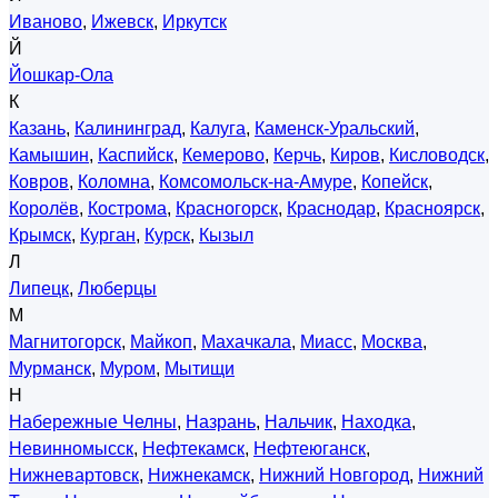
Иваново
,
Ижевск
,
Иркутск
Й
Йошкар-Ола
К
Казань
,
Калининград
,
Калуга
,
Каменск-Уральский
,
Камышин
,
Каспийск
,
Кемерово
,
Керчь
,
Киров
,
Кисловодск
,
Ковров
,
Коломна
,
Комсомольск-на-Амуре
,
Копейск
,
Королёв
,
Кострома
,
Красногорск
,
Краснодар
,
Красноярск
,
Крымск
,
Курган
,
Курск
,
Кызыл
Л
Липецк
,
Люберцы
М
Магнитогорск
,
Майкоп
,
Махачкала
,
Миасс
,
Москва
,
Мурманск
,
Муром
,
Мытищи
Н
Набережные Челны
,
Назрань
,
Нальчик
,
Находка
,
Невинномысск
,
Нефтекамск
,
Нефтеюганск
,
Нижневартовск
,
Нижнекамск
,
Нижний Новгород
,
Нижний