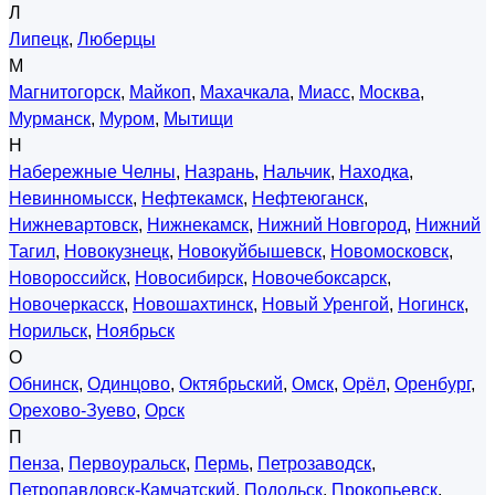
Л
Липецк
,
Люберцы
М
Магнитогорск
,
Майкоп
,
Махачкала
,
Миасс
,
Москва
,
Мурманск
,
Муром
,
Мытищи
Н
Набережные Челны
,
Назрань
,
Нальчик
,
Находка
,
Невинномысск
,
Нефтекамск
,
Нефтеюганск
,
Нижневартовск
,
Нижнекамск
,
Нижний Новгород
,
Нижний
Тагил
,
Новокузнецк
,
Новокуйбышевск
,
Новомосковск
,
Новороссийск
,
Новосибирск
,
Новочебоксарск
,
Новочеркасск
,
Новошахтинск
,
Новый Уренгой
,
Ногинск
,
Норильск
,
Ноябрьск
О
Обнинск
,
Одинцово
,
Октябрьский
,
Омск
,
Орёл
,
Оренбург
,
Орехово-Зуево
,
Орск
П
Пенза
,
Первоуральск
,
Пермь
,
Петрозаводск
,
Петропавловск-Камчатский
,
Подольск
,
Прокопьевск
,