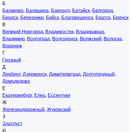
Б
Балаково
,
Балашиха
,
Барнаул
,
Батайск
,
Белгород
,
Бердск
,
Березники
,
Бийск
,
Благовещенск
,
Братск
,
Брянск
В
Великий Новгород
,
Владивосток
,
Владикавказ
,
Владимир
,
Волгоград
,
Волгодонск
,
Волжский
,
Вологда
,
Воронеж
Г
Грозный
Д
Дербент
,
Дзержинск
,
Димитровград
,
Долгопрудный
,
Домодедово
Е
Екатеринбург
,
Елец
,
Ессентуки
Ж
Железнодорожный
,
Жуковский
З
Златоуст
И