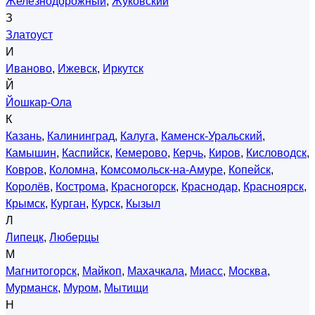
Железнодорожный
,
Жуковский
З
Златоуст
И
Иваново
,
Ижевск
,
Иркутск
Й
Йошкар-Ола
К
Казань
,
Калининград
,
Калуга
,
Каменск-Уральский
,
Камышин
,
Каспийск
,
Кемерово
,
Керчь
,
Киров
,
Кисловодск
,
Ковров
,
Коломна
,
Комсомольск-на-Амуре
,
Копейск
,
Королёв
,
Кострома
,
Красногорск
,
Краснодар
,
Красноярск
,
Крымск
,
Курган
,
Курск
,
Кызыл
Л
Липецк
,
Люберцы
М
Магнитогорск
,
Майкоп
,
Махачкала
,
Миасс
,
Москва
,
Мурманск
,
Муром
,
Мытищи
Н