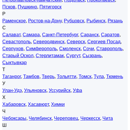
Псков
,
Пушкино
,
Пятигорск
Р
Раменское
,
Ростов-на-Дону
,
Рубцовск
,
Рыбинск
,
Рязань
С
Салават
,
Самара
,
Санкт-Петербург
,
Саранск
,
Саратов
,
Севастополь
,
Северодвинск
,
Северск
,
Сергиев Посад
,
Серпухов
,
Симферополь
,
Смоленск
,
Сочи
,
Ставрополь
,
Старый Оскол
,
Стерлитамак
,
Сургут
,
Сызрань
,
Сыктывкар
Т
Таганрог
,
Тамбов
,
Тверь
,
Тольятти
,
Томск
,
Тула
,
Тюмень
У
Улан-Удэ
,
Ульяновск
,
Уссурийск
,
Уфа
Х
Хабаровск
,
Хасавюрт
,
Химки
Ч
Чебоксары
,
Челябинск
,
Череповец
,
Черкесск
,
Чита
Ш