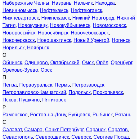
Набережные Челны
,
Назрань
,
Нальчик
,
Находка
,
Невинномысск
,
Нефтекамск
,
Нефтеюганск
,
Нижневартовск
,
Нижнекамск
,
Нижний Новгород
,
Нижний
Тагил
,
Новокузнецк
,
Новокуйбышевск
,
Новомосковск
,
Новороссийск
,
Новосибирск
,
Новочебоксарск
,
Новочеркасск
,
Новошахтинск
,
Новый Уренгой
,
Ногинск
,
Норильск
,
Ноябрьск
О
Обнинск
,
Одинцово
,
Октябрьский
,
Омск
,
Орёл
,
Оренбург
,
Орехово-Зуево
,
Орск
П
Пенза
,
Первоуральск
,
Пермь
,
Петрозаводск
,
Петропавловск-Камчатский
,
Подольск
,
Прокопьевск
,
Псков
,
Пушкино
,
Пятигорск
Р
Раменское
,
Ростов-на-Дону
,
Рубцовск
,
Рыбинск
,
Рязань
С
Салават
,
Самара
,
Санкт-Петербург
,
Саранск
,
Саратов
,
Севастополь
,
Северодвинск
,
Северск
,
Сергиев Посад
,