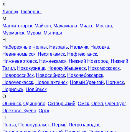
Л
Липецк
,
Люберцы
М
Магнитогорск
,
Майкоп
,
Махачкала
,
Миасс
,
Москва
,
Мурманск
,
Муром
,
Мытищи
Н
Набережные Челны
,
Назрань
,
Нальчик
,
Находка
,
Невинномысск
,
Нефтекамск
,
Нефтеюганск
,
Нижневартовск
,
Нижнекамск
,
Нижний Новгород
,
Нижний
Тагил
,
Новокузнецк
,
Новокуйбышевск
,
Новомосковск
,
Новороссийск
,
Новосибирск
,
Новочебоксарск
,
Новочеркасск
,
Новошахтинск
,
Новый Уренгой
,
Ногинск
,
Норильск
,
Ноябрьск
О
Обнинск
,
Одинцово
,
Октябрьский
,
Омск
,
Орёл
,
Оренбург
,
Орехово-Зуево
,
Орск
П
Пенза
,
Первоуральск
,
Пермь
,
Петрозаводск
,
Петропавловск-Камчатский
,
Подольск
,
Прокопьевск
,