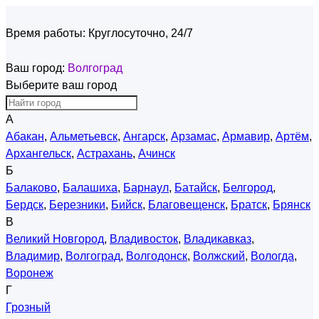
Время работы:
Круглосуточно, 24/7
Ваш город:
Волгоград
Выберите ваш город
А
Абакан
,
Альметьевск
,
Ангарск
,
Арзамас
,
Армавир
,
Артём
,
Архангельск
,
Астрахань
,
Ачинск
Б
Балаково
,
Балашиха
,
Барнаул
,
Батайск
,
Белгород
,
Бердск
,
Березники
,
Бийск
,
Благовещенск
,
Братск
,
Брянск
В
Великий Новгород
,
Владивосток
,
Владикавказ
,
Владимир
,
Волгоград
,
Волгодонск
,
Волжский
,
Вологда
,
Воронеж
Г
Грозный