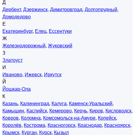
Д
Дербент
,
Дзержинск
,
Димитровград
,
Долгопрудный
,
Домодедово
Е
Екатеринбург
,
Елец
,
Ессентуки
Ж
Железнодорожный
,
Жуковский
З
Златоуст
И
Иваново
,
Ижевск
,
Иркутск
Й
Йошкар-Ола
К
Казань
,
Калининград
,
Калуга
,
Каменск-Уральский
,
Камышин
,
Каспийск
,
Кемерово
,
Керчь
,
Киров
,
Кисловодск
,
Ковров
,
Коломна
,
Комсомольск-на-Амуре
,
Копейск
,
Королёв
,
Кострома
,
Красногорск
,
Краснодар
,
Красноярск
,
Крымск
,
Курган
,
Курск
,
Кызыл