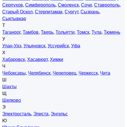
Серпухов
,
Симферополь
,
Смоленск
,
Сочи
,
Ставрополь
,
Старый Оскол
,
Стерлитамак
,
Сургут
,
Сызрань
,
Сыктывкар
Т
Таганрог
,
Тамбов
,
Тверь
,
Тольятти
,
Томск
,
Тула
,
Тюмень
У
Улан-Удэ
,
Ульяновск
,
Уссурийск
,
Уфа
Х
Хабаровск
,
Хасавюрт
,
Химки
Ч
Чебоксары
,
Челябинск
,
Череповец
,
Черкесск
,
Чита
Ш
Шахты
Щ
Щелково
Э
Электросталь
,
Элиста
,
Энгельс
Ю