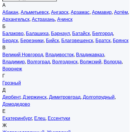
А
Абакан
,
Альметьевск
,
Ангарск
,
Арзамас
,
Армавир
,
Артём
,
Архангельск
,
Астрахань
,
Ачинск
Б
Балаково
,
Балашиха
,
Барнаул
,
Батайск
,
Белгород
,
Бердск
,
Березники
,
Бийск
,
Благовещенск
,
Братск
,
Брянск
В
Великий Новгород
,
Владивосток
,
Владикавказ
,
Владимир
,
Волгоград
,
Волгодонск
,
Волжский
,
Вологда
,
Воронеж
Г
Грозный
Д
Дербент
,
Дзержинск
,
Димитровград
,
Долгопрудный
,
Домодедово
Е
Екатеринбург
,
Елец
,
Ессентуки
Ж