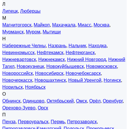
Л
Липецк
,
Люберцы
М
Магнитогорск
,
Майкоп
,
Махачкала
,
Миасс
,
Москва
,
Мурманск
,
Муром
,
Мытищи
Н
Набережные Челны
,
Назрань
,
Нальчик
,
Находка
,
Невинномысск
,
Нефтекамск
,
Нефтеюганск
,
Нижневартовск
,
Нижнекамск
,
Нижний Новгород
,
Нижний
Тагил
,
Новокузнецк
,
Новокуйбышевск
,
Новомосковск
,
Новороссийск
,
Новосибирск
,
Новочебоксарск
,
Новочеркасск
,
Новошахтинск
,
Новый Уренгой
,
Ногинск
,
Норильск
,
Ноябрьск
О
Обнинск
,
Одинцово
,
Октябрьский
,
Омск
,
Орёл
,
Оренбург
,
Орехово-Зуево
,
Орск
П
Пенза
,
Первоуральск
,
Пермь
,
Петрозаводск
,
Петропавловск-Камчатский
,
Подольск
,
Прокопьевск
,