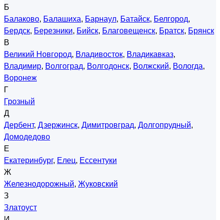
Б
Балаково
,
Балашиха
,
Барнаул
,
Батайск
,
Белгород
,
Бердск
,
Березники
,
Бийск
,
Благовещенск
,
Братск
,
Брянск
В
Великий Новгород
,
Владивосток
,
Владикавказ
,
Владимир
,
Волгоград
,
Волгодонск
,
Волжский
,
Вологда
,
Воронеж
Г
Грозный
Д
Дербент
,
Дзержинск
,
Димитровград
,
Долгопрудный
,
Домодедово
Е
Екатеринбург
,
Елец
,
Ессентуки
Ж
Железнодорожный
,
Жуковский
З
Златоуст
И