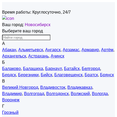
Время работы:
Круглосуточно, 24/7
Ваш город:
Новосибирск
Выберите ваш город
А
Абакан
,
Альметьевск
,
Ангарск
,
Арзамас
,
Армавир
,
Артём
,
Архангельск
,
Астрахань
,
Ачинск
Б
Балаково
,
Балашиха
,
Барнаул
,
Батайск
,
Белгород
,
Бердск
,
Березники
,
Бийск
,
Благовещенск
,
Братск
,
Брянск
В
Великий Новгород
,
Владивосток
,
Владикавказ
,
Владимир
,
Волгоград
,
Волгодонск
,
Волжский
,
Вологда
,
Воронеж
Г
Грозный