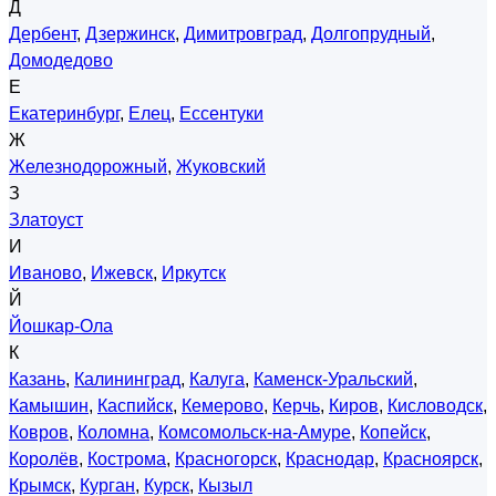
Д
Дербент
,
Дзержинск
,
Димитровград
,
Долгопрудный
,
Домодедово
Е
Екатеринбург
,
Елец
,
Ессентуки
Ж
Железнодорожный
,
Жуковский
З
Златоуст
И
Иваново
,
Ижевск
,
Иркутск
Й
Йошкар-Ола
К
Казань
,
Калининград
,
Калуга
,
Каменск-Уральский
,
Камышин
,
Каспийск
,
Кемерово
,
Керчь
,
Киров
,
Кисловодск
,
Ковров
,
Коломна
,
Комсомольск-на-Амуре
,
Копейск
,
Королёв
,
Кострома
,
Красногорск
,
Краснодар
,
Красноярск
,
Крымск
,
Курган
,
Курск
,
Кызыл