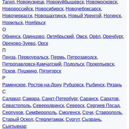
Тагил
,
Новокузнецк
,
Новокуйбышевск
,
Новомосковск
,
Новороссийск
,
Новосибирск
,
Новочебоксарск
,
Новочеркасск
,
Новошахтинск
,
Новый Уренгой
,
Ногинск
,
Норильск
,
Ноябрьск
О
Обнинск
,
Одинцово
,
Октябрьский
,
Омск
,
Орёл
,
Оренбург
,
Орехово-Зуево
,
Орск
П
Пенза
,
Первоуральск
,
Пермь
,
Петрозаводск
,
Петропавловск-Камчатский
,
Подольск
,
Прокопьевск
,
Псков
,
Пушкино
,
Пятигорск
Р
Раменское
,
Ростов-на-Дону
,
Рубцовск
,
Рыбинск
,
Рязань
С
Салават
,
Самара
,
Санкт-Петербург
,
Саранск
,
Саратов
,
Севастополь
,
Северодвинск
,
Северск
,
Сергиев Посад
,
Серпухов
,
Симферополь
,
Смоленск
,
Сочи
,
Ставрополь
,
Старый Оскол
,
Стерлитамак
,
Сургут
,
Сызрань
,
Сыктывкар