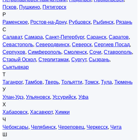
Псков
,
Пушкино
,
Пятигорск
Р
Раменское
,
Ростов-на-Дону
,
Рубцовск
,
Рыбинск
,
Рязань
С
Салават
,
Самара
,
Санкт-Петербург
,
Саранск
,
Саратов
,
Севастополь
,
Северодвинск
,
Северск
,
Сергиев Посад
,
Серпухов
,
Симферополь
,
Смоленск
,
Сочи
,
Ставрополь
,
Старый Оскол
,
Стерлитамак
,
Сургут
,
Сызрань
,
Сыктывкар
Т
Таганрог
,
Тамбов
,
Тверь
,
Тольятти
,
Томск
,
Тула
,
Тюмень
У
Улан-Удэ
,
Ульяновск
,
Уссурийск
,
Уфа
Х
Хабаровск
,
Хасавюрт
,
Химки
Ч
Чебоксары
,
Челябинск
,
Череповец
,
Черкесск
,
Чита
Ш