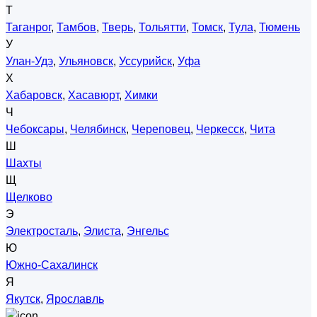
Т
Таганрог
,
Тамбов
,
Тверь
,
Тольятти
,
Томск
,
Тула
,
Тюмень
У
Улан-Удэ
,
Ульяновск
,
Уссурийск
,
Уфа
Х
Хабаровск
,
Хасавюрт
,
Химки
Ч
Чебоксары
,
Челябинск
,
Череповец
,
Черкесск
,
Чита
Ш
Шахты
Щ
Щелково
Э
Электросталь
,
Элиста
,
Энгельс
Ю
Южно-Сахалинск
Я
Якутск
,
Ярославль