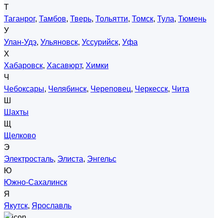
Т
Таганрог
,
Тамбов
,
Тверь
,
Тольятти
,
Томск
,
Тула
,
Тюмень
У
Улан-Удэ
,
Ульяновск
,
Уссурийск
,
Уфа
Х
Хабаровск
,
Хасавюрт
,
Химки
Ч
Чебоксары
,
Челябинск
,
Череповец
,
Черкесск
,
Чита
Ш
Шахты
Щ
Щелково
Э
Электросталь
,
Элиста
,
Энгельс
Ю
Южно-Сахалинск
Я
Якутск
,
Ярославль