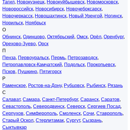
Тагил
,
Новокузнецк
,
Новокуйбышевск
,
Новомосковск
,
Новороссийск
,
Новосибирск
,
Новочебоксарск
,
Новочеркасск
,
Новошахтинск
,
Новый Уренгой
,
Ногинск
,
Норильск
,
Ноябрьск
О
Обнинск
,
Одинцово
,
Октябрьский
,
Омск
,
Орёл
,
Оренбург
,
Орехово-Зуево
,
Орск
П
Пенза
,
Первоуральск
,
Пермь
,
Петрозаводск
,
Петропавловск-Камчатский
,
Подольск
,
Прокопьевск
,
Псков
,
Пушкино
,
Пятигорск
Р
Раменское
,
Ростов-на-Дону
,
Рубцовск
,
Рыбинск
,
Рязань
С
Салават
,
Самара
,
Санкт-Петербург
,
Саранск
,
Саратов
,
Севастополь
,
Северодвинск
,
Северск
,
Сергиев Посад
,
Серпухов
,
Симферополь
,
Смоленск
,
Сочи
,
Ставрополь
,
Старый Оскол
,
Стерлитамак
,
Сургут
,
Сызрань
,
Сыктывкар