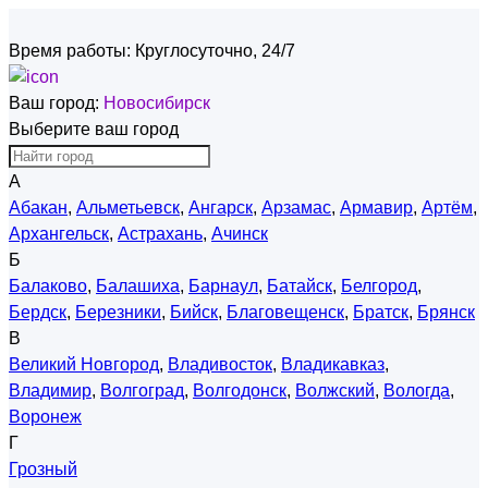
Время работы:
Круглосуточно, 24/7
Ваш город:
Новосибирск
Выберите ваш город
А
Абакан
,
Альметьевск
,
Ангарск
,
Арзамас
,
Армавир
,
Артём
,
Архангельск
,
Астрахань
,
Ачинск
Б
Балаково
,
Балашиха
,
Барнаул
,
Батайск
,
Белгород
,
Бердск
,
Березники
,
Бийск
,
Благовещенск
,
Братск
,
Брянск
В
Великий Новгород
,
Владивосток
,
Владикавказ
,
Владимир
,
Волгоград
,
Волгодонск
,
Волжский
,
Вологда
,
Воронеж
Г
Грозный