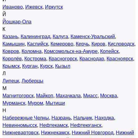
Иваново
,
Ижевск
,
Иркутск
Й
Йошкар-Ола
К
Казань
,
Калининград
,
Калуга
,
Каменск-Уральский
,
Камышин
,
Каспийск
,
Кемерово
,
Керчь
,
Киров
,
Кисловодск
,
Ковров
,
Коломна
,
Комсомольск-на-Амуре
,
Копейск
,
Королёв
,
Кострома
,
Красногорск
,
Краснодар
,
Красноярск
,
Крымск
,
Курган
,
Курск
,
Кызыл
Л
Липецк
,
Люберцы
М
Магнитогорск
,
Майкоп
,
Махачкала
,
Миасс
,
Москва
,
Мурманск
,
Муром
,
Мытищи
Н
Набережные Челны
,
Назрань
,
Нальчик
,
Находка
,
Невинномысск
,
Нефтекамск
,
Нефтеюганск
,
Нижневартовск
,
Нижнекамск
,
Нижний Новгород
,
Нижний