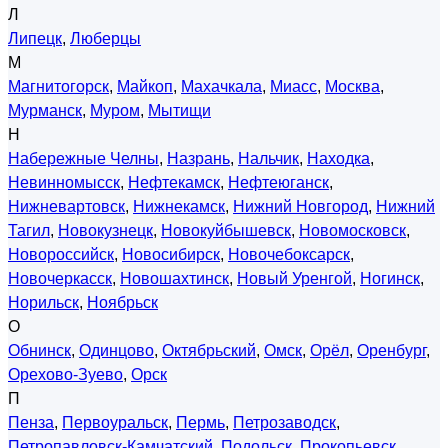
Л
Липецк
,
Люберцы
М
Магнитогорск
,
Майкоп
,
Махачкала
,
Миасс
,
Москва
,
Мурманск
,
Муром
,
Мытищи
Н
Набережные Челны
,
Назрань
,
Нальчик
,
Находка
,
Невинномысск
,
Нефтекамск
,
Нефтеюганск
,
Нижневартовск
,
Нижнекамск
,
Нижний Новгород
,
Нижний
Тагил
,
Новокузнецк
,
Новокуйбышевск
,
Новомосковск
,
Новороссийск
,
Новосибирск
,
Новочебоксарск
,
Новочеркасск
,
Новошахтинск
,
Новый Уренгой
,
Ногинск
,
Норильск
,
Ноябрьск
О
Обнинск
,
Одинцово
,
Октябрьский
,
Омск
,
Орёл
,
Оренбург
,
Орехово-Зуево
,
Орск
П
Пенза
,
Первоуральск
,
Пермь
,
Петрозаводск
,
Петропавловск-Камчатский
,
Подольск
,
Прокопьевск
,