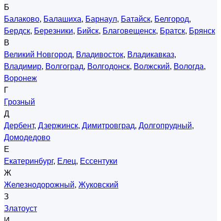
Б
Балаково
,
Балашиха
,
Барнаул
,
Батайск
,
Белгород
,
Бердск
,
Березники
,
Бийск
,
Благовещенск
,
Братск
,
Брянск
В
Великий Новгород
,
Владивосток
,
Владикавказ
,
Владимир
,
Волгоград
,
Волгодонск
,
Волжский
,
Вологда
,
Воронеж
Г
Грозный
Д
Дербент
,
Дзержинск
,
Димитровград
,
Долгопрудный
,
Домодедово
Е
Екатеринбург
,
Елец
,
Ессентуки
Ж
Железнодорожный
,
Жуковский
З
Златоуст
И