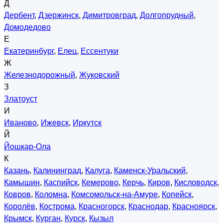
Д
Дербент
,
Дзержинск
,
Димитровград
,
Долгопрудный
,
Домодедово
Е
Екатеринбург
,
Елец
,
Ессентуки
Ж
Железнодорожный
,
Жуковский
З
Златоуст
И
Иваново
,
Ижевск
,
Иркутск
Й
Йошкар-Ола
К
Казань
,
Калининград
,
Калуга
,
Каменск-Уральский
,
Камышин
,
Каспийск
,
Кемерово
,
Керчь
,
Киров
,
Кисловодск
,
Ковров
,
Коломна
,
Комсомольск-на-Амуре
,
Копейск
,
Королёв
,
Кострома
,
Красногорск
,
Краснодар
,
Красноярск
,
Крымск
,
Курган
,
Курск
,
Кызыл