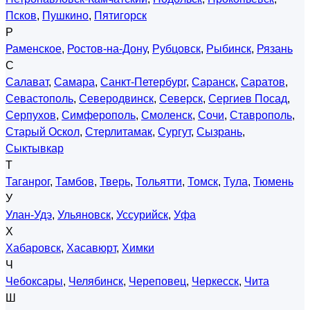
Псков
,
Пушкино
,
Пятигорск
Р
Раменское
,
Ростов-на-Дону
,
Рубцовск
,
Рыбинск
,
Рязань
С
Салават
,
Самара
,
Санкт-Петербург
,
Саранск
,
Саратов
,
Севастополь
,
Северодвинск
,
Северск
,
Сергиев Посад
,
Серпухов
,
Симферополь
,
Смоленск
,
Сочи
,
Ставрополь
,
Старый Оскол
,
Стерлитамак
,
Сургут
,
Сызрань
,
Сыктывкар
Т
Таганрог
,
Тамбов
,
Тверь
,
Тольятти
,
Томск
,
Тула
,
Тюмень
У
Улан-Удэ
,
Ульяновск
,
Уссурийск
,
Уфа
Х
Хабаровск
,
Хасавюрт
,
Химки
Ч
Чебоксары
,
Челябинск
,
Череповец
,
Черкесск
,
Чита
Ш