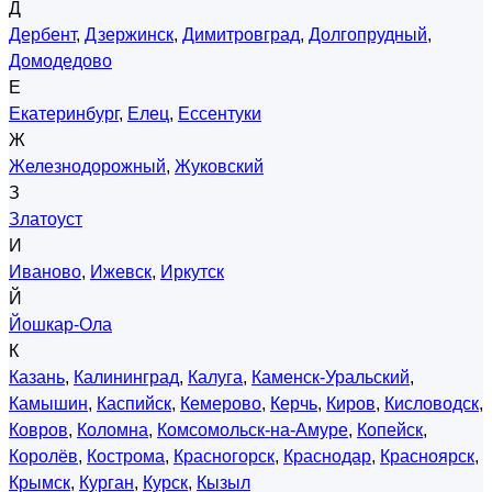
Д
Дербент
,
Дзержинск
,
Димитровград
,
Долгопрудный
,
Домодедово
Е
Екатеринбург
,
Елец
,
Ессентуки
Ж
Железнодорожный
,
Жуковский
З
Златоуст
И
Иваново
,
Ижевск
,
Иркутск
Й
Йошкар-Ола
К
Казань
,
Калининград
,
Калуга
,
Каменск-Уральский
,
Камышин
,
Каспийск
,
Кемерово
,
Керчь
,
Киров
,
Кисловодск
,
Ковров
,
Коломна
,
Комсомольск-на-Амуре
,
Копейск
,
Королёв
,
Кострома
,
Красногорск
,
Краснодар
,
Красноярск
,
Крымск
,
Курган
,
Курск
,
Кызыл