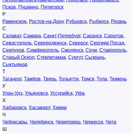
Псков
,
Пушкино
,
Пятигорск
Р
Раменское
,
Ростов-на-Дону
,
Рубцовск
,
Рыбинск
,
Рязань
С
Салават
,
Самара
,
Санкт-Петербург
,
Саранск
,
Саратов
,
Севастополь
,
Северодвинск
,
Северск
,
Сергиев Посад
,
Серпухов
,
Симферополь
,
Смоленск
,
Сочи
,
Ставрополь
,
Старый Оскол
,
Стерлитамак
,
Сургут
,
Сызрань
,
Сыктывкар
Т
Таганрог
,
Тамбов
,
Тверь
,
Тольятти
,
Томск
,
Тула
,
Тюмень
У
Улан-Удэ
,
Ульяновск
,
Уссурийск
,
Уфа
Х
Хабаровск
,
Хасавюрт
,
Химки
Ч
Чебоксары
,
Челябинск
,
Череповец
,
Черкесск
,
Чита
Ш