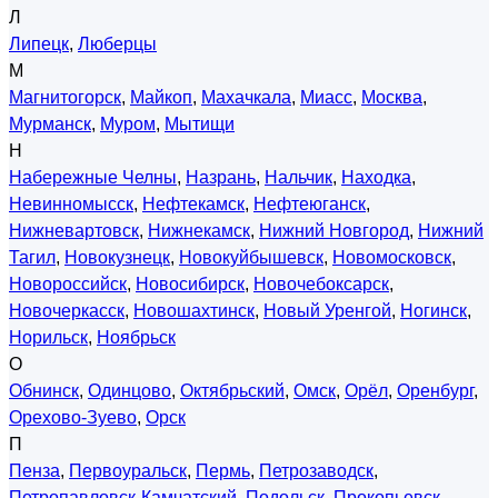
Л
Липецк
,
Люберцы
М
Магнитогорск
,
Майкоп
,
Махачкала
,
Миасс
,
Москва
,
Мурманск
,
Муром
,
Мытищи
Н
Набережные Челны
,
Назрань
,
Нальчик
,
Находка
,
Невинномысск
,
Нефтекамск
,
Нефтеюганск
,
Нижневартовск
,
Нижнекамск
,
Нижний Новгород
,
Нижний
Тагил
,
Новокузнецк
,
Новокуйбышевск
,
Новомосковск
,
Новороссийск
,
Новосибирск
,
Новочебоксарск
,
Новочеркасск
,
Новошахтинск
,
Новый Уренгой
,
Ногинск
,
Норильск
,
Ноябрьск
О
Обнинск
,
Одинцово
,
Октябрьский
,
Омск
,
Орёл
,
Оренбург
,
Орехово-Зуево
,
Орск
П
Пенза
,
Первоуральск
,
Пермь
,
Петрозаводск
,
Петропавловск-Камчатский
,
Подольск
,
Прокопьевск
,