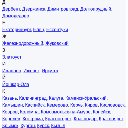
Д
Дербент
,
Дзержинск
,
Димитровград
,
Долгопрудный
,
Домодедово
Е
Екатеринбург
,
Елец
,
Ессентуки
Ж
Железнодорожный
,
Жуковский
З
Златоуст
И
Иваново
,
Ижевск
,
Иркутск
Й
Йошкар-Ола
К
Казань
,
Калининград
,
Калуга
,
Каменск-Уральский
,
Камышин
,
Каспийск
,
Кемерово
,
Керчь
,
Киров
,
Кисловодск
,
Ковров
,
Коломна
,
Комсомольск-на-Амуре
,
Копейск
,
Королёв
,
Кострома
,
Красногорск
,
Краснодар
,
Красноярск
,
Крымск
,
Курган
,
Курск
,
Кызыл