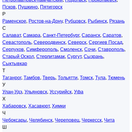
Псков
,
Пушкино
,
Пятигорск
Р
Раменское
,
Ростов-на-Дону
,
Рубцовск
,
Рыбинск
,
Рязань
С
Салават
,
Самара
,
Санкт-Петербург
,
Саранск
,
Саратов
,
Севастополь
,
Северодвинск
,
Северск
,
Сергиев Посад
,
Серпухов
,
Симферополь
,
Смоленск
,
Сочи
,
Ставрополь
,
Старый Оскол
,
Стерлитамак
,
Сургут
,
Сызрань
,
Сыктывкар
Т
Таганрог
,
Тамбов
,
Тверь
,
Тольятти
,
Томск
,
Тула
,
Тюмень
У
Улан-Удэ
,
Ульяновск
,
Уссурийск
,
Уфа
Х
Хабаровск
,
Хасавюрт
,
Химки
Ч
Чебоксары
,
Челябинск
,
Череповец
,
Черкесск
,
Чита
Ш