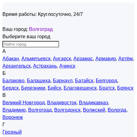
Время работы:
Круглосуточно, 24/7
Ваш город:
Волгоград
Выберите ваш город
А
Абакан
,
Альметьевск
,
Ангарск
,
Арзамас
,
Армавир
,
Артём
,
Архангельск
,
Астрахань
,
Ачинск
Б
Балаково
,
Балашиха
,
Барнаул
,
Батайск
,
Белгород
,
Бердск
,
Березники
,
Бийск
,
Благовещенск
,
Братск
,
Брянск
В
Великий Новгород
,
Владивосток
,
Владикавказ
,
Владимир
,
Волгоград
,
Волгодонск
,
Волжский
,
Вологда
,
Воронеж
Г
Грозный