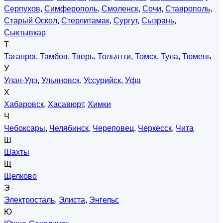
Серпухов
,
Симферополь
,
Смоленск
,
Сочи
,
Ставрополь
,
Старый Оскол
,
Стерлитамак
,
Сургут
,
Сызрань
,
Сыктывкар
Т
Таганрог
,
Тамбов
,
Тверь
,
Тольятти
,
Томск
,
Тула
,
Тюмень
У
Улан-Удэ
,
Ульяновск
,
Уссурийск
,
Уфа
Х
Хабаровск
,
Хасавюрт
,
Химки
Ч
Чебоксары
,
Челябинск
,
Череповец
,
Черкесск
,
Чита
Ш
Шахты
Щ
Щелково
Э
Электросталь
,
Элиста
,
Энгельс
Ю