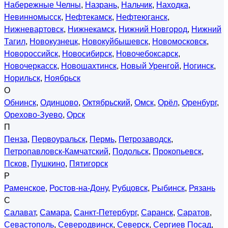
Набережные Челны
,
Назрань
,
Нальчик
,
Находка
,
Невинномысск
,
Нефтекамск
,
Нефтеюганск
,
Нижневартовск
,
Нижнекамск
,
Нижний Новгород
,
Нижний
Тагил
,
Новокузнецк
,
Новокуйбышевск
,
Новомосковск
,
Новороссийск
,
Новосибирск
,
Новочебоксарск
,
Новочеркасск
,
Новошахтинск
,
Новый Уренгой
,
Ногинск
,
Норильск
,
Ноябрьск
О
Обнинск
,
Одинцово
,
Октябрьский
,
Омск
,
Орёл
,
Оренбург
,
Орехово-Зуево
,
Орск
П
Пенза
,
Первоуральск
,
Пермь
,
Петрозаводск
,
Петропавловск-Камчатский
,
Подольск
,
Прокопьевск
,
Псков
,
Пушкино
,
Пятигорск
Р
Раменское
,
Ростов-на-Дону
,
Рубцовск
,
Рыбинск
,
Рязань
С
Салават
,
Самара
,
Санкт-Петербург
,
Саранск
,
Саратов
,
Севастополь
,
Северодвинск
,
Северск
,
Сергиев Посад
,