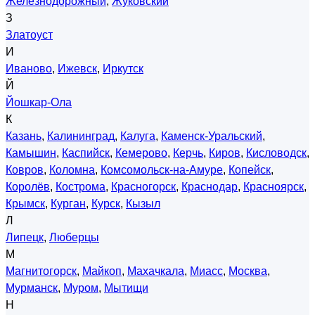
Железнодорожный
,
Жуковский
З
Златоуст
И
Иваново
,
Ижевск
,
Иркутск
Й
Йошкар-Ола
К
Казань
,
Калининград
,
Калуга
,
Каменск-Уральский
,
Камышин
,
Каспийск
,
Кемерово
,
Керчь
,
Киров
,
Кисловодск
,
Ковров
,
Коломна
,
Комсомольск-на-Амуре
,
Копейск
,
Королёв
,
Кострома
,
Красногорск
,
Краснодар
,
Красноярск
,
Крымск
,
Курган
,
Курск
,
Кызыл
Л
Липецк
,
Люберцы
М
Магнитогорск
,
Майкоп
,
Махачкала
,
Миасс
,
Москва
,
Мурманск
,
Муром
,
Мытищи
Н