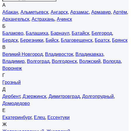
А
Абакан
,
Альметьевск
,
Ангарск
,
Арзамас
,
Армавир
,
Артём
,
Архангельск
,
Астрахань
,
Ачинск
Б
Балаково
,
Балашиха
,
Барнаул
,
Батайск
,
Белгород
,
Бердск
,
Березники
,
Бийск
,
Благовещенск
,
Братск
,
Брянск
В
Великий Новгород
,
Владивосток
,
Владикавказ
,
Владимир
,
Волгоград
,
Волгодонск
,
Волжский
,
Вологда
,
Воронеж
Г
Грозный
Д
Дербент
,
Дзержинск
,
Димитровград
,
Долгопрудный
,
Домодедово
Е
Екатеринбург
,
Елец
,
Ессентуки
Ж