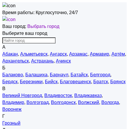
Время работы:
Круглосуточно, 24/7
Ваш город:
Выбрать город
Выберите ваш город
А
Абакан
,
Альметьевск
,
Ангарск
,
Арзамас
,
Армавир
,
Артём
,
Архангельск
,
Астрахань
,
Ачинск
Б
Балаково
,
Балашиха
,
Барнаул
,
Батайск
,
Белгород
,
Бердск
,
Березники
,
Бийск
,
Благовещенск
,
Братск
,
Брянск
В
Великий Новгород
,
Владивосток
,
Владикавказ
,
Владимир
,
Волгоград
,
Волгодонск
,
Волжский
,
Вологда
,
Воронеж
Г
Грозный