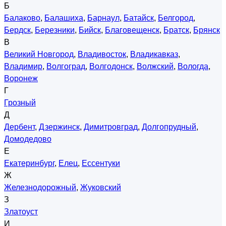
Б
Балаково
,
Балашиха
,
Барнаул
,
Батайск
,
Белгород
,
Бердск
,
Березники
,
Бийск
,
Благовещенск
,
Братск
,
Брянск
В
Великий Новгород
,
Владивосток
,
Владикавказ
,
Владимир
,
Волгоград
,
Волгодонск
,
Волжский
,
Вологда
,
Воронеж
Г
Грозный
Д
Дербент
,
Дзержинск
,
Димитровград
,
Долгопрудный
,
Домодедово
Е
Екатеринбург
,
Елец
,
Ессентуки
Ж
Железнодорожный
,
Жуковский
З
Златоуст
И