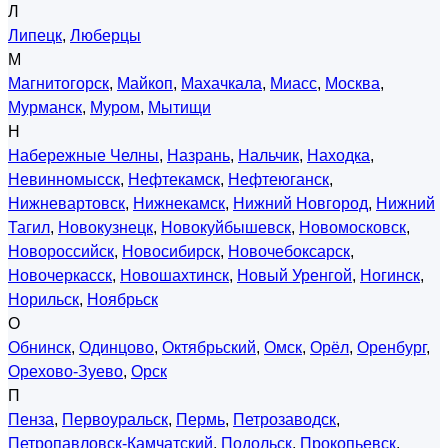
Л
Липецк
,
Люберцы
М
Магнитогорск
,
Майкоп
,
Махачкала
,
Миасс
,
Москва
,
Мурманск
,
Муром
,
Мытищи
Н
Набережные Челны
,
Назрань
,
Нальчик
,
Находка
,
Невинномысск
,
Нефтекамск
,
Нефтеюганск
,
Нижневартовск
,
Нижнекамск
,
Нижний Новгород
,
Нижний
Тагил
,
Новокузнецк
,
Новокуйбышевск
,
Новомосковск
,
Новороссийск
,
Новосибирск
,
Новочебоксарск
,
Новочеркасск
,
Новошахтинск
,
Новый Уренгой
,
Ногинск
,
Норильск
,
Ноябрьск
О
Обнинск
,
Одинцово
,
Октябрьский
,
Омск
,
Орёл
,
Оренбург
,
Орехово-Зуево
,
Орск
П
Пенза
,
Первоуральск
,
Пермь
,
Петрозаводск
,
Петропавловск-Камчатский
,
Подольск
,
Прокопьевск
,