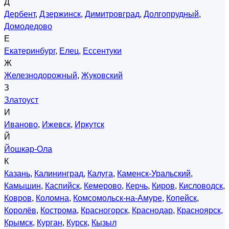
Д
Дербент
,
Дзержинск
,
Димитровград
,
Долгопрудный
,
Домодедово
Е
Екатеринбург
,
Елец
,
Ессентуки
Ж
Железнодорожный
,
Жуковский
З
Златоуст
И
Иваново
,
Ижевск
,
Иркутск
Й
Йошкар-Ола
К
Казань
,
Калининград
,
Калуга
,
Каменск-Уральский
,
Камышин
,
Каспийск
,
Кемерово
,
Керчь
,
Киров
,
Кисловодск
,
Ковров
,
Коломна
,
Комсомольск-на-Амуре
,
Копейск
,
Королёв
,
Кострома
,
Красногорск
,
Краснодар
,
Красноярск
,
Крымск
,
Курган
,
Курск
,
Кызыл