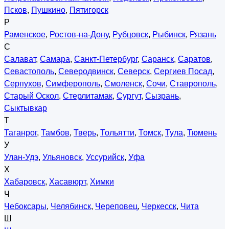
Псков
,
Пушкино
,
Пятигорск
Р
Раменское
,
Ростов-на-Дону
,
Рубцовск
,
Рыбинск
,
Рязань
С
Салават
,
Самара
,
Санкт-Петербург
,
Саранск
,
Саратов
,
Севастополь
,
Северодвинск
,
Северск
,
Сергиев Посад
,
Серпухов
,
Симферополь
,
Смоленск
,
Сочи
,
Ставрополь
,
Старый Оскол
,
Стерлитамак
,
Сургут
,
Сызрань
,
Сыктывкар
Т
Таганрог
,
Тамбов
,
Тверь
,
Тольятти
,
Томск
,
Тула
,
Тюмень
У
Улан-Удэ
,
Ульяновск
,
Уссурийск
,
Уфа
Х
Хабаровск
,
Хасавюрт
,
Химки
Ч
Чебоксары
,
Челябинск
,
Череповец
,
Черкесск
,
Чита
Ш