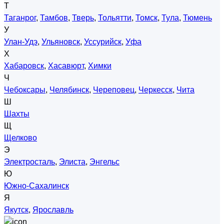
Т
Таганрог
,
Тамбов
,
Тверь
,
Тольятти
,
Томск
,
Тула
,
Тюмень
У
Улан-Удэ
,
Ульяновск
,
Уссурийск
,
Уфа
Х
Хабаровск
,
Хасавюрт
,
Химки
Ч
Чебоксары
,
Челябинск
,
Череповец
,
Черкесск
,
Чита
Ш
Шахты
Щ
Щелково
Э
Электросталь
,
Элиста
,
Энгельс
Ю
Южно-Сахалинск
Я
Якутск
,
Ярославль