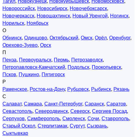
Тагил
,
Новокузнецк
,
Новокуйбышевск
,
Новомосковск
,
Новороссийск
,
Новосибирск
,
Новочебоксарск
,
Новочеркасск
,
Новошахтинск
,
Новый Уренгой
,
Ногинск
,
Норильск
,
Ноябрьск
О
Обнинск
,
Одинцово
,
Октябрьский
,
Омск
,
Орёл
,
Оренбург
,
Орехово-Зуево
,
Орск
П
Пенза
,
Первоуральск
,
Пермь
,
Петрозаводск
,
Петропавловск-Камчатский
,
Подольск
,
Прокопьевск
,
Псков
,
Пушкино
,
Пятигорск
Р
Раменское
,
Ростов-на-Дону
,
Рубцовск
,
Рыбинск
,
Рязань
С
Салават
,
Самара
,
Санкт-Петербург
,
Саранск
,
Саратов
,
Севастополь
,
Северодвинск
,
Северск
,
Сергиев Посад
,
Серпухов
,
Симферополь
,
Смоленск
,
Сочи
,
Ставрополь
,
Старый Оскол
,
Стерлитамак
,
Сургут
,
Сызрань
,
Сыктывкар