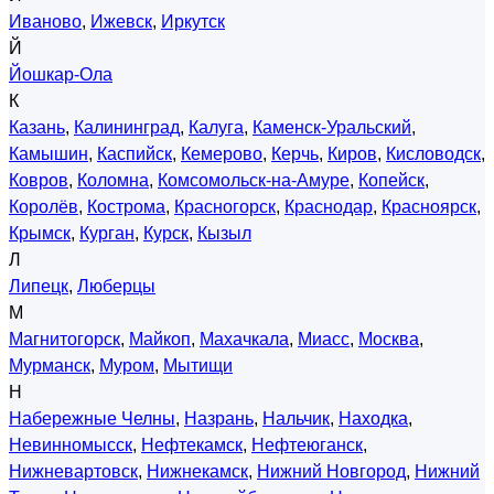
Иваново
,
Ижевск
,
Иркутск
Й
Йошкар-Ола
К
Казань
,
Калининград
,
Калуга
,
Каменск-Уральский
,
Камышин
,
Каспийск
,
Кемерово
,
Керчь
,
Киров
,
Кисловодск
,
Ковров
,
Коломна
,
Комсомольск-на-Амуре
,
Копейск
,
Королёв
,
Кострома
,
Красногорск
,
Краснодар
,
Красноярск
,
Крымск
,
Курган
,
Курск
,
Кызыл
Л
Липецк
,
Люберцы
М
Магнитогорск
,
Майкоп
,
Махачкала
,
Миасс
,
Москва
,
Мурманск
,
Муром
,
Мытищи
Н
Набережные Челны
,
Назрань
,
Нальчик
,
Находка
,
Невинномысск
,
Нефтекамск
,
Нефтеюганск
,
Нижневартовск
,
Нижнекамск
,
Нижний Новгород
,
Нижний