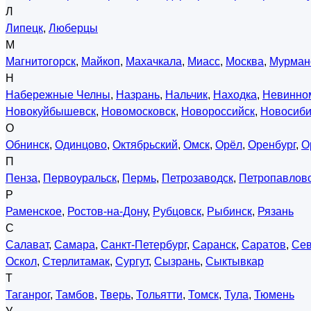
Л
Липецк
,
Люберцы
М
Магнитогорск
,
Майкоп
,
Махачкала
,
Миасс
,
Москва
,
Мурман
Н
Набережные Челны
,
Назрань
,
Нальчик
,
Находка
,
Невинно
Новокуйбышевск
,
Новомосковск
,
Новороссийск
,
Новосиби
О
Обнинск
,
Одинцово
,
Октябрьский
,
Омск
,
Орёл
,
Оренбург
,
О
П
Пенза
,
Первоуральск
,
Пермь
,
Петрозаводск
,
Петропавловс
Р
Раменское
,
Ростов-на-Дону
,
Рубцовск
,
Рыбинск
,
Рязань
С
Салават
,
Самара
,
Санкт-Петербург
,
Саранск
,
Саратов
,
Сев
Оскол
,
Стерлитамак
,
Сургут
,
Сызрань
,
Сыктывкар
Т
Таганрог
,
Тамбов
,
Тверь
,
Тольятти
,
Томск
,
Тула
,
Тюмень