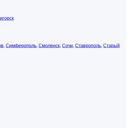
игорск
ов
,
Симферополь
,
Смоленск
,
Сочи
,
Ставрополь
,
Старый