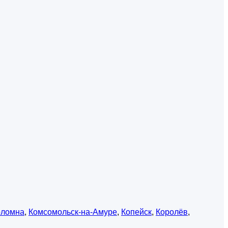
оломна
,
Комсомольск-на-Амуре
,
Копейск
,
Королёв
,