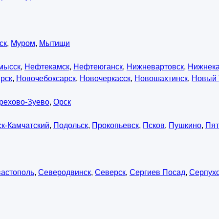
ск
,
Муром
,
Мытищи
мысск
,
Нефтекамск
,
Нефтеюганск
,
Нижневартовск
,
Нижнек
рск
,
Новочебоксарск
,
Новочеркасск
,
Новошахтинск
,
Новый 
рехово-Зуево
,
Орск
к-Камчатский
,
Подольск
,
Прокопьевск
,
Псков
,
Пушкино
,
Пят
астополь
,
Северодвинск
,
Северск
,
Сергиев Посад
,
Серпух