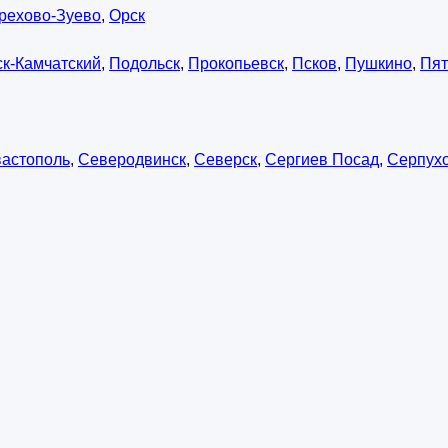
рехово-Зуево
,
Орск
к-Камчатский
,
Подольск
,
Прокопьевск
,
Псков
,
Пушкино
,
Пят
астополь
,
Северодвинск
,
Северск
,
Сергиев Посад
,
Серпух