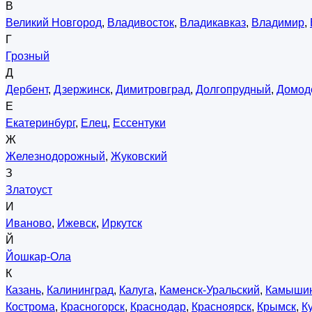
В
Великий Новгород
,
Владивосток
,
Владикавказ
,
Владимир
,
Г
Грозный
Д
Дербент
,
Дзержинск
,
Димитровград
,
Долгопрудный
,
Домод
Е
Екатеринбург
,
Елец
,
Ессентуки
Ж
Железнодорожный
,
Жуковский
З
Златоуст
И
Иваново
,
Ижевск
,
Иркутск
Й
Йошкар-Ола
К
Казань
,
Калининград
,
Калуга
,
Каменск-Уральский
,
Камыши
Кострома
,
Красногорск
,
Краснодар
,
Красноярск
,
Крымск
,
К