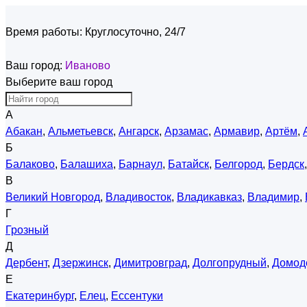
Время работы:
Круглосуточно, 24/7
Ваш город:
Иваново
Выберите ваш город
А
Абакан
,
Альметьевск
,
Ангарск
,
Арзамас
,
Армавир
,
Артём
,
Б
Балаково
,
Балашиха
,
Барнаул
,
Батайск
,
Белгород
,
Бердск
В
Великий Новгород
,
Владивосток
,
Владикавказ
,
Владимир
,
Г
Грозный
Д
Дербент
,
Дзержинск
,
Димитровград
,
Долгопрудный
,
Домод
Е
Екатеринбург
,
Елец
,
Ессентуки