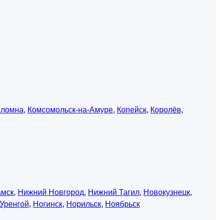
оломна
,
Комсомольск-на-Амуре
,
Копейск
,
Королёв
,
амск
,
Нижний Новгород
,
Нижний Тагил
,
Новокузнецк
,
Уренгой
,
Ногинск
,
Норильск
,
Ноябрьск