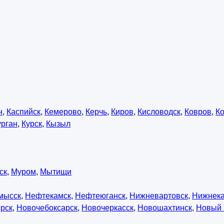
н
,
Каспийск
,
Кемерово
,
Керчь
,
Киров
,
Кисловодск
,
Ковров
,
К
урган
,
Курск
,
Кызыл
ск
,
Муром
,
Мытищи
мысск
,
Нефтекамск
,
Нефтеюганск
,
Нижневартовск
,
Нижнек
рск
,
Новочебоксарск
,
Новочеркасск
,
Новошахтинск
,
Новый 