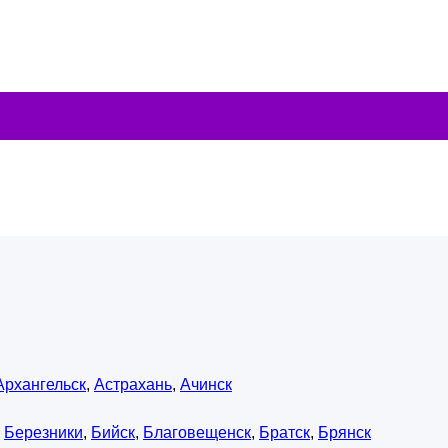
Архангельск
,
Астрахань
,
Ачинск
,
Березники
,
Бийск
,
Благовещенск
,
Братск
,
Брянск