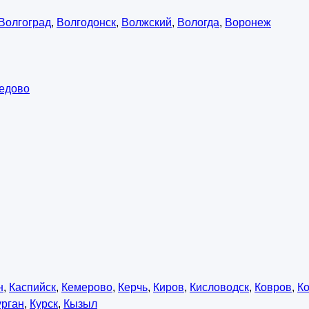
Волгоград
,
Волгодонск
,
Волжский
,
Вологда
,
Воронеж
едово
н
,
Каспийск
,
Кемерово
,
Керчь
,
Киров
,
Кисловодск
,
Ковров
,
К
урган
,
Курск
,
Кызыл