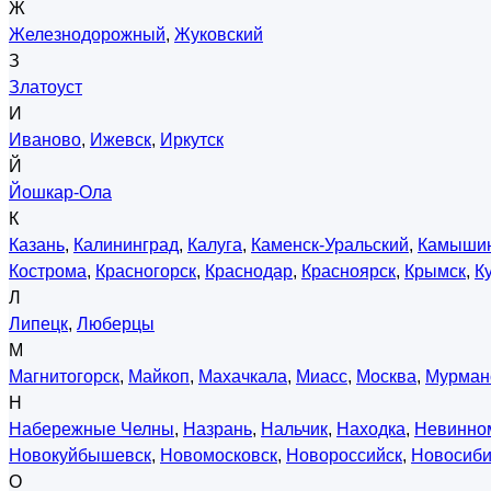
Ж
Железнодорожный
,
Жуковский
З
Златоуст
И
Иваново
,
Ижевск
,
Иркутск
Й
Йошкар-Ола
К
Казань
,
Калининград
,
Калуга
,
Каменск-Уральский
,
Камыши
Кострома
,
Красногорск
,
Краснодар
,
Красноярск
,
Крымск
,
К
Л
Липецк
,
Люберцы
М
Магнитогорск
,
Майкоп
,
Махачкала
,
Миасс
,
Москва
,
Мурман
Н
Набережные Челны
,
Назрань
,
Нальчик
,
Находка
,
Невинно
Новокуйбышевск
,
Новомосковск
,
Новороссийск
,
Новосиби
О