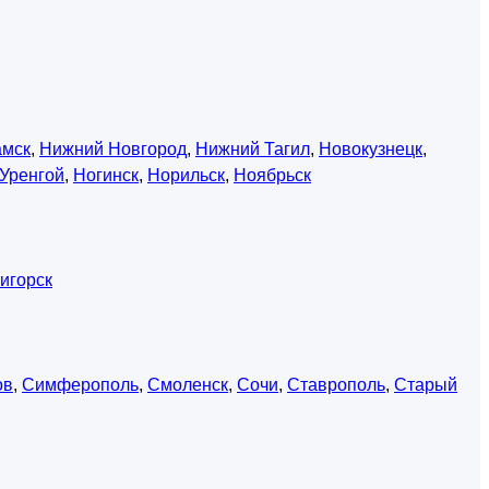
амск
,
Нижний Новгород
,
Нижний Тагил
,
Новокузнецк
,
Уренгой
,
Ногинск
,
Норильск
,
Ноябрьск
игорск
ов
,
Симферополь
,
Смоленск
,
Сочи
,
Ставрополь
,
Старый