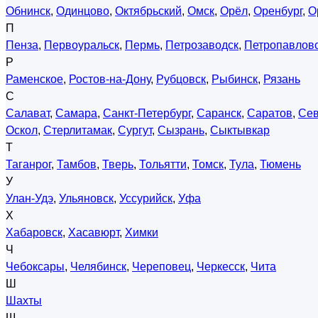
Обнинск
,
Одинцово
,
Октябрьский
,
Омск
,
Орёл
,
Оренбург
,
О
П
Пенза
,
Первоуральск
,
Пермь
,
Петрозаводск
,
Петропавловс
Р
Раменское
,
Ростов-на-Дону
,
Рубцовск
,
Рыбинск
,
Рязань
С
Салават
,
Самара
,
Санкт-Петербург
,
Саранск
,
Саратов
,
Сев
Оскол
,
Стерлитамак
,
Сургут
,
Сызрань
,
Сыктывкар
Т
Таганрог
,
Тамбов
,
Тверь
,
Тольятти
,
Томск
,
Тула
,
Тюмень
У
Улан-Удэ
,
Ульяновск
,
Уссурийск
,
Уфа
Х
Хабаровск
,
Хасавюрт
,
Химки
Ч
Чебоксары
,
Челябинск
,
Череповец
,
Черкесск
,
Чита
Ш
Шахты
Щ