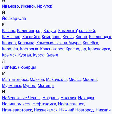
И
Иваново
,
Ижевск
,
Иркутск
Й
Йошкар-Ола
К
Казань
,
Калининград
,
Калуга
,
Каменск-Уральский
,
Камышин
,
Каспийск
,
Кемерово
,
Керчь
,
Киров
,
Кисловодск
,
Ковров
,
Коломна
,
Комсомольск-на-Амуре
,
Копейск
,
Королёв
,
Кострома
,
Красногорск
,
Краснодар
,
Красноярск
,
Крымск
,
Курган
,
Курск
,
Кызыл
Л
Липецк
,
Люберцы
М
Магнитогорск
,
Майкоп
,
Махачкала
,
Миасс
,
Москва
,
Мурманск
,
Муром
,
Мытищи
Н
Набережные Челны
,
Назрань
,
Нальчик
,
Находка
,
Невинномысск
,
Нефтекамск
,
Нефтеюганск
,
Нижневартовск
,
Нижнекамск
,
Нижний Новгород
,
Нижний