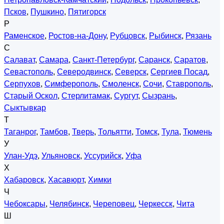
Псков
,
Пушкино
,
Пятигорск
Р
Раменское
,
Ростов-на-Дону
,
Рубцовск
,
Рыбинск
,
Рязань
С
Салават
,
Самара
,
Санкт-Петербург
,
Саранск
,
Саратов
,
Севастополь
,
Северодвинск
,
Северск
,
Сергиев Посад
,
Серпухов
,
Симферополь
,
Смоленск
,
Сочи
,
Ставрополь
,
Старый Оскол
,
Стерлитамак
,
Сургут
,
Сызрань
,
Сыктывкар
Т
Таганрог
,
Тамбов
,
Тверь
,
Тольятти
,
Томск
,
Тула
,
Тюмень
У
Улан-Удэ
,
Ульяновск
,
Уссурийск
,
Уфа
Х
Хабаровск
,
Хасавюрт
,
Химки
Ч
Чебоксары
,
Челябинск
,
Череповец
,
Черкесск
,
Чита
Ш