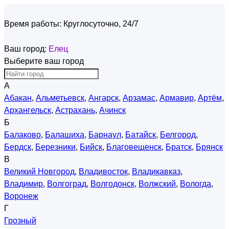
Время работы:
Круглосуточно, 24/7
Ваш город:
Елец
Выберите ваш город
А
Абакан
,
Альметьевск
,
Ангарск
,
Арзамас
,
Армавир
,
Артём
,
Архангельск
,
Астрахань
,
Ачинск
Б
Балаково
,
Балашиха
,
Барнаул
,
Батайск
,
Белгород
,
Бердск
,
Березники
,
Бийск
,
Благовещенск
,
Братск
,
Брянск
В
Великий Новгород
,
Владивосток
,
Владикавказ
,
Владимир
,
Волгоград
,
Волгодонск
,
Волжский
,
Вологда
,
Воронеж
Г
Грозный