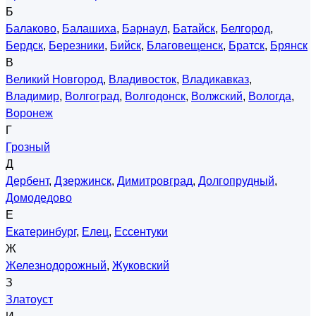
Б
Балаково
,
Балашиха
,
Барнаул
,
Батайск
,
Белгород
,
Бердск
,
Березники
,
Бийск
,
Благовещенск
,
Братск
,
Брянск
В
Великий Новгород
,
Владивосток
,
Владикавказ
,
Владимир
,
Волгоград
,
Волгодонск
,
Волжский
,
Вологда
,
Воронеж
Г
Грозный
Д
Дербент
,
Дзержинск
,
Димитровград
,
Долгопрудный
,
Домодедово
Е
Екатеринбург
,
Елец
,
Ессентуки
Ж
Железнодорожный
,
Жуковский
З
Златоуст