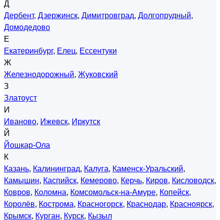
Д
Дербент
,
Дзержинск
,
Димитровград
,
Долгопрудный
,
Домодедово
Е
Екатеринбург
,
Елец
,
Ессентуки
Ж
Железнодорожный
,
Жуковский
З
Златоуст
И
Иваново
,
Ижевск
,
Иркутск
Й
Йошкар-Ола
К
Казань
,
Калининград
,
Калуга
,
Каменск-Уральский
,
Камышин
,
Каспийск
,
Кемерово
,
Керчь
,
Киров
,
Кисловодск
,
Ковров
,
Коломна
,
Комсомольск-на-Амуре
,
Копейск
,
Королёв
,
Кострома
,
Красногорск
,
Краснодар
,
Красноярск
,
Крымск
,
Курган
,
Курск
,
Кызыл