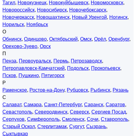
Тагил
,
Новокузнецк
,
Новокуйбышевск
,
Новомосковск
,
Новороссийск
,
Новосибирск
,
Новочебоксарск
,
Новочеркасск
,
Новошахтинск
,
Новый Уренгой
,
Ногинск
,
Норильск
,
Ноябрьск
О
Обнинск
,
Одинцово
,
Октябрьский
,
Омск
,
Орёл
,
Оренбург
,
Орехово-Зуево
,
Орск
П
Пенза
,
Первоуральск
,
Пермь
,
Петрозаводск
,
Петропавловск-Камчатский
,
Подольск
,
Прокопьевск
,
Псков
,
Пушкино
,
Пятигорск
Р
Раменское
,
Ростов-на-Дону
,
Рубцовск
,
Рыбинск
,
Рязань
С
Салават
,
Самара
,
Санкт-Петербург
,
Саранск
,
Саратов
,
Севастополь
,
Северодвинск
,
Северск
,
Сергиев Посад
,
Серпухов
,
Симферополь
,
Смоленск
,
Сочи
,
Ставрополь
,
Старый Оскол
,
Стерлитамак
,
Сургут
,
Сызрань
,
Сыктывкар