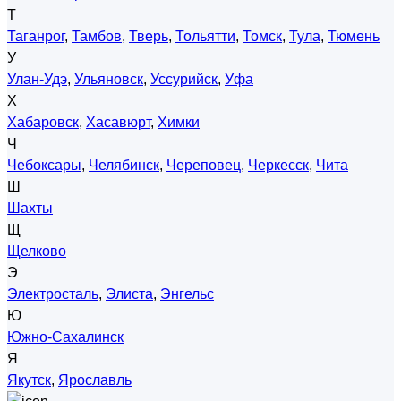
Т
Таганрог
,
Тамбов
,
Тверь
,
Тольятти
,
Томск
,
Тула
,
Тюмень
У
Улан-Удэ
,
Ульяновск
,
Уссурийск
,
Уфа
Х
Хабаровск
,
Хасавюрт
,
Химки
Ч
Чебоксары
,
Челябинск
,
Череповец
,
Черкесск
,
Чита
Ш
Шахты
Щ
Щелково
Э
Электросталь
,
Элиста
,
Энгельс
Ю
Южно-Сахалинск
Я
Якутск
,
Ярославль