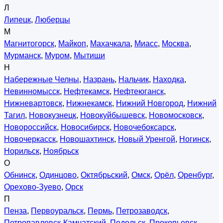
Л
Липецк
,
Люберцы
М
Магнитогорск
,
Майкоп
,
Махачкала
,
Миасс
,
Москва
,
Мурманск
,
Муром
,
Мытищи
Н
Набережные Челны
,
Назрань
,
Нальчик
,
Находка
,
Невинномысск
,
Нефтекамск
,
Нефтеюганск
,
Нижневартовск
,
Нижнекамск
,
Нижний Новгород
,
Нижний
Тагил
,
Новокузнецк
,
Новокуйбышевск
,
Новомосковск
,
Новороссийск
,
Новосибирск
,
Новочебоксарск
,
Новочеркасск
,
Новошахтинск
,
Новый Уренгой
,
Ногинск
,
Норильск
,
Ноябрьск
О
Обнинск
,
Одинцово
,
Октябрьский
,
Омск
,
Орёл
,
Оренбург
,
Орехово-Зуево
,
Орск
П
Пенза
,
Первоуральск
,
Пермь
,
Петрозаводск
,
Петропавловск-Камчатский
,
Подольск
,
Прокопьевск
,