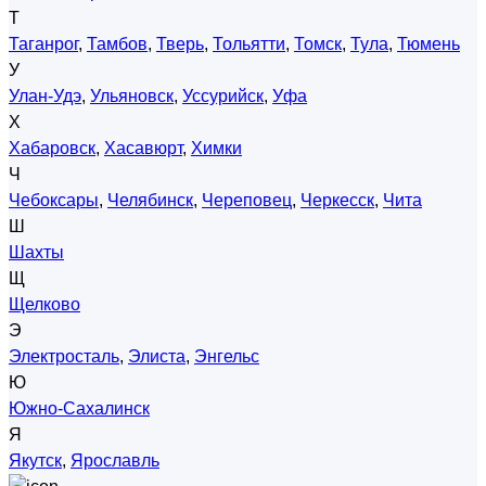
Т
Таганрог
,
Тамбов
,
Тверь
,
Тольятти
,
Томск
,
Тула
,
Тюмень
У
Улан-Удэ
,
Ульяновск
,
Уссурийск
,
Уфа
Х
Хабаровск
,
Хасавюрт
,
Химки
Ч
Чебоксары
,
Челябинск
,
Череповец
,
Черкесск
,
Чита
Ш
Шахты
Щ
Щелково
Э
Электросталь
,
Элиста
,
Энгельс
Ю
Южно-Сахалинск
Я
Якутск
,
Ярославль