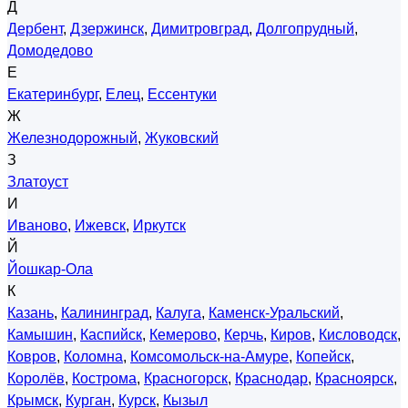
Д
Дербент
,
Дзержинск
,
Димитровград
,
Долгопрудный
,
Домодедово
Е
Екатеринбург
,
Елец
,
Ессентуки
Ж
Железнодорожный
,
Жуковский
З
Златоуст
И
Иваново
,
Ижевск
,
Иркутск
Й
Йошкар-Ола
К
Казань
,
Калининград
,
Калуга
,
Каменск-Уральский
,
Камышин
,
Каспийск
,
Кемерово
,
Керчь
,
Киров
,
Кисловодск
,
Ковров
,
Коломна
,
Комсомольск-на-Амуре
,
Копейск
,
Королёв
,
Кострома
,
Красногорск
,
Краснодар
,
Красноярск
,
Крымск
,
Курган
,
Курск
,
Кызыл