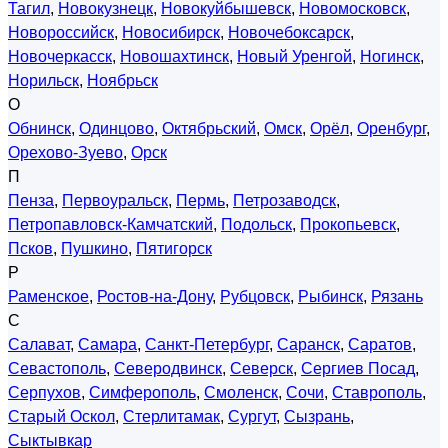
Тагил
,
Новокузнецк
,
Новокуйбышевск
,
Новомосковск
,
Новороссийск
,
Новосибирск
,
Новочебоксарск
,
Новочеркасск
,
Новошахтинск
,
Новый Уренгой
,
Ногинск
,
Норильск
,
Ноябрьск
О
Обнинск
,
Одинцово
,
Октябрьский
,
Омск
,
Орёл
,
Оренбург
,
Орехово-Зуево
,
Орск
П
Пенза
,
Первоуральск
,
Пермь
,
Петрозаводск
,
Петропавловск-Камчатский
,
Подольск
,
Прокопьевск
,
Псков
,
Пушкино
,
Пятигорск
Р
Раменское
,
Ростов-на-Дону
,
Рубцовск
,
Рыбинск
,
Рязань
С
Салават
,
Самара
,
Санкт-Петербург
,
Саранск
,
Саратов
,
Севастополь
,
Северодвинск
,
Северск
,
Сергиев Посад
,
Серпухов
,
Симферополь
,
Смоленск
,
Сочи
,
Ставрополь
,
Старый Оскол
,
Стерлитамак
,
Сургут
,
Сызрань
,
Сыктывкар