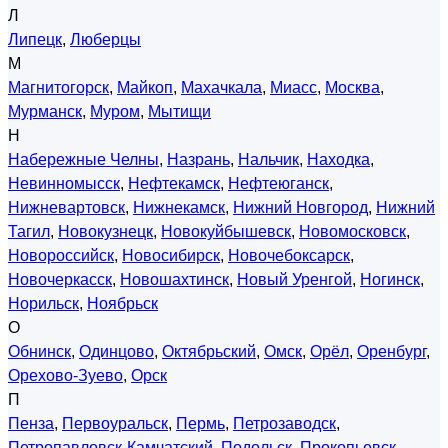
Л
Липецк
,
Люберцы
М
Магнитогорск
,
Майкоп
,
Махачкала
,
Миасс
,
Москва
,
Мурманск
,
Муром
,
Мытищи
Н
Набережные Челны
,
Назрань
,
Нальчик
,
Находка
,
Невинномысск
,
Нефтекамск
,
Нефтеюганск
,
Нижневартовск
,
Нижнекамск
,
Нижний Новгород
,
Нижний
Тагил
,
Новокузнецк
,
Новокуйбышевск
,
Новомосковск
,
Новороссийск
,
Новосибирск
,
Новочебоксарск
,
Новочеркасск
,
Новошахтинск
,
Новый Уренгой
,
Ногинск
,
Норильск
,
Ноябрьск
О
Обнинск
,
Одинцово
,
Октябрьский
,
Омск
,
Орёл
,
Оренбург
,
Орехово-Зуево
,
Орск
П
Пенза
,
Первоуральск
,
Пермь
,
Петрозаводск
,
Петропавловск-Камчатский
,
Подольск
,
Прокопьевск
,