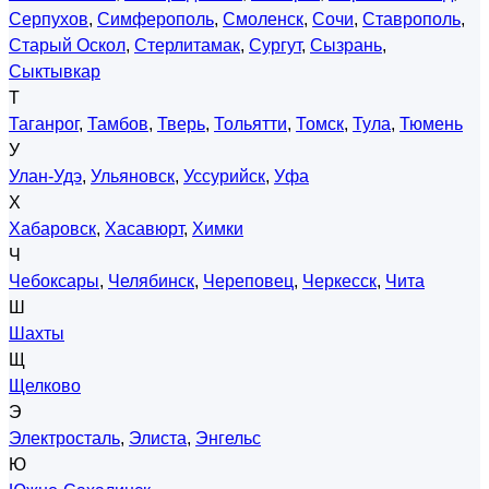
Серпухов
,
Симферополь
,
Смоленск
,
Сочи
,
Ставрополь
,
Старый Оскол
,
Стерлитамак
,
Сургут
,
Сызрань
,
Сыктывкар
Т
Таганрог
,
Тамбов
,
Тверь
,
Тольятти
,
Томск
,
Тула
,
Тюмень
У
Улан-Удэ
,
Ульяновск
,
Уссурийск
,
Уфа
Х
Хабаровск
,
Хасавюрт
,
Химки
Ч
Чебоксары
,
Челябинск
,
Череповец
,
Черкесск
,
Чита
Ш
Шахты
Щ
Щелково
Э
Электросталь
,
Элиста
,
Энгельс
Ю