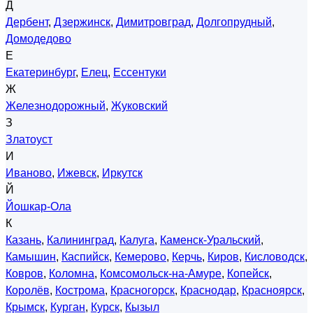
Д
Дербент
,
Дзержинск
,
Димитровград
,
Долгопрудный
,
Домодедово
Е
Екатеринбург
,
Елец
,
Ессентуки
Ж
Железнодорожный
,
Жуковский
З
Златоуст
И
Иваново
,
Ижевск
,
Иркутск
Й
Йошкар-Ола
К
Казань
,
Калининград
,
Калуга
,
Каменск-Уральский
,
Камышин
,
Каспийск
,
Кемерово
,
Керчь
,
Киров
,
Кисловодск
,
Ковров
,
Коломна
,
Комсомольск-на-Амуре
,
Копейск
,
Королёв
,
Кострома
,
Красногорск
,
Краснодар
,
Красноярск
,
Крымск
,
Курган
,
Курск
,
Кызыл