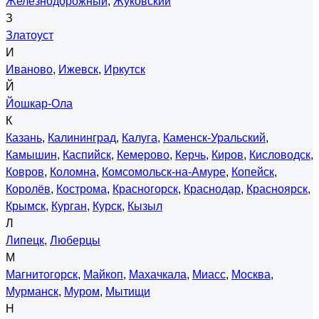
Железнодорожный
,
Жуковский
З
Златоуст
И
Иваново
,
Ижевск
,
Иркутск
Й
Йошкар-Ола
К
Казань
,
Калининград
,
Калуга
,
Каменск-Уральский
,
Камышин
,
Каспийск
,
Кемерово
,
Керчь
,
Киров
,
Кисловодск
,
Ковров
,
Коломна
,
Комсомольск-на-Амуре
,
Копейск
,
Королёв
,
Кострома
,
Красногорск
,
Краснодар
,
Красноярск
,
Крымск
,
Курган
,
Курск
,
Кызыл
Л
Липецк
,
Люберцы
М
Магнитогорск
,
Майкоп
,
Махачкала
,
Миасс
,
Москва
,
Мурманск
,
Муром
,
Мытищи
Н