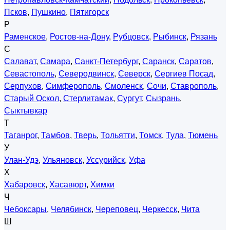
Псков
,
Пушкино
,
Пятигорск
Р
Раменское
,
Ростов-на-Дону
,
Рубцовск
,
Рыбинск
,
Рязань
С
Салават
,
Самара
,
Санкт-Петербург
,
Саранск
,
Саратов
,
Севастополь
,
Северодвинск
,
Северск
,
Сергиев Посад
,
Серпухов
,
Симферополь
,
Смоленск
,
Сочи
,
Ставрополь
,
Старый Оскол
,
Стерлитамак
,
Сургут
,
Сызрань
,
Сыктывкар
Т
Таганрог
,
Тамбов
,
Тверь
,
Тольятти
,
Томск
,
Тула
,
Тюмень
У
Улан-Удэ
,
Ульяновск
,
Уссурийск
,
Уфа
Х
Хабаровск
,
Хасавюрт
,
Химки
Ч
Чебоксары
,
Челябинск
,
Череповец
,
Черкесск
,
Чита
Ш