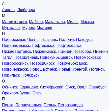
Л
Липецк
,
Люберцы
М
Магнитогорск
,
Майкоп
,
Махачкала
,
Миасс
,
Москва
,
Мурманск
,
Муром
,
Мытищи
Н
Набережные Челны
,
Назрань
,
Нальчик
,
Находка
,
Невинномысск
,
Нефтекамск
,
Нефтеюганск
,
Нижневартовск
,
Нижнекамск
,
Нижний Новгород
,
Нижний
Тагил
,
Новокузнецк
,
Новокуйбышевск
,
Новомосковск
,
Новороссийск
,
Новосибирск
,
Новочебоксарск
,
Новочеркасск
,
Новошахтинск
,
Новый Уренгой
,
Ногинск
,
Норильск
,
Ноябрьск
О
Обнинск
,
Одинцово
,
Октябрьский
,
Омск
,
Орёл
,
Оренбург
,
Орехово-Зуево
,
Орск
П
Пенза
,
Первоуральск
,
Пермь
,
Петрозаводск
,
Петропавловск-Камчатский
,
Подольск
,
Прокопьевск
,