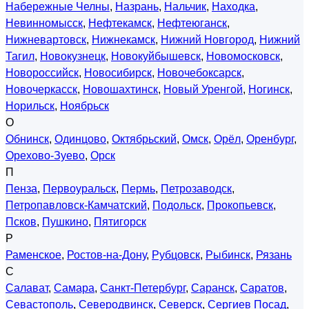
Набережные Челны
,
Назрань
,
Нальчик
,
Находка
,
Невинномысск
,
Нефтекамск
,
Нефтеюганск
,
Нижневартовск
,
Нижнекамск
,
Нижний Новгород
,
Нижний
Тагил
,
Новокузнецк
,
Новокуйбышевск
,
Новомосковск
,
Новороссийск
,
Новосибирск
,
Новочебоксарск
,
Новочеркасск
,
Новошахтинск
,
Новый Уренгой
,
Ногинск
,
Норильск
,
Ноябрьск
О
Обнинск
,
Одинцово
,
Октябрьский
,
Омск
,
Орёл
,
Оренбург
,
Орехово-Зуево
,
Орск
П
Пенза
,
Первоуральск
,
Пермь
,
Петрозаводск
,
Петропавловск-Камчатский
,
Подольск
,
Прокопьевск
,
Псков
,
Пушкино
,
Пятигорск
Р
Раменское
,
Ростов-на-Дону
,
Рубцовск
,
Рыбинск
,
Рязань
С
Салават
,
Самара
,
Санкт-Петербург
,
Саранск
,
Саратов
,
Севастополь
,
Северодвинск
,
Северск
,
Сергиев Посад
,