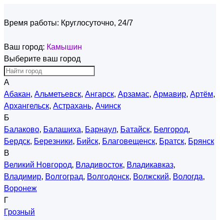
Время работы:
Круглосуточно, 24/7
Ваш город:
Камышин
Выберите ваш город
А
Абакан
,
Альметьевск
,
Ангарск
,
Арзамас
,
Армавир
,
Артём
,
Архангельск
,
Астрахань
,
Ачинск
Б
Балаково
,
Балашиха
,
Барнаул
,
Батайск
,
Белгород
,
Бердск
,
Березники
,
Бийск
,
Благовещенск
,
Братск
,
Брянск
В
Великий Новгород
,
Владивосток
,
Владикавказ
,
Владимир
,
Волгоград
,
Волгодонск
,
Волжский
,
Вологда
,
Воронеж
Г
Грозный