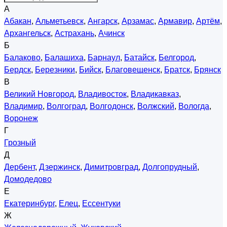
А
Абакан
,
Альметьевск
,
Ангарск
,
Арзамас
,
Армавир
,
Артём
,
Архангельск
,
Астрахань
,
Ачинск
Б
Балаково
,
Балашиха
,
Барнаул
,
Батайск
,
Белгород
,
Бердск
,
Березники
,
Бийск
,
Благовещенск
,
Братск
,
Брянск
В
Великий Новгород
,
Владивосток
,
Владикавказ
,
Владимир
,
Волгоград
,
Волгодонск
,
Волжский
,
Вологда
,
Воронеж
Г
Грозный
Д
Дербент
,
Дзержинск
,
Димитровград
,
Долгопрудный
,
Домодедово
Е
Екатеринбург
,
Елец
,
Ессентуки
Ж