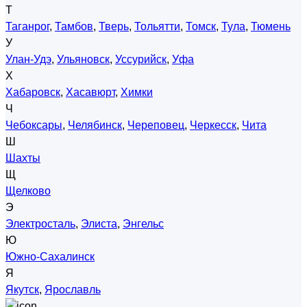
Т
Таганрог
,
Тамбов
,
Тверь
,
Тольятти
,
Томск
,
Тула
,
Тюмень
У
Улан-Удэ
,
Ульяновск
,
Уссурийск
,
Уфа
Х
Хабаровск
,
Хасавюрт
,
Химки
Ч
Чебоксары
,
Челябинск
,
Череповец
,
Черкесск
,
Чита
Ш
Шахты
Щ
Щелково
Э
Электросталь
,
Элиста
,
Энгельс
Ю
Южно-Сахалинск
Я
Якутск
,
Ярославль