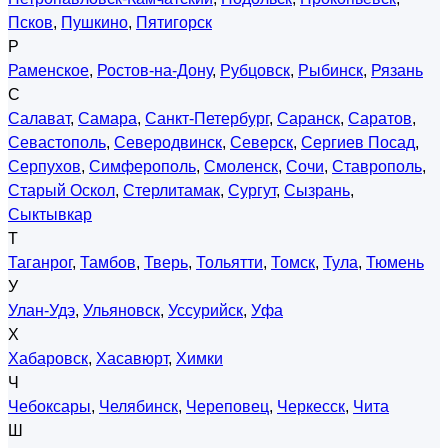
Псков
,
Пушкино
,
Пятигорск
Р
Раменское
,
Ростов-на-Дону
,
Рубцовск
,
Рыбинск
,
Рязань
С
Салават
,
Самара
,
Санкт-Петербург
,
Саранск
,
Саратов
,
Севастополь
,
Северодвинск
,
Северск
,
Сергиев Посад
,
Серпухов
,
Симферополь
,
Смоленск
,
Сочи
,
Ставрополь
,
Старый Оскол
,
Стерлитамак
,
Сургут
,
Сызрань
,
Сыктывкар
Т
Таганрог
,
Тамбов
,
Тверь
,
Тольятти
,
Томск
,
Тула
,
Тюмень
У
Улан-Удэ
,
Ульяновск
,
Уссурийск
,
Уфа
Х
Хабаровск
,
Хасавюрт
,
Химки
Ч
Чебоксары
,
Челябинск
,
Череповец
,
Черкесск
,
Чита
Ш