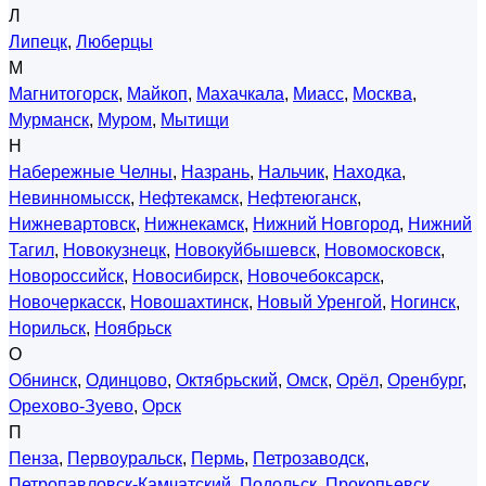
Л
Липецк
,
Люберцы
М
Магнитогорск
,
Майкоп
,
Махачкала
,
Миасс
,
Москва
,
Мурманск
,
Муром
,
Мытищи
Н
Набережные Челны
,
Назрань
,
Нальчик
,
Находка
,
Невинномысск
,
Нефтекамск
,
Нефтеюганск
,
Нижневартовск
,
Нижнекамск
,
Нижний Новгород
,
Нижний
Тагил
,
Новокузнецк
,
Новокуйбышевск
,
Новомосковск
,
Новороссийск
,
Новосибирск
,
Новочебоксарск
,
Новочеркасск
,
Новошахтинск
,
Новый Уренгой
,
Ногинск
,
Норильск
,
Ноябрьск
О
Обнинск
,
Одинцово
,
Октябрьский
,
Омск
,
Орёл
,
Оренбург
,
Орехово-Зуево
,
Орск
П
Пенза
,
Первоуральск
,
Пермь
,
Петрозаводск
,
Петропавловск-Камчатский
,
Подольск
,
Прокопьевск
,