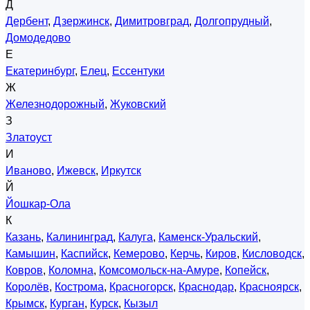
Д
Дербент
,
Дзержинск
,
Димитровград
,
Долгопрудный
,
Домодедово
Е
Екатеринбург
,
Елец
,
Ессентуки
Ж
Железнодорожный
,
Жуковский
З
Златоуст
И
Иваново
,
Ижевск
,
Иркутск
Й
Йошкар-Ола
К
Казань
,
Калининград
,
Калуга
,
Каменск-Уральский
,
Камышин
,
Каспийск
,
Кемерово
,
Керчь
,
Киров
,
Кисловодск
,
Ковров
,
Коломна
,
Комсомольск-на-Амуре
,
Копейск
,
Королёв
,
Кострома
,
Красногорск
,
Краснодар
,
Красноярск
,
Крымск
,
Курган
,
Курск
,
Кызыл