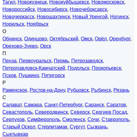
Тагил
,
Новокузнецк
,
Новокуйбышевск
,
Новомосковск
,
Новороссийск
,
Новосибирск
,
Новочебоксарск
,
Новочеркасск
,
Новошахтинск
,
Новый Уренгой
,
Ногинск
,
Норильск
,
Ноябрьск
О
Обнинск
,
Одинцово
,
Октябрьский
,
Омск
,
Орёл
,
Оренбург
,
Орехово-Зуево
,
Орск
П
Пенза
,
Первоуральск
,
Пермь
,
Петрозаводск
,
Петропавловск-Камчатский
,
Подольск
,
Прокопьевск
,
Псков
,
Пушкино
,
Пятигорск
Р
Раменское
,
Ростов-на-Дону
,
Рубцовск
,
Рыбинск
,
Рязань
С
Салават
,
Самара
,
Санкт-Петербург
,
Саранск
,
Саратов
,
Севастополь
,
Северодвинск
,
Северск
,
Сергиев Посад
,
Серпухов
,
Симферополь
,
Смоленск
,
Сочи
,
Ставрополь
,
Старый Оскол
,
Стерлитамак
,
Сургут
,
Сызрань
,
Сыктывкар