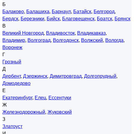
Б
Балаково
,
Балашиха
,
Барнаул
,
Батайск
,
Белгород
,
Бердск
,
Березники
,
Бийск
,
Благовещенск
,
Братск
,
Брянск
В
Великий Новгород
,
Владивосток
,
Владикавказ
,
Владимир
,
Волгоград
,
Волгодонск
,
Волжский
,
Вологда
,
Воронеж
Г
Грозный
Д
Дербент
,
Дзержинск
,
Димитровград
,
Долгопрудный
,
Домодедово
Е
Екатеринбург
,
Елец
,
Ессентуки
Ж
Железнодорожный
,
Жуковский
З
Златоуст
И