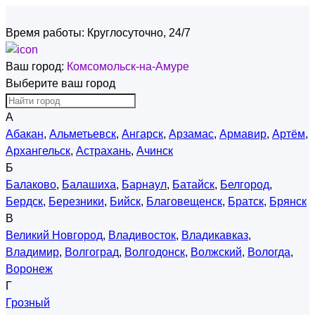
Время работы:
Круглосуточно, 24/7
Ваш город:
Комсомольск-на-Амуре
Выберите ваш город
А
Абакан
,
Альметьевск
,
Ангарск
,
Арзамас
,
Армавир
,
Артём
,
Архангельск
,
Астрахань
,
Ачинск
Б
Балаково
,
Балашиха
,
Барнаул
,
Батайск
,
Белгород
,
Бердск
,
Березники
,
Бийск
,
Благовещенск
,
Братск
,
Брянск
В
Великий Новгород
,
Владивосток
,
Владикавказ
,
Владимир
,
Волгоград
,
Волгодонск
,
Волжский
,
Вологда
,
Воронеж
Г
Грозный