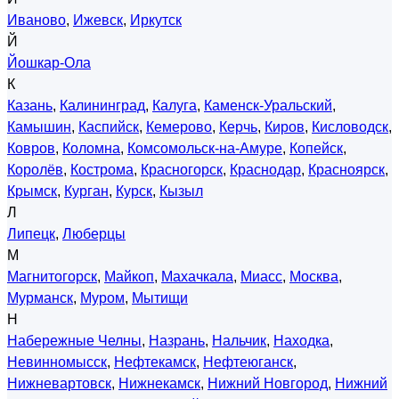
Иваново
,
Ижевск
,
Иркутск
Й
Йошкар-Ола
К
Казань
,
Калининград
,
Калуга
,
Каменск-Уральский
,
Камышин
,
Каспийск
,
Кемерово
,
Керчь
,
Киров
,
Кисловодск
,
Ковров
,
Коломна
,
Комсомольск-на-Амуре
,
Копейск
,
Королёв
,
Кострома
,
Красногорск
,
Краснодар
,
Красноярск
,
Крымск
,
Курган
,
Курск
,
Кызыл
Л
Липецк
,
Люберцы
М
Магнитогорск
,
Майкоп
,
Махачкала
,
Миасс
,
Москва
,
Мурманск
,
Муром
,
Мытищи
Н
Набережные Челны
,
Назрань
,
Нальчик
,
Находка
,
Невинномысск
,
Нефтекамск
,
Нефтеюганск
,
Нижневартовск
,
Нижнекамск
,
Нижний Новгород
,
Нижний