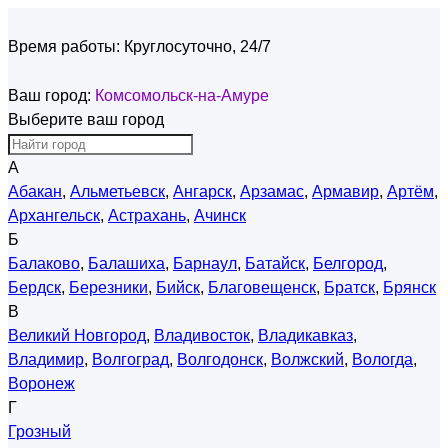
Время работы:
Круглосуточно, 24/7
Ваш город:
Комсомольск-на-Амуре
Выберите ваш город
А
Абакан
,
Альметьевск
,
Ангарск
,
Арзамас
,
Армавир
,
Артём
,
Архангельск
,
Астрахань
,
Ачинск
Б
Балаково
,
Балашиха
,
Барнаул
,
Батайск
,
Белгород
,
Бердск
,
Березники
,
Бийск
,
Благовещенск
,
Братск
,
Брянск
В
Великий Новгород
,
Владивосток
,
Владикавказ
,
Владимир
,
Волгоград
,
Волгодонск
,
Волжский
,
Вологда
,
Воронеж
Г
Грозный