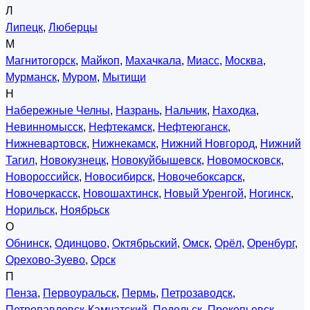
Л
Липецк
,
Люберцы
М
Магнитогорск
,
Майкоп
,
Махачкала
,
Миасс
,
Москва
,
Мурманск
,
Муром
,
Мытищи
Н
Набережные Челны
,
Назрань
,
Нальчик
,
Находка
,
Невинномысск
,
Нефтекамск
,
Нефтеюганск
,
Нижневартовск
,
Нижнекамск
,
Нижний Новгород
,
Нижний
Тагил
,
Новокузнецк
,
Новокуйбышевск
,
Новомосковск
,
Новороссийск
,
Новосибирск
,
Новочебоксарск
,
Новочеркасск
,
Новошахтинск
,
Новый Уренгой
,
Ногинск
,
Норильск
,
Ноябрьск
О
Обнинск
,
Одинцово
,
Октябрьский
,
Омск
,
Орёл
,
Оренбург
,
Орехово-Зуево
,
Орск
П
Пенза
,
Первоуральск
,
Пермь
,
Петрозаводск
,
Петропавловск-Камчатский
,
Подольск
,
Прокопьевск
,