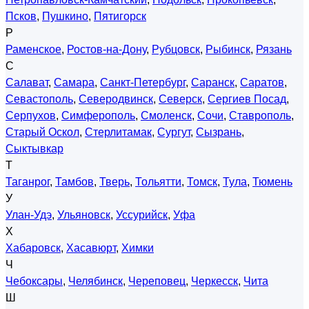
Псков
,
Пушкино
,
Пятигорск
Р
Раменское
,
Ростов-на-Дону
,
Рубцовск
,
Рыбинск
,
Рязань
С
Салават
,
Самара
,
Санкт-Петербург
,
Саранск
,
Саратов
,
Севастополь
,
Северодвинск
,
Северск
,
Сергиев Посад
,
Серпухов
,
Симферополь
,
Смоленск
,
Сочи
,
Ставрополь
,
Старый Оскол
,
Стерлитамак
,
Сургут
,
Сызрань
,
Сыктывкар
Т
Таганрог
,
Тамбов
,
Тверь
,
Тольятти
,
Томск
,
Тула
,
Тюмень
У
Улан-Удэ
,
Ульяновск
,
Уссурийск
,
Уфа
Х
Хабаровск
,
Хасавюрт
,
Химки
Ч
Чебоксары
,
Челябинск
,
Череповец
,
Черкесск
,
Чита
Ш