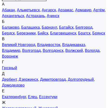
А
Абакан
,
Альметьевск
,
Ангарск
,
Арзамас
,
Армавир
,
Артём
,
Архангельск
,
Астрахань
,
Ачинск
Б
Балаково
,
Балашиха
,
Барнаул
,
Батайск
,
Белгород
,
Бердск
,
Березники
,
Бийск
,
Благовещенск
,
Братск
,
Брянск
В
Великий Новгород
,
Владивосток
,
Владикавказ
,
Владимир
,
Волгоград
,
Волгодонск
,
Волжский
,
Вологда
,
Воронеж
Г
Грозный
Д
Дербент
,
Дзержинск
,
Димитровград
,
Долгопрудный
,
Домодедово
Е
Екатеринбург
,
Елец
,
Ессентуки
Ж