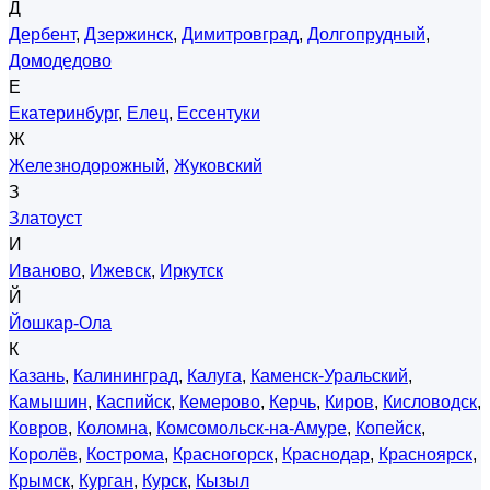
Д
Дербент
,
Дзержинск
,
Димитровград
,
Долгопрудный
,
Домодедово
Е
Екатеринбург
,
Елец
,
Ессентуки
Ж
Железнодорожный
,
Жуковский
З
Златоуст
И
Иваново
,
Ижевск
,
Иркутск
Й
Йошкар-Ола
К
Казань
,
Калининград
,
Калуга
,
Каменск-Уральский
,
Камышин
,
Каспийск
,
Кемерово
,
Керчь
,
Киров
,
Кисловодск
,
Ковров
,
Коломна
,
Комсомольск-на-Амуре
,
Копейск
,
Королёв
,
Кострома
,
Красногорск
,
Краснодар
,
Красноярск
,
Крымск
,
Курган
,
Курск
,
Кызыл