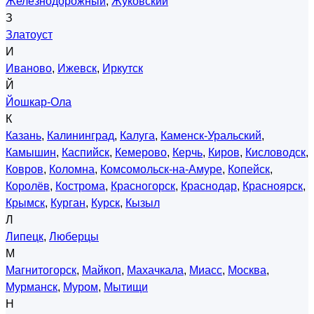
Железнодорожный
,
Жуковский
З
Златоуст
И
Иваново
,
Ижевск
,
Иркутск
Й
Йошкар-Ола
К
Казань
,
Калининград
,
Калуга
,
Каменск-Уральский
,
Камышин
,
Каспийск
,
Кемерово
,
Керчь
,
Киров
,
Кисловодск
,
Ковров
,
Коломна
,
Комсомольск-на-Амуре
,
Копейск
,
Королёв
,
Кострома
,
Красногорск
,
Краснодар
,
Красноярск
,
Крымск
,
Курган
,
Курск
,
Кызыл
Л
Липецк
,
Люберцы
М
Магнитогорск
,
Майкоп
,
Махачкала
,
Миасс
,
Москва
,
Мурманск
,
Муром
,
Мытищи
Н