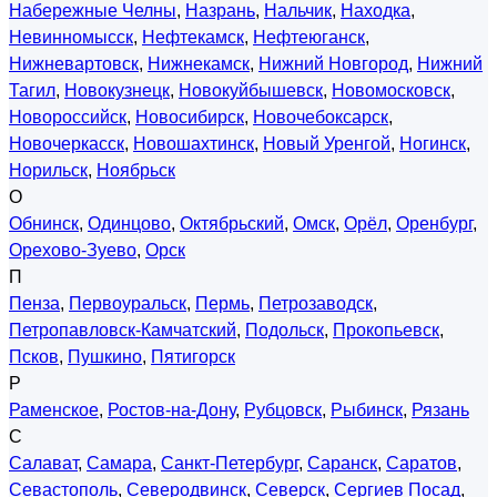
Набережные Челны
,
Назрань
,
Нальчик
,
Находка
,
Невинномысск
,
Нефтекамск
,
Нефтеюганск
,
Нижневартовск
,
Нижнекамск
,
Нижний Новгород
,
Нижний
Тагил
,
Новокузнецк
,
Новокуйбышевск
,
Новомосковск
,
Новороссийск
,
Новосибирск
,
Новочебоксарск
,
Новочеркасск
,
Новошахтинск
,
Новый Уренгой
,
Ногинск
,
Норильск
,
Ноябрьск
О
Обнинск
,
Одинцово
,
Октябрьский
,
Омск
,
Орёл
,
Оренбург
,
Орехово-Зуево
,
Орск
П
Пенза
,
Первоуральск
,
Пермь
,
Петрозаводск
,
Петропавловск-Камчатский
,
Подольск
,
Прокопьевск
,
Псков
,
Пушкино
,
Пятигорск
Р
Раменское
,
Ростов-на-Дону
,
Рубцовск
,
Рыбинск
,
Рязань
С
Салават
,
Самара
,
Санкт-Петербург
,
Саранск
,
Саратов
,
Севастополь
,
Северодвинск
,
Северск
,
Сергиев Посад
,