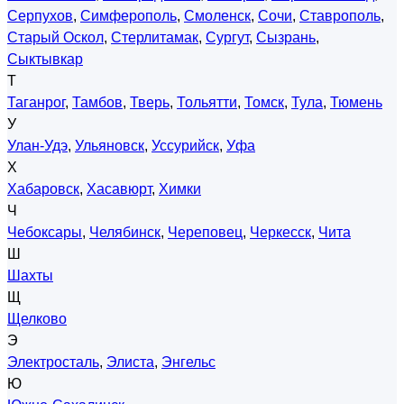
Серпухов
,
Симферополь
,
Смоленск
,
Сочи
,
Ставрополь
,
Старый Оскол
,
Стерлитамак
,
Сургут
,
Сызрань
,
Сыктывкар
Т
Таганрог
,
Тамбов
,
Тверь
,
Тольятти
,
Томск
,
Тула
,
Тюмень
У
Улан-Удэ
,
Ульяновск
,
Уссурийск
,
Уфа
Х
Хабаровск
,
Хасавюрт
,
Химки
Ч
Чебоксары
,
Челябинск
,
Череповец
,
Черкесск
,
Чита
Ш
Шахты
Щ
Щелково
Э
Электросталь
,
Элиста
,
Энгельс
Ю