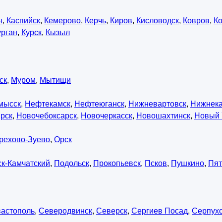
н
,
Каспийск
,
Кемерово
,
Керчь
,
Киров
,
Кисловодск
,
Ковров
,
К
урган
,
Курск
,
Кызыл
ск
,
Муром
,
Мытищи
мысск
,
Нефтекамск
,
Нефтеюганск
,
Нижневартовск
,
Нижнек
рск
,
Новочебоксарск
,
Новочеркасск
,
Новошахтинск
,
Новый 
рехово-Зуево
,
Орск
к-Камчатский
,
Подольск
,
Прокопьевск
,
Псков
,
Пушкино
,
Пят
астополь
,
Северодвинск
,
Северск
,
Сергиев Посад
,
Серпух