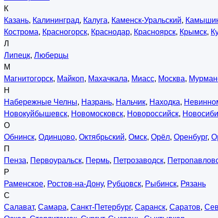
К
Казань
,
Калининград
,
Калуга
,
Каменск-Уральский
,
Камыши
Кострома
,
Красногорск
,
Краснодар
,
Красноярск
,
Крымск
,
К
Л
Липецк
,
Люберцы
М
Магнитогорск
,
Майкоп
,
Махачкала
,
Миасс
,
Москва
,
Мурман
Н
Набережные Челны
,
Назрань
,
Нальчик
,
Находка
,
Невинно
Новокуйбышевск
,
Новомосковск
,
Новороссийск
,
Новосиби
О
Обнинск
,
Одинцово
,
Октябрьский
,
Омск
,
Орёл
,
Оренбург
,
О
П
Пенза
,
Первоуральск
,
Пермь
,
Петрозаводск
,
Петропавловс
Р
Раменское
,
Ростов-на-Дону
,
Рубцовск
,
Рыбинск
,
Рязань
С
Салават
,
Самара
,
Санкт-Петербург
,
Саранск
,
Саратов
,
Сев