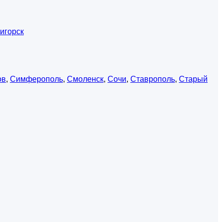
игорск
ов
,
Симферополь
,
Смоленск
,
Сочи
,
Ставрополь
,
Старый