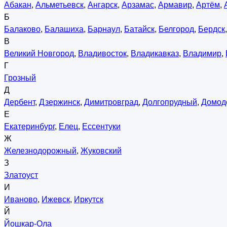
Абакан
,
Альметьевск
,
Ангарск
,
Арзамас
,
Армавир
,
Артём
,
Б
Балаково
,
Балашиха
,
Барнаул
,
Батайск
,
Белгород
,
Бердск
В
Великий Новгород
,
Владивосток
,
Владикавказ
,
Владимир
,
Г
Грозный
Д
Дербент
,
Дзержинск
,
Димитровград
,
Долгопрудный
,
Домод
Е
Екатеринбург
,
Елец
,
Ессентуки
Ж
Железнодорожный
,
Жуковский
З
Златоуст
И
Иваново
,
Ижевск
,
Иркутск
Й
Йошкар-Ола