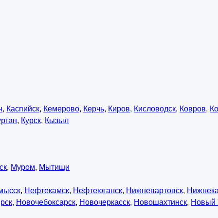
н
,
Каспийск
,
Кемерово
,
Керчь
,
Киров
,
Кисловодск
,
Ковров
,
К
урган
,
Курск
,
Кызыл
ск
,
Муром
,
Мытищи
мысск
,
Нефтекамск
,
Нефтеюганск
,
Нижневартовск
,
Нижнек
рск
,
Новочебоксарск
,
Новочеркасск
,
Новошахтинск
,
Новый 