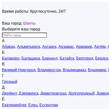
Время работы:
Круглосуточно, 24/7
Ваш город:
Шахты
Выберите ваш город
А
Абакан
,
Альметьевск
,
Ангарск
,
Арзамас
,
Армавир
,
Артём
,
Б
Балаково
,
Балашиха
,
Барнаул
,
Батайск
,
Белгород
,
Бердск
В
Великий Новгород
,
Владивосток
,
Владикавказ
,
Владимир
,
Г
Грозный
Д
Дербент
,
Дзержинск
,
Димитровград
,
Долгопрудный
,
Домод
Е
Екатеринбург
,
Елец
,
Ессентуки