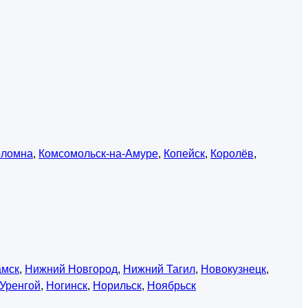
оломна
,
Комсомольск-на-Амуре
,
Копейск
,
Королёв
,
амск
,
Нижний Новгород
,
Нижний Тагил
,
Новокузнецк
,
Уренгой
,
Ногинск
,
Норильск
,
Ноябрьск