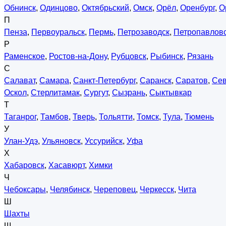
Обнинск
,
Одинцово
,
Октябрьский
,
Омск
,
Орёл
,
Оренбург
,
О
П
Пенза
,
Первоуральск
,
Пермь
,
Петрозаводск
,
Петропавловс
Р
Раменское
,
Ростов-на-Дону
,
Рубцовск
,
Рыбинск
,
Рязань
С
Салават
,
Самара
,
Санкт-Петербург
,
Саранск
,
Саратов
,
Сев
Оскол
,
Стерлитамак
,
Сургут
,
Сызрань
,
Сыктывкар
Т
Таганрог
,
Тамбов
,
Тверь
,
Тольятти
,
Томск
,
Тула
,
Тюмень
У
Улан-Удэ
,
Ульяновск
,
Уссурийск
,
Уфа
Х
Хабаровск
,
Хасавюрт
,
Химки
Ч
Чебоксары
,
Челябинск
,
Череповец
,
Черкесск
,
Чита
Ш
Шахты
Щ