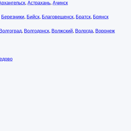
Архангельск
,
Астрахань
,
Ачинск
,
Березники
,
Бийск
,
Благовещенск
,
Братск
,
Брянск
Волгоград
,
Волгодонск
,
Волжский
,
Вологда
,
Воронеж
едово