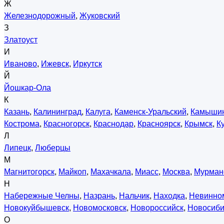
Ж
Железнодорожный
,
Жуковский
З
Златоуст
И
Иваново
,
Ижевск
,
Иркутск
Й
Йошкар-Ола
К
Казань
,
Калининград
,
Калуга
,
Каменск-Уральский
,
Камыши
Кострома
,
Красногорск
,
Краснодар
,
Красноярск
,
Крымск
,
К
Л
Липецк
,
Люберцы
М
Магнитогорск
,
Майкоп
,
Махачкала
,
Миасс
,
Москва
,
Мурман
Н
Набережные Челны
,
Назрань
,
Нальчик
,
Находка
,
Невинно
Новокуйбышевск
,
Новомосковск
,
Новороссийск
,
Новосиби
О