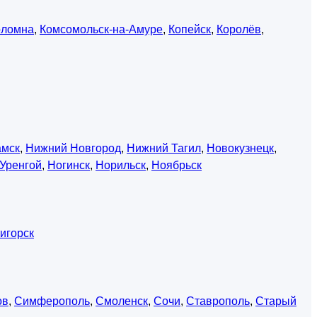
оломна
,
Комсомольск-на-Амуре
,
Копейск
,
Королёв
,
амск
,
Нижний Новгород
,
Нижний Тагил
,
Новокузнецк
,
Уренгой
,
Ногинск
,
Норильск
,
Ноябрьск
игорск
ов
,
Симферополь
,
Смоленск
,
Сочи
,
Ставрополь
,
Старый