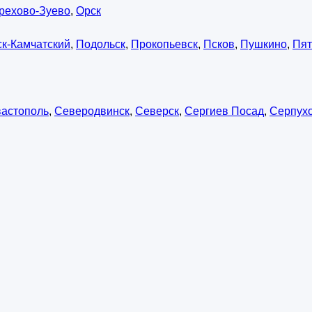
рехово-Зуево
,
Орск
к-Камчатский
,
Подольск
,
Прокопьевск
,
Псков
,
Пушкино
,
Пят
астополь
,
Северодвинск
,
Северск
,
Сергиев Посад
,
Серпух