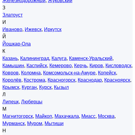
Железнодорожный
,
Жуковский
З
Златоуст
И
Иваново
,
Ижевск
,
Иркутск
Й
Йошкар-Ола
К
Казань
,
Калининград
,
Калуга
,
Каменск-Уральский
,
Камышин
,
Каспийск
,
Кемерово
,
Керчь
,
Киров
,
Кисловодск
,
Ковров
,
Коломна
,
Комсомольск-на-Амуре
,
Копейск
,
Королёв
,
Кострома
,
Красногорск
,
Краснодар
,
Красноярск
,
Крымск
,
Курган
,
Курск
,
Кызыл
Л
Липецк
,
Люберцы
М
Магнитогорск
,
Майкоп
,
Махачкала
,
Миасс
,
Москва
,
Мурманск
,
Муром
,
Мытищи
Н