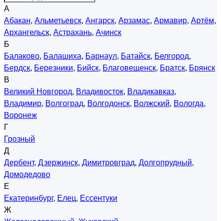
А
Абакан
,
Альметьевск
,
Ангарск
,
Арзамас
,
Армавир
,
Артём
,
Архангельск
,
Астрахань
,
Ачинск
Б
Балаково
,
Балашиха
,
Барнаул
,
Батайск
,
Белгород
,
Бердск
,
Березники
,
Бийск
,
Благовещенск
,
Братск
,
Брянск
В
Великий Новгород
,
Владивосток
,
Владикавказ
,
Владимир
,
Волгоград
,
Волгодонск
,
Волжский
,
Вологда
,
Воронеж
Г
Грозный
Д
Дербент
,
Дзержинск
,
Димитровград
,
Долгопрудный
,
Домодедово
Е
Екатеринбург
,
Елец
,
Ессентуки
Ж