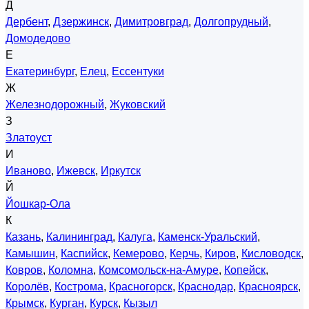
Д
Дербент
,
Дзержинск
,
Димитровград
,
Долгопрудный
,
Домодедово
Е
Екатеринбург
,
Елец
,
Ессентуки
Ж
Железнодорожный
,
Жуковский
З
Златоуст
И
Иваново
,
Ижевск
,
Иркутск
Й
Йошкар-Ола
К
Казань
,
Калининград
,
Калуга
,
Каменск-Уральский
,
Камышин
,
Каспийск
,
Кемерово
,
Керчь
,
Киров
,
Кисловодск
,
Ковров
,
Коломна
,
Комсомольск-на-Амуре
,
Копейск
,
Королёв
,
Кострома
,
Красногорск
,
Краснодар
,
Красноярск
,
Крымск
,
Курган
,
Курск
,
Кызыл