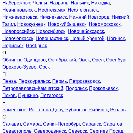
Набережные Челны
,
Назрань
,
Нальчик
,
Находка
,
Невинномысск
,
Нефтекамск
,
Нефтеюганск
,
Нижневартовск
,
Нижнекамск
,
Нижний Новгород
,
Нижний
Тагил
,
Новокузнецк
,
Новокуйбышевск
,
Новомосковск
,
Новороссийск
,
Новосибирск
,
Новочебоксарск
,
Новочеркасск
,
Новошахтинск
,
Новый Уренгой
,
Ногинск
,
Норильск
,
Ноябрьск
О
Обнинск
,
Одинцово
,
Октябрьский
,
Омск
,
Орёл
,
Оренбург
,
Орехово-Зуево
,
Орск
П
Пенза
,
Первоуральск
,
Пермь
,
Петрозаводск
,
Петропавловск-Камчатский
,
Подольск
,
Прокопьевск
,
Псков
,
Пушкино
,
Пятигорск
Р
Раменское
,
Ростов-на-Дону
,
Рубцовск
,
Рыбинск
,
Рязань
С
Салават
,
Самара
,
Санкт-Петербург
,
Саранск
,
Саратов
,
Севастополь
,
Северодвинск
,
Северск
,
Сергиев Посад
,