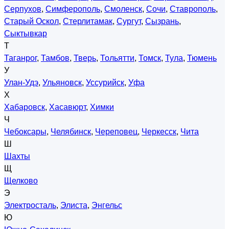
Серпухов
,
Симферополь
,
Смоленск
,
Сочи
,
Ставрополь
,
Старый Оскол
,
Стерлитамак
,
Сургут
,
Сызрань
,
Сыктывкар
Т
Таганрог
,
Тамбов
,
Тверь
,
Тольятти
,
Томск
,
Тула
,
Тюмень
У
Улан-Удэ
,
Ульяновск
,
Уссурийск
,
Уфа
Х
Хабаровск
,
Хасавюрт
,
Химки
Ч
Чебоксары
,
Челябинск
,
Череповец
,
Черкесск
,
Чита
Ш
Шахты
Щ
Щелково
Э
Электросталь
,
Элиста
,
Энгельс
Ю