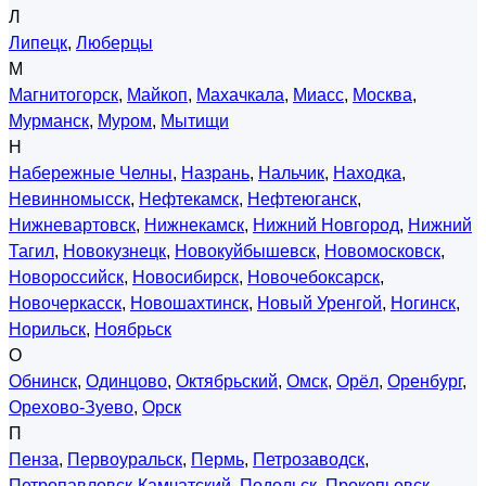
Л
Липецк
,
Люберцы
М
Магнитогорск
,
Майкоп
,
Махачкала
,
Миасс
,
Москва
,
Мурманск
,
Муром
,
Мытищи
Н
Набережные Челны
,
Назрань
,
Нальчик
,
Находка
,
Невинномысск
,
Нефтекамск
,
Нефтеюганск
,
Нижневартовск
,
Нижнекамск
,
Нижний Новгород
,
Нижний
Тагил
,
Новокузнецк
,
Новокуйбышевск
,
Новомосковск
,
Новороссийск
,
Новосибирск
,
Новочебоксарск
,
Новочеркасск
,
Новошахтинск
,
Новый Уренгой
,
Ногинск
,
Норильск
,
Ноябрьск
О
Обнинск
,
Одинцово
,
Октябрьский
,
Омск
,
Орёл
,
Оренбург
,
Орехово-Зуево
,
Орск
П
Пенза
,
Первоуральск
,
Пермь
,
Петрозаводск
,
Петропавловск-Камчатский
,
Подольск
,
Прокопьевск
,