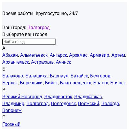
Время работы:
Круглосуточно, 24/7
Ваш город:
Волгоград
Выберите ваш город
А
Абакан
,
Альметьевск
,
Ангарск
,
Арзамас
,
Армавир
,
Артём
,
Архангельск
,
Астрахань
,
Ачинск
Б
Балаково
,
Балашиха
,
Барнаул
,
Батайск
,
Белгород
,
Бердск
,
Березники
,
Бийск
,
Благовещенск
,
Братск
,
Брянск
В
Великий Новгород
,
Владивосток
,
Владикавказ
,
Владимир
,
Волгоград
,
Волгодонск
,
Волжский
,
Вологда
,
Воронеж
Г
Грозный