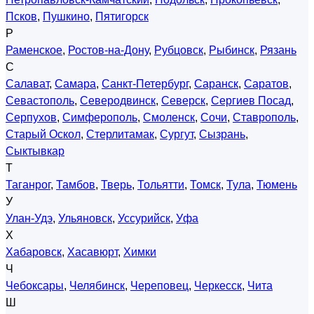
Псков
,
Пушкино
,
Пятигорск
Р
Раменское
,
Ростов-на-Дону
,
Рубцовск
,
Рыбинск
,
Рязань
С
Салават
,
Самара
,
Санкт-Петербург
,
Саранск
,
Саратов
,
Севастополь
,
Северодвинск
,
Северск
,
Сергиев Посад
,
Серпухов
,
Симферополь
,
Смоленск
,
Сочи
,
Ставрополь
,
Старый Оскол
,
Стерлитамак
,
Сургут
,
Сызрань
,
Сыктывкар
Т
Таганрог
,
Тамбов
,
Тверь
,
Тольятти
,
Томск
,
Тула
,
Тюмень
У
Улан-Удэ
,
Ульяновск
,
Уссурийск
,
Уфа
Х
Хабаровск
,
Хасавюрт
,
Химки
Ч
Чебоксары
,
Челябинск
,
Череповец
,
Черкесск
,
Чита
Ш