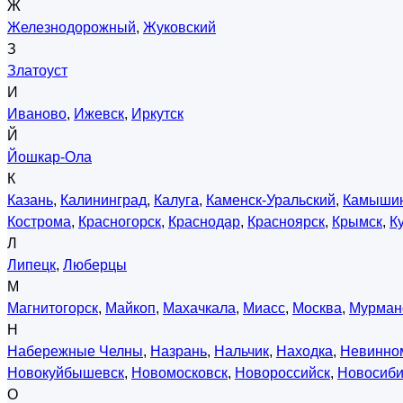
Ж
Железнодорожный
,
Жуковский
З
Златоуст
И
Иваново
,
Ижевск
,
Иркутск
Й
Йошкар-Ола
К
Казань
,
Калининград
,
Калуга
,
Каменск-Уральский
,
Камыши
Кострома
,
Красногорск
,
Краснодар
,
Красноярск
,
Крымск
,
К
Л
Липецк
,
Люберцы
М
Магнитогорск
,
Майкоп
,
Махачкала
,
Миасс
,
Москва
,
Мурман
Н
Набережные Челны
,
Назрань
,
Нальчик
,
Находка
,
Невинно
Новокуйбышевск
,
Новомосковск
,
Новороссийск
,
Новосиби
О