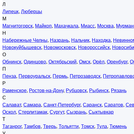
Л
Липецк
,
Люберцы
М
Магнитогорск
,
Майкоп
,
Махачкала
,
Миасс
,
Москва
,
Мурман
Н
Набережные Челны
,
Назрань
,
Нальчик
,
Находка
,
Невинно
Новокуйбышевск
,
Новомосковск
,
Новороссийск
,
Новосиби
О
Обнинск
,
Одинцово
,
Октябрьский
,
Омск
,
Орёл
,
Оренбург
,
О
П
Пенза
,
Первоуральск
,
Пермь
,
Петрозаводск
,
Петропавловс
Р
Раменское
,
Ростов-на-Дону
,
Рубцовск
,
Рыбинск
,
Рязань
С
Салават
,
Самара
,
Санкт-Петербург
,
Саранск
,
Саратов
,
Сев
Оскол
,
Стерлитамак
,
Сургут
,
Сызрань
,
Сыктывкар
Т
Таганрог
,
Тамбов
,
Тверь
,
Тольятти
,
Томск
,
Тула
,
Тюмень
У