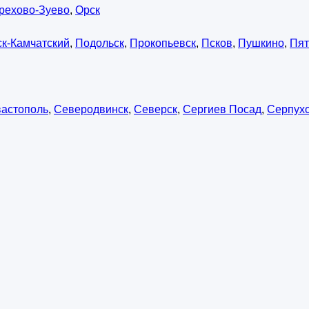
рехово-Зуево
,
Орск
к-Камчатский
,
Подольск
,
Прокопьевск
,
Псков
,
Пушкино
,
Пят
астополь
,
Северодвинск
,
Северск
,
Сергиев Посад
,
Серпух