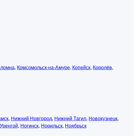
оломна
,
Комсомольск-на-Амуре
,
Копейск
,
Королёв
,
амск
,
Нижний Новгород
,
Нижний Тагил
,
Новокузнецк
,
Уренгой
,
Ногинск
,
Норильск
,
Ноябрьск