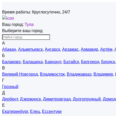
Время работы:
Круглосуточно, 24/7
Ваш город:
Тула
Выберите ваш город
А
Абакан
,
Альметьевск
,
Ангарск
,
Арзамас
,
Армавир
,
Артём
,
Б
Балаково
,
Балашиха
,
Барнаул
,
Батайск
,
Белгород
,
Бердск
В
Великий Новгород
,
Владивосток
,
Владикавказ
,
Владимир
,
Г
Грозный
Д
Дербент
,
Дзержинск
,
Димитровград
,
Долгопрудный
,
Домод
Е
Екатеринбург
,
Елец
,
Ессентуки