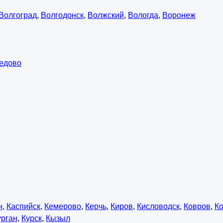
Волгоград
,
Волгодонск
,
Волжский
,
Вологда
,
Воронеж
едово
н
,
Каспийск
,
Кемерово
,
Керчь
,
Киров
,
Кисловодск
,
Ковров
,
К
урган
,
Курск
,
Кызыл