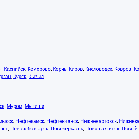
н
,
Каспийск
,
Кемерово
,
Керчь
,
Киров
,
Кисловодск
,
Ковров
,
К
урган
,
Курск
,
Кызыл
ск
,
Муром
,
Мытищи
мысск
,
Нефтекамск
,
Нефтеюганск
,
Нижневартовск
,
Нижнек
рск
,
Новочебоксарск
,
Новочеркасск
,
Новошахтинск
,
Новый 