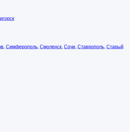
игорск
ов
,
Симферополь
,
Смоленск
,
Сочи
,
Ставрополь
,
Старый