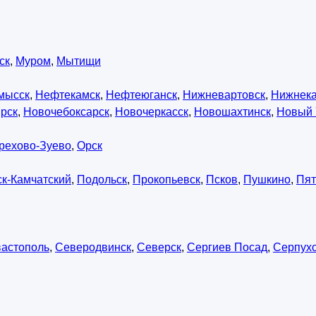
ск
,
Муром
,
Мытищи
мысск
,
Нефтекамск
,
Нефтеюганск
,
Нижневартовск
,
Нижнек
рск
,
Новочебоксарск
,
Новочеркасск
,
Новошахтинск
,
Новый 
рехово-Зуево
,
Орск
к-Камчатский
,
Подольск
,
Прокопьевск
,
Псков
,
Пушкино
,
Пят
астополь
,
Северодвинск
,
Северск
,
Сергиев Посад
,
Серпух