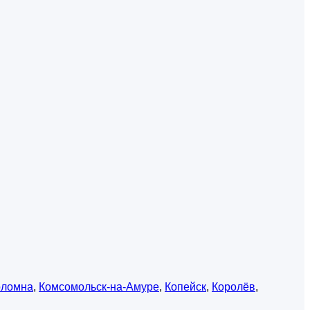
оломна
,
Комсомольск-на-Амуре
,
Копейск
,
Королёв
,