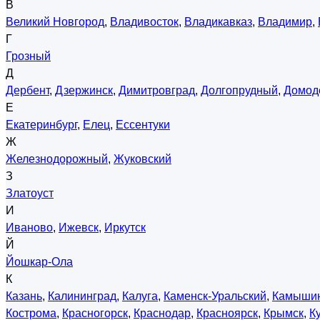
В
Великий Новгород
,
Владивосток
,
Владикавказ
,
Владимир
,
Г
Грозный
Д
Дербент
,
Дзержинск
,
Димитровград
,
Долгопрудный
,
Домод
Е
Екатеринбург
,
Елец
,
Ессентуки
Ж
Железнодорожный
,
Жуковский
З
Златоуст
И
Иваново
,
Ижевск
,
Иркутск
Й
Йошкар-Ола
К
Казань
,
Калининград
,
Калуга
,
Каменск-Уральский
,
Камыши
Кострома
,
Красногорск
,
Краснодар
,
Красноярск
,
Крымск
,
К