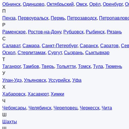
Обнинск
,
Одинцово
,
Октябрьский
,
Омск
,
Орёл
,
Оренбург
,
О
П
Пенза
,
Первоуральск
,
Пермь
,
Петрозаводск
,
Петропавловс
Р
Раменское
,
Ростов-на-Дону
,
Рубцовск
,
Рыбинск
,
Рязань
С
Салават
,
Самара
,
Санкт-Петербург
,
Саранск
,
Саратов
,
Сев
Оскол
,
Стерлитамак
,
Сургут
,
Сызрань
,
Сыктывкар
Т
Таганрог
,
Тамбов
,
Тверь
,
Тольятти
,
Томск
,
Тула
,
Тюмень
У
Улан-Удэ
,
Ульяновск
,
Уссурийск
,
Уфа
Х
Хабаровск
,
Хасавюрт
,
Химки
Ч
Чебоксары
,
Челябинск
,
Череповец
,
Черкесск
,
Чита
Ш
Шахты
Щ