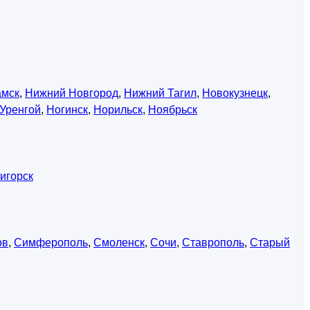
амск
,
Нижний Новгород
,
Нижний Тагил
,
Новокузнецк
,
Уренгой
,
Ногинск
,
Норильск
,
Ноябрьск
игорск
ов
,
Симферополь
,
Смоленск
,
Сочи
,
Ставрополь
,
Старый