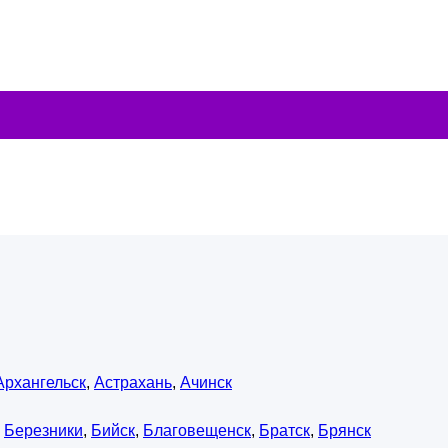
Архангельск
,
Астрахань
,
Ачинск
,
Березники
,
Бийск
,
Благовещенск
,
Братск
,
Брянск