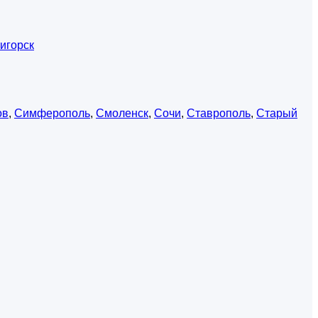
игорск
ов
,
Симферополь
,
Смоленск
,
Сочи
,
Ставрополь
,
Старый