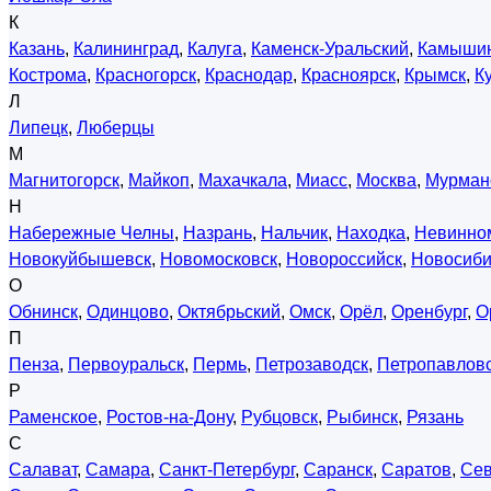
К
Казань
,
Калининград
,
Калуга
,
Каменск-Уральский
,
Камыши
Кострома
,
Красногорск
,
Краснодар
,
Красноярск
,
Крымск
,
К
Л
Липецк
,
Люберцы
М
Магнитогорск
,
Майкоп
,
Махачкала
,
Миасс
,
Москва
,
Мурман
Н
Набережные Челны
,
Назрань
,
Нальчик
,
Находка
,
Невинно
Новокуйбышевск
,
Новомосковск
,
Новороссийск
,
Новосиби
О
Обнинск
,
Одинцово
,
Октябрьский
,
Омск
,
Орёл
,
Оренбург
,
О
П
Пенза
,
Первоуральск
,
Пермь
,
Петрозаводск
,
Петропавловс
Р
Раменское
,
Ростов-на-Дону
,
Рубцовск
,
Рыбинск
,
Рязань
С
Салават
,
Самара
,
Санкт-Петербург
,
Саранск
,
Саратов
,
Сев