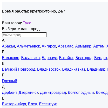
Время работы:
Круглосуточно, 24/7
Ваш город:
Тула
Выберите ваш город
А
Абакан
,
Альметьевск
,
Ангарск
,
Арзамас
,
Армавир
,
Артём
,
Б
Балаково
,
Балашиха
,
Барнаул
,
Батайск
,
Белгород
,
Бердск
В
Великий Новгород
,
Владивосток
,
Владикавказ
,
Владимир
,
Г
Грозный
Д
Дербент
,
Дзержинск
,
Димитровград
,
Долгопрудный
,
Домод
Е
Екатеринбург
,
Елец
,
Ессентуки