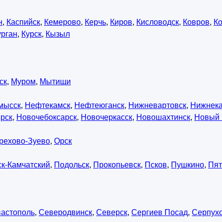
н
,
Каспийск
,
Кемерово
,
Керчь
,
Киров
,
Кисловодск
,
Ковров
,
К
урган
,
Курск
,
Кызыл
ск
,
Муром
,
Мытищи
мысск
,
Нефтекамск
,
Нефтеюганск
,
Нижневартовск
,
Нижнек
рск
,
Новочебоксарск
,
Новочеркасск
,
Новошахтинск
,
Новый 
рехово-Зуево
,
Орск
к-Камчатский
,
Подольск
,
Прокопьевск
,
Псков
,
Пушкино
,
Пят
астополь
,
Северодвинск
,
Северск
,
Сергиев Посад
,
Серпух