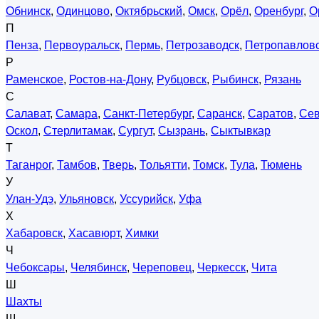
Обнинск
,
Одинцово
,
Октябрьский
,
Омск
,
Орёл
,
Оренбург
,
О
П
Пенза
,
Первоуральск
,
Пермь
,
Петрозаводск
,
Петропавловс
Р
Раменское
,
Ростов-на-Дону
,
Рубцовск
,
Рыбинск
,
Рязань
С
Салават
,
Самара
,
Санкт-Петербург
,
Саранск
,
Саратов
,
Сев
Оскол
,
Стерлитамак
,
Сургут
,
Сызрань
,
Сыктывкар
Т
Таганрог
,
Тамбов
,
Тверь
,
Тольятти
,
Томск
,
Тула
,
Тюмень
У
Улан-Удэ
,
Ульяновск
,
Уссурийск
,
Уфа
Х
Хабаровск
,
Хасавюрт
,
Химки
Ч
Чебоксары
,
Челябинск
,
Череповец
,
Черкесск
,
Чита
Ш
Шахты
Щ