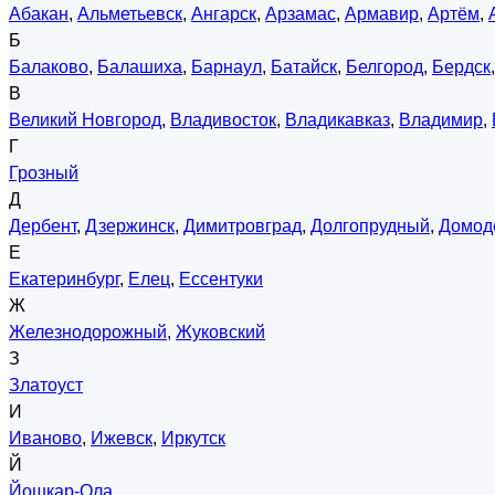
Абакан
,
Альметьевск
,
Ангарск
,
Арзамас
,
Армавир
,
Артём
,
Б
Балаково
,
Балашиха
,
Барнаул
,
Батайск
,
Белгород
,
Бердск
В
Великий Новгород
,
Владивосток
,
Владикавказ
,
Владимир
,
Г
Грозный
Д
Дербент
,
Дзержинск
,
Димитровград
,
Долгопрудный
,
Домод
Е
Екатеринбург
,
Елец
,
Ессентуки
Ж
Железнодорожный
,
Жуковский
З
Златоуст
И
Иваново
,
Ижевск
,
Иркутск
Й
Йошкар-Ола