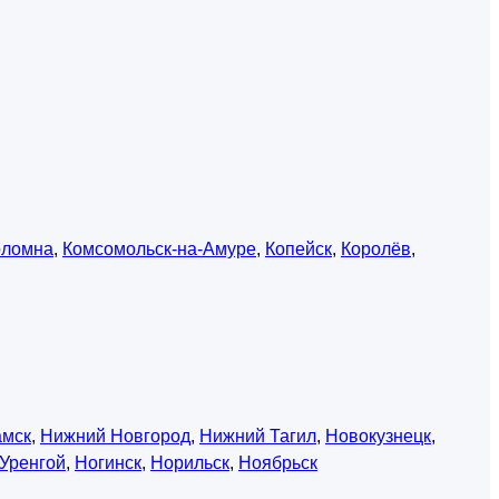
оломна
,
Комсомольск-на-Амуре
,
Копейск
,
Королёв
,
амск
,
Нижний Новгород
,
Нижний Тагил
,
Новокузнецк
,
Уренгой
,
Ногинск
,
Норильск
,
Ноябрьск