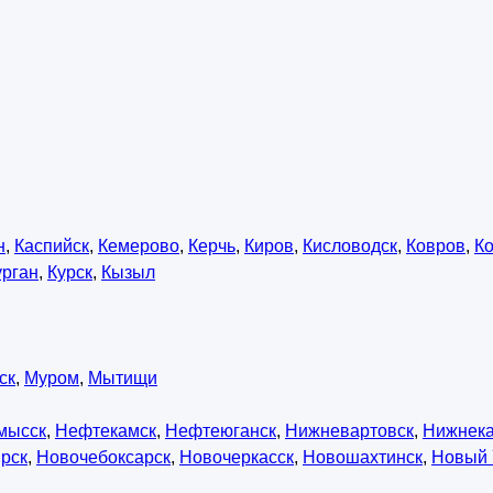
н
,
Каспийск
,
Кемерово
,
Керчь
,
Киров
,
Кисловодск
,
Ковров
,
К
урган
,
Курск
,
Кызыл
ск
,
Муром
,
Мытищи
мысск
,
Нефтекамск
,
Нефтеюганск
,
Нижневартовск
,
Нижнек
рск
,
Новочебоксарск
,
Новочеркасск
,
Новошахтинск
,
Новый 