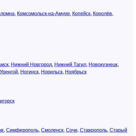
оломна
,
Комсомольск-на-Амуре
,
Копейск
,
Королёв
,
амск
,
Нижний Новгород
,
Нижний Тагил
,
Новокузнецк
,
Уренгой
,
Ногинск
,
Норильск
,
Ноябрьск
игорск
ов
,
Симферополь
,
Смоленск
,
Сочи
,
Ставрополь
,
Старый