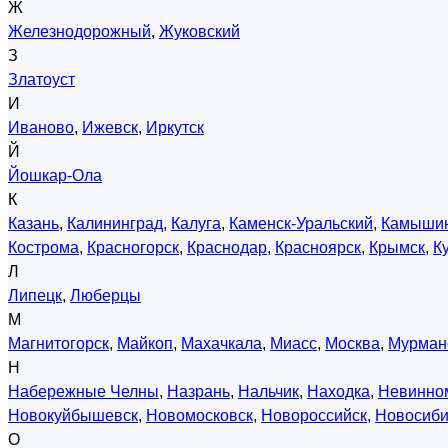
Ж
Железнодорожный
,
Жуковский
З
Златоуст
И
Иваново
,
Ижевск
,
Иркутск
Й
Йошкар-Ола
К
Казань
,
Калининград
,
Калуга
,
Каменск-Уральский
,
Камыши
Кострома
,
Красногорск
,
Краснодар
,
Красноярск
,
Крымск
,
К
Л
Липецк
,
Люберцы
М
Магнитогорск
,
Майкоп
,
Махачкала
,
Миасс
,
Москва
,
Мурман
Н
Набережные Челны
,
Назрань
,
Нальчик
,
Находка
,
Невинно
Новокуйбышевск
,
Новомосковск
,
Новороссийск
,
Новосиби
О