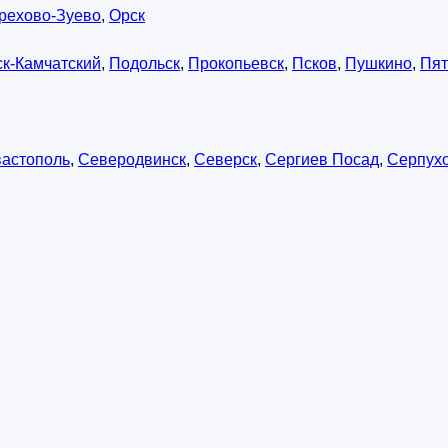
рехово-Зуево
,
Орск
к-Камчатский
,
Подольск
,
Прокопьевск
,
Псков
,
Пушкино
,
Пят
астополь
,
Северодвинск
,
Северск
,
Сергиев Посад
,
Серпух