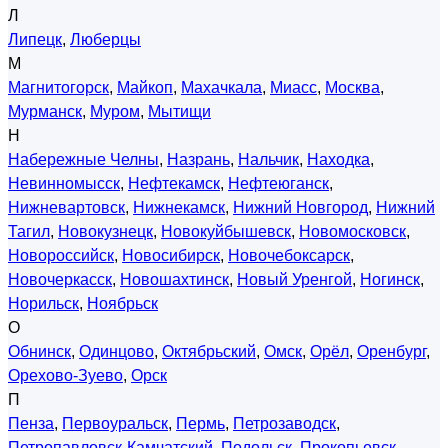
Л
Липецк
,
Люберцы
М
Магнитогорск
,
Майкоп
,
Махачкала
,
Миасс
,
Москва
,
Мурманск
,
Муром
,
Мытищи
Н
Набережные Челны
,
Назрань
,
Нальчик
,
Находка
,
Невинномысск
,
Нефтекамск
,
Нефтеюганск
,
Нижневартовск
,
Нижнекамск
,
Нижний Новгород
,
Нижний
Тагил
,
Новокузнецк
,
Новокуйбышевск
,
Новомосковск
,
Новороссийск
,
Новосибирск
,
Новочебоксарск
,
Новочеркасск
,
Новошахтинск
,
Новый Уренгой
,
Ногинск
,
Норильск
,
Ноябрьск
О
Обнинск
,
Одинцово
,
Октябрьский
,
Омск
,
Орёл
,
Оренбург
,
Орехово-Зуево
,
Орск
П
Пенза
,
Первоуральск
,
Пермь
,
Петрозаводск
,
Петропавловск-Камчатский
,
Подольск
,
Прокопьевск
,