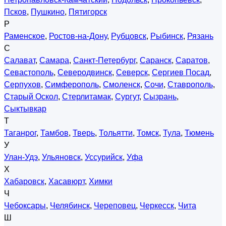
Псков
,
Пушкино
,
Пятигорск
Р
Раменское
,
Ростов-на-Дону
,
Рубцовск
,
Рыбинск
,
Рязань
С
Салават
,
Самара
,
Санкт-Петербург
,
Саранск
,
Саратов
,
Севастополь
,
Северодвинск
,
Северск
,
Сергиев Посад
,
Серпухов
,
Симферополь
,
Смоленск
,
Сочи
,
Ставрополь
,
Старый Оскол
,
Стерлитамак
,
Сургут
,
Сызрань
,
Сыктывкар
Т
Таганрог
,
Тамбов
,
Тверь
,
Тольятти
,
Томск
,
Тула
,
Тюмень
У
Улан-Удэ
,
Ульяновск
,
Уссурийск
,
Уфа
Х
Хабаровск
,
Хасавюрт
,
Химки
Ч
Чебоксары
,
Челябинск
,
Череповец
,
Черкесск
,
Чита
Ш