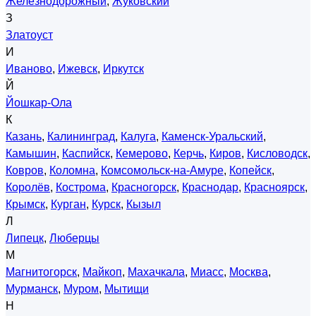
Железнодорожный
,
Жуковский
З
Златоуст
И
Иваново
,
Ижевск
,
Иркутск
Й
Йошкар-Ола
К
Казань
,
Калининград
,
Калуга
,
Каменск-Уральский
,
Камышин
,
Каспийск
,
Кемерово
,
Керчь
,
Киров
,
Кисловодск
,
Ковров
,
Коломна
,
Комсомольск-на-Амуре
,
Копейск
,
Королёв
,
Кострома
,
Красногорск
,
Краснодар
,
Красноярск
,
Крымск
,
Курган
,
Курск
,
Кызыл
Л
Липецк
,
Люберцы
М
Магнитогорск
,
Майкоп
,
Махачкала
,
Миасс
,
Москва
,
Мурманск
,
Муром
,
Мытищи
Н