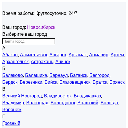
Время работы:
Круглосуточно, 24/7
Ваш город:
Новосибирск
Выберите ваш город
А
Абакан
,
Альметьевск
,
Ангарск
,
Арзамас
,
Армавир
,
Артём
,
Архангельск
,
Астрахань
,
Ачинск
Б
Балаково
,
Балашиха
,
Барнаул
,
Батайск
,
Белгород
,
Бердск
,
Березники
,
Бийск
,
Благовещенск
,
Братск
,
Брянск
В
Великий Новгород
,
Владивосток
,
Владикавказ
,
Владимир
,
Волгоград
,
Волгодонск
,
Волжский
,
Вологда
,
Воронеж
Г
Грозный