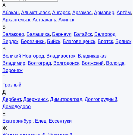
А
Абакан
,
Альметьевск
,
Ангарск
,
Арзамас
,
Армавир
,
Артём
,
Архангельск
,
Астрахань
,
Ачинск
Б
Балаково
,
Балашиха
,
Барнаул
,
Батайск
,
Белгород
,
Бердск
,
Березники
,
Бийск
,
Благовещенск
,
Братск
,
Брянск
В
Великий Новгород
,
Владивосток
,
Владикавказ
,
Владимир
,
Волгоград
,
Волгодонск
,
Волжский
,
Вологда
,
Воронеж
Г
Грозный
Д
Дербент
,
Дзержинск
,
Димитровград
,
Долгопрудный
,
Домодедово
Е
Екатеринбург
,
Елец
,
Ессентуки
Ж