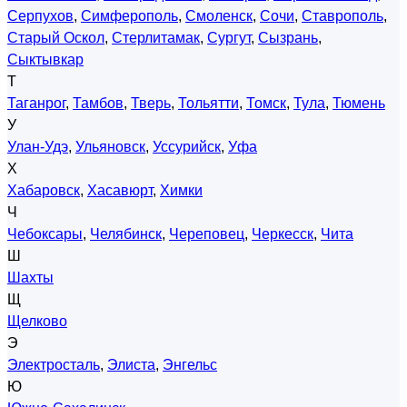
Серпухов
,
Симферополь
,
Смоленск
,
Сочи
,
Ставрополь
,
Старый Оскол
,
Стерлитамак
,
Сургут
,
Сызрань
,
Сыктывкар
Т
Таганрог
,
Тамбов
,
Тверь
,
Тольятти
,
Томск
,
Тула
,
Тюмень
У
Улан-Удэ
,
Ульяновск
,
Уссурийск
,
Уфа
Х
Хабаровск
,
Хасавюрт
,
Химки
Ч
Чебоксары
,
Челябинск
,
Череповец
,
Черкесск
,
Чита
Ш
Шахты
Щ
Щелково
Э
Электросталь
,
Элиста
,
Энгельс
Ю