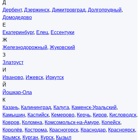
Д
Дербент
,
Дзержинск
,
Димитровград
,
Долгопрудный
,
Домодедово
Е
Екатеринбург
,
Елец
,
Ессентуки
Ж
Железнодорожный
,
Жуковский
З
Златоуст
И
Иваново
,
Ижевск
,
Иркутск
Й
Йошкар-Ола
К
Казань
,
Калининград
,
Калуга
,
Каменск-Уральский
,
Камышин
,
Каспийск
,
Кемерово
,
Керчь
,
Киров
,
Кисловодск
,
Ковров
,
Коломна
,
Комсомольск-на-Амуре
,
Копейск
,
Королёв
,
Кострома
,
Красногорск
,
Краснодар
,
Красноярск
,
Крымск
,
Курган
,
Курск
,
Кызыл