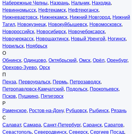
Набережные Челны
,
Назрань
,
Нальчик
,
Находка
,
Невинномысск
,
Нефтекамск
,
Нефтеюганск
,
Нижневартовск
,
Нижнекамск
,
Нижний Новгород
,
Нижний
Тагил
,
Новокузнецк
,
Новокуйбышевск
,
Новомосковск
,
Новороссийск
,
Новосибирск
,
Новочебоксарск
,
Новочеркасск
,
Новошахтинск
,
Новый Уренгой
,
Ногинск
,
Норильск
,
Ноябрьск
О
Обнинск
,
Одинцово
,
Октябрьский
,
Омск
,
Орёл
,
Оренбург
,
Орехово-Зуево
,
Орск
П
Пенза
,
Первоуральск
,
Пермь
,
Петрозаводск
,
Петропавловск-Камчатский
,
Подольск
,
Прокопьевск
,
Псков
,
Пушкино
,
Пятигорск
Р
Раменское
,
Ростов-на-Дону
,
Рубцовск
,
Рыбинск
,
Рязань
С
Салават
,
Самара
,
Санкт-Петербург
,
Саранск
,
Саратов
,
Севастополь
,
Северодвинск
,
Северск
,
Сергиев Посад
,