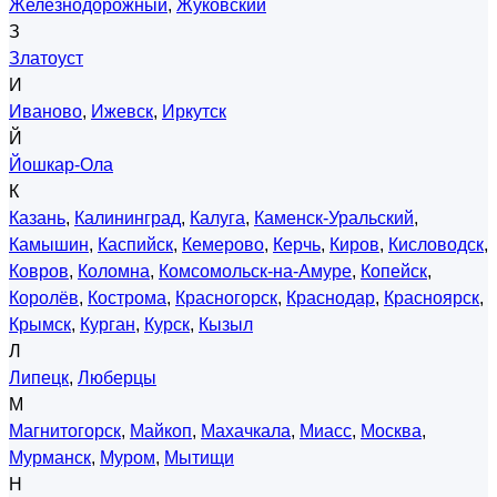
Железнодорожный
,
Жуковский
З
Златоуст
И
Иваново
,
Ижевск
,
Иркутск
Й
Йошкар-Ола
К
Казань
,
Калининград
,
Калуга
,
Каменск-Уральский
,
Камышин
,
Каспийск
,
Кемерово
,
Керчь
,
Киров
,
Кисловодск
,
Ковров
,
Коломна
,
Комсомольск-на-Амуре
,
Копейск
,
Королёв
,
Кострома
,
Красногорск
,
Краснодар
,
Красноярск
,
Крымск
,
Курган
,
Курск
,
Кызыл
Л
Липецк
,
Люберцы
М
Магнитогорск
,
Майкоп
,
Махачкала
,
Миасс
,
Москва
,
Мурманск
,
Муром
,
Мытищи
Н