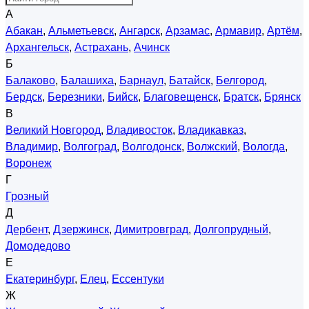
А
Абакан
,
Альметьевск
,
Ангарск
,
Арзамас
,
Армавир
,
Артём
,
Архангельск
,
Астрахань
,
Ачинск
Б
Балаково
,
Балашиха
,
Барнаул
,
Батайск
,
Белгород
,
Бердск
,
Березники
,
Бийск
,
Благовещенск
,
Братск
,
Брянск
В
Великий Новгород
,
Владивосток
,
Владикавказ
,
Владимир
,
Волгоград
,
Волгодонск
,
Волжский
,
Вологда
,
Воронеж
Г
Грозный
Д
Дербент
,
Дзержинск
,
Димитровград
,
Долгопрудный
,
Домодедово
Е
Екатеринбург
,
Елец
,
Ессентуки
Ж