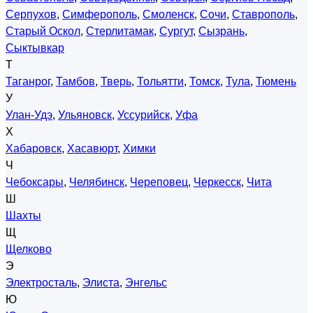
Серпухов
,
Симферополь
,
Смоленск
,
Сочи
,
Ставрополь
,
Старый Оскол
,
Стерлитамак
,
Сургут
,
Сызрань
,
Сыктывкар
Т
Таганрог
,
Тамбов
,
Тверь
,
Тольятти
,
Томск
,
Тула
,
Тюмень
У
Улан-Удэ
,
Ульяновск
,
Уссурийск
,
Уфа
Х
Хабаровск
,
Хасавюрт
,
Химки
Ч
Чебоксары
,
Челябинск
,
Череповец
,
Черкесск
,
Чита
Ш
Шахты
Щ
Щелково
Э
Электросталь
,
Элиста
,
Энгельс
Ю