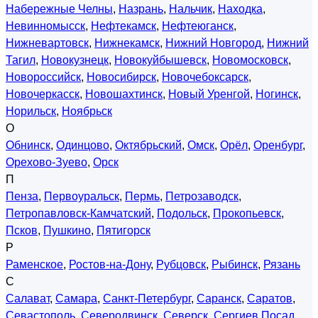
Набережные Челны
,
Назрань
,
Нальчик
,
Находка
,
Невинномысск
,
Нефтекамск
,
Нефтеюганск
,
Нижневартовск
,
Нижнекамск
,
Нижний Новгород
,
Нижний
Тагил
,
Новокузнецк
,
Новокуйбышевск
,
Новомосковск
,
Новороссийск
,
Новосибирск
,
Новочебоксарск
,
Новочеркасск
,
Новошахтинск
,
Новый Уренгой
,
Ногинск
,
Норильск
,
Ноябрьск
О
Обнинск
,
Одинцово
,
Октябрьский
,
Омск
,
Орёл
,
Оренбург
,
Орехово-Зуево
,
Орск
П
Пенза
,
Первоуральск
,
Пермь
,
Петрозаводск
,
Петропавловск-Камчатский
,
Подольск
,
Прокопьевск
,
Псков
,
Пушкино
,
Пятигорск
Р
Раменское
,
Ростов-на-Дону
,
Рубцовск
,
Рыбинск
,
Рязань
С
Салават
,
Самара
,
Санкт-Петербург
,
Саранск
,
Саратов
,
Севастополь
,
Северодвинск
,
Северск
,
Сергиев Посад
,