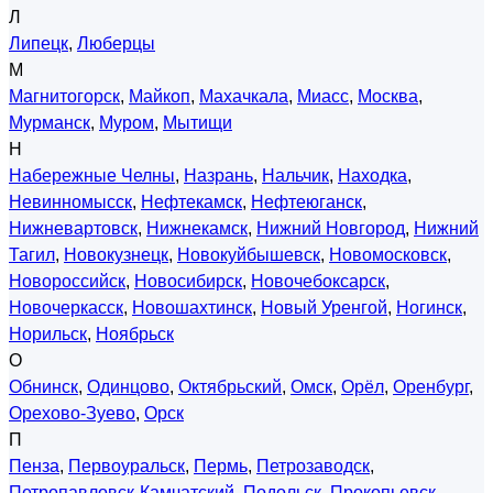
Л
Липецк
,
Люберцы
М
Магнитогорск
,
Майкоп
,
Махачкала
,
Миасс
,
Москва
,
Мурманск
,
Муром
,
Мытищи
Н
Набережные Челны
,
Назрань
,
Нальчик
,
Находка
,
Невинномысск
,
Нефтекамск
,
Нефтеюганск
,
Нижневартовск
,
Нижнекамск
,
Нижний Новгород
,
Нижний
Тагил
,
Новокузнецк
,
Новокуйбышевск
,
Новомосковск
,
Новороссийск
,
Новосибирск
,
Новочебоксарск
,
Новочеркасск
,
Новошахтинск
,
Новый Уренгой
,
Ногинск
,
Норильск
,
Ноябрьск
О
Обнинск
,
Одинцово
,
Октябрьский
,
Омск
,
Орёл
,
Оренбург
,
Орехово-Зуево
,
Орск
П
Пенза
,
Первоуральск
,
Пермь
,
Петрозаводск
,
Петропавловск-Камчатский
,
Подольск
,
Прокопьевск
,