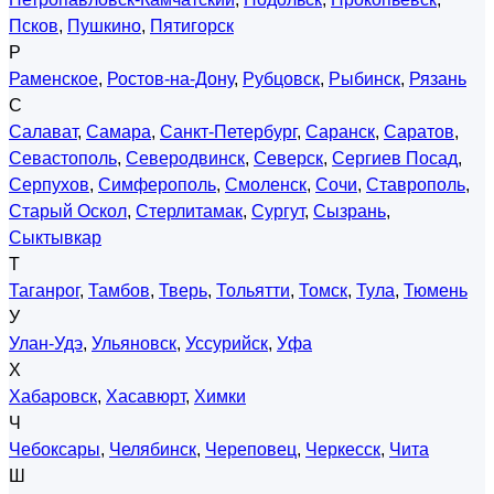
Псков
,
Пушкино
,
Пятигорск
Р
Раменское
,
Ростов-на-Дону
,
Рубцовск
,
Рыбинск
,
Рязань
С
Салават
,
Самара
,
Санкт-Петербург
,
Саранск
,
Саратов
,
Севастополь
,
Северодвинск
,
Северск
,
Сергиев Посад
,
Серпухов
,
Симферополь
,
Смоленск
,
Сочи
,
Ставрополь
,
Старый Оскол
,
Стерлитамак
,
Сургут
,
Сызрань
,
Сыктывкар
Т
Таганрог
,
Тамбов
,
Тверь
,
Тольятти
,
Томск
,
Тула
,
Тюмень
У
Улан-Удэ
,
Ульяновск
,
Уссурийск
,
Уфа
Х
Хабаровск
,
Хасавюрт
,
Химки
Ч
Чебоксары
,
Челябинск
,
Череповец
,
Черкесск
,
Чита
Ш