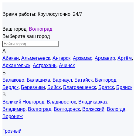
Время работы:
Круглосуточно, 24/7
Ваш город:
Волгоград
Выберите ваш город
А
Абакан
,
Альметьевск
,
Ангарск
,
Арзамас
,
Армавир
,
Артём
,
Архангельск
,
Астрахань
,
Ачинск
Б
Балаково
,
Балашиха
,
Барнаул
,
Батайск
,
Белгород
,
Бердск
,
Березники
,
Бийск
,
Благовещенск
,
Братск
,
Брянск
В
Великий Новгород
,
Владивосток
,
Владикавказ
,
Владимир
,
Волгоград
,
Волгодонск
,
Волжский
,
Вологда
,
Воронеж
Г
Грозный