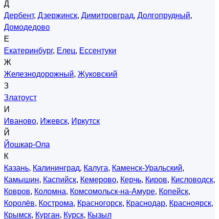
Д
Дербент
,
Дзержинск
,
Димитровград
,
Долгопрудный
,
Домодедово
Е
Екатеринбург
,
Елец
,
Ессентуки
Ж
Железнодорожный
,
Жуковский
З
Златоуст
И
Иваново
,
Ижевск
,
Иркутск
Й
Йошкар-Ола
К
Казань
,
Калининград
,
Калуга
,
Каменск-Уральский
,
Камышин
,
Каспийск
,
Кемерово
,
Керчь
,
Киров
,
Кисловодск
,
Ковров
,
Коломна
,
Комсомольск-на-Амуре
,
Копейск
,
Королёв
,
Кострома
,
Красногорск
,
Краснодар
,
Красноярск
,
Крымск
,
Курган
,
Курск
,
Кызыл