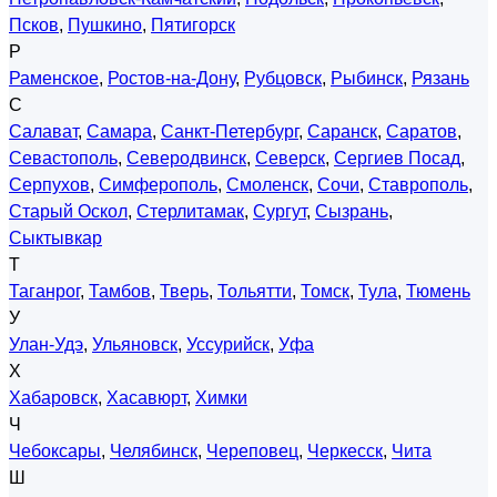
Псков
,
Пушкино
,
Пятигорск
Р
Раменское
,
Ростов-на-Дону
,
Рубцовск
,
Рыбинск
,
Рязань
С
Салават
,
Самара
,
Санкт-Петербург
,
Саранск
,
Саратов
,
Севастополь
,
Северодвинск
,
Северск
,
Сергиев Посад
,
Серпухов
,
Симферополь
,
Смоленск
,
Сочи
,
Ставрополь
,
Старый Оскол
,
Стерлитамак
,
Сургут
,
Сызрань
,
Сыктывкар
Т
Таганрог
,
Тамбов
,
Тверь
,
Тольятти
,
Томск
,
Тула
,
Тюмень
У
Улан-Удэ
,
Ульяновск
,
Уссурийск
,
Уфа
Х
Хабаровск
,
Хасавюрт
,
Химки
Ч
Чебоксары
,
Челябинск
,
Череповец
,
Черкесск
,
Чита
Ш