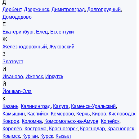
Д
Дербент
,
Дзержинск
,
Димитровград
,
Долгопрудный
,
Домодедово
Е
Екатеринбург
,
Елец
,
Ессентуки
Ж
Железнодорожный
,
Жуковский
З
Златоуст
И
Иваново
,
Ижевск
,
Иркутск
Й
Йошкар-Ола
К
Казань
,
Калининград
,
Калуга
,
Каменск-Уральский
,
Камышин
,
Каспийск
,
Кемерово
,
Керчь
,
Киров
,
Кисловодск
,
Ковров
,
Коломна
,
Комсомольск-на-Амуре
,
Копейск
,
Королёв
,
Кострома
,
Красногорск
,
Краснодар
,
Красноярск
,
Крымск
,
Курган
,
Курск
,
Кызыл