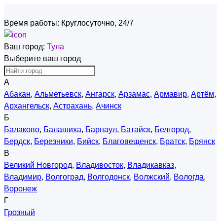
Время работы:
Круглосуточно, 24/7
Ваш город:
Тула
Выберите ваш город
А
Абакан
,
Альметьевск
,
Ангарск
,
Арзамас
,
Армавир
,
Артём
,
Архангельск
,
Астрахань
,
Ачинск
Б
Балаково
,
Балашиха
,
Барнаул
,
Батайск
,
Белгород
,
Бердск
,
Березники
,
Бийск
,
Благовещенск
,
Братск
,
Брянск
В
Великий Новгород
,
Владивосток
,
Владикавказ
,
Владимир
,
Волгоград
,
Волгодонск
,
Волжский
,
Вологда
,
Воронеж
Г
Грозный