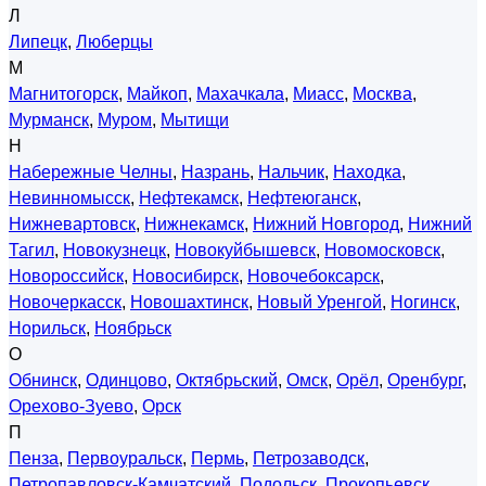
Л
Липецк
,
Люберцы
М
Магнитогорск
,
Майкоп
,
Махачкала
,
Миасс
,
Москва
,
Мурманск
,
Муром
,
Мытищи
Н
Набережные Челны
,
Назрань
,
Нальчик
,
Находка
,
Невинномысск
,
Нефтекамск
,
Нефтеюганск
,
Нижневартовск
,
Нижнекамск
,
Нижний Новгород
,
Нижний
Тагил
,
Новокузнецк
,
Новокуйбышевск
,
Новомосковск
,
Новороссийск
,
Новосибирск
,
Новочебоксарск
,
Новочеркасск
,
Новошахтинск
,
Новый Уренгой
,
Ногинск
,
Норильск
,
Ноябрьск
О
Обнинск
,
Одинцово
,
Октябрьский
,
Омск
,
Орёл
,
Оренбург
,
Орехово-Зуево
,
Орск
П
Пенза
,
Первоуральск
,
Пермь
,
Петрозаводск
,
Петропавловск-Камчатский
,
Подольск
,
Прокопьевск
,