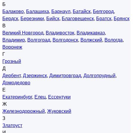
Б
Балаково
,
Балашиха
,
Барнаул
,
Батайск
,
Белгород
,
Бердск
,
Березники
,
Бийск
,
Благовещенск
,
Братск
,
Брянск
В
Великий Новгород
,
Владивосток
,
Владикавказ
,
Владимир
,
Волгоград
,
Волгодонск
,
Волжский
,
Вологда
,
Воронеж
Г
Грозный
Д
Дербент
,
Дзержинск
,
Димитровград
,
Долгопрудный
,
Домодедово
Е
Екатеринбург
,
Елец
,
Ессентуки
Ж
Железнодорожный
,
Жуковский
З
Златоуст
И