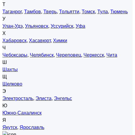
Т
Таганрог
,
Тамбов
,
Тверь
,
Тольятти
,
Томск
,
Тула
,
Тюмень
У
Улан-Удэ
,
Ульяновск
,
Уссурийск
,
Уфа
Х
Хабаровск
,
Хасавюрт
,
Химки
Ч
Чебоксары
,
Челябинск
,
Череповец
,
Черкесск
,
Чита
Ш
Шахты
Щ
Щелково
Э
Электросталь
,
Элиста
,
Энгельс
Ю
Южно-Сахалинск
Я
Якутск
,
Ярославль