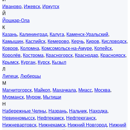
Иваново
,
Ижевск
,
Иркутск
Й
Йошкар-Ола
К
Казань
,
Калининград
,
Калуга
,
Каменск-Уральский
,
Камышин
,
Каспийск
,
Кемерово
,
Керчь
,
Киров
,
Кисловодск
,
Ковров
,
Коломна
,
Комсомольск-на-Амуре
,
Копейск
,
Королёв
,
Кострома
,
Красногорск
,
Краснодар
,
Красноярск
,
Крымск
,
Курган
,
Курск
,
Кызыл
Л
Липецк
,
Люберцы
М
Магнитогорск
,
Майкоп
,
Махачкала
,
Миасс
,
Москва
,
Мурманск
,
Муром
,
Мытищи
Н
Набережные Челны
,
Назрань
,
Нальчик
,
Находка
,
Невинномысск
,
Нефтекамск
,
Нефтеюганск
,
Нижневартовск
,
Нижнекамск
,
Нижний Новгород
,
Нижний