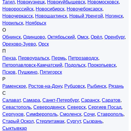
Тагил
,
Новокузнецк
,
Новокуйбышевск
,
Новомосковск
,
Новороссийск
,
Новосибирск
,
Новочебоксарск
,
Новочеркасск
,
Новошахтинск
,
Новый Уренгой
,
Ногинск
,
Норильск
,
Ноябрьск
О
Обнинск
,
Одинцово
,
Октябрьский
,
Омск
,
Орёл
,
Оренбург
,
Орехово-Зуево
,
Орск
П
Пенза
,
Первоуральск
,
Пермь
,
Петрозаводск
,
Петропавловск-Камчатский
,
Подольск
,
Прокопьевск
,
Псков
,
Пушкино
,
Пятигорск
Р
Раменское
,
Ростов-на-Дону
,
Рубцовск
,
Рыбинск
,
Рязань
С
Салават
,
Самара
,
Санкт-Петербург
,
Саранск
,
Саратов
,
Севастополь
,
Северодвинск
,
Северск
,
Сергиев Посад
,
Серпухов
,
Симферополь
,
Смоленск
,
Сочи
,
Ставрополь
,
Старый Оскол
,
Стерлитамак
,
Сургут
,
Сызрань
,
Сыктывкар