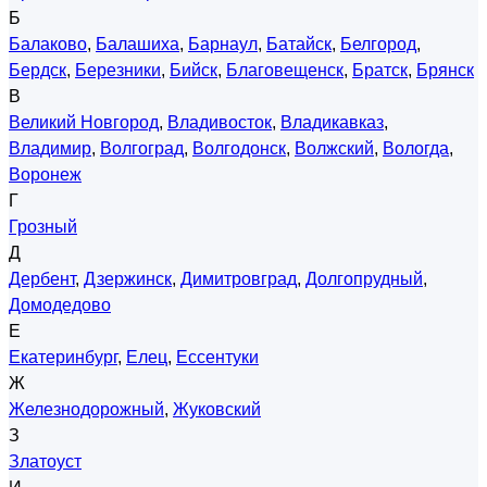
Б
Балаково
,
Балашиха
,
Барнаул
,
Батайск
,
Белгород
,
Бердск
,
Березники
,
Бийск
,
Благовещенск
,
Братск
,
Брянск
В
Великий Новгород
,
Владивосток
,
Владикавказ
,
Владимир
,
Волгоград
,
Волгодонск
,
Волжский
,
Вологда
,
Воронеж
Г
Грозный
Д
Дербент
,
Дзержинск
,
Димитровград
,
Долгопрудный
,
Домодедово
Е
Екатеринбург
,
Елец
,
Ессентуки
Ж
Железнодорожный
,
Жуковский
З
Златоуст