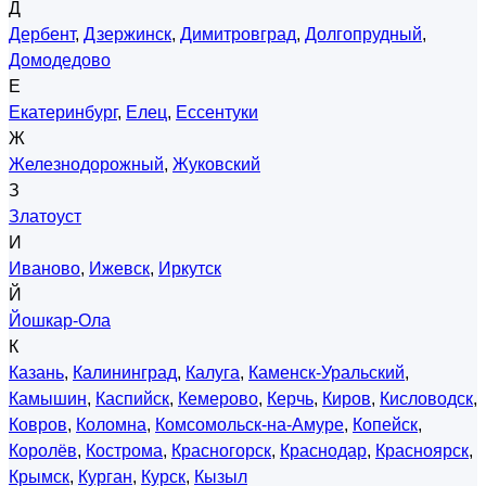
Д
Дербент
,
Дзержинск
,
Димитровград
,
Долгопрудный
,
Домодедово
Е
Екатеринбург
,
Елец
,
Ессентуки
Ж
Железнодорожный
,
Жуковский
З
Златоуст
И
Иваново
,
Ижевск
,
Иркутск
Й
Йошкар-Ола
К
Казань
,
Калининград
,
Калуга
,
Каменск-Уральский
,
Камышин
,
Каспийск
,
Кемерово
,
Керчь
,
Киров
,
Кисловодск
,
Ковров
,
Коломна
,
Комсомольск-на-Амуре
,
Копейск
,
Королёв
,
Кострома
,
Красногорск
,
Краснодар
,
Красноярск
,
Крымск
,
Курган
,
Курск
,
Кызыл