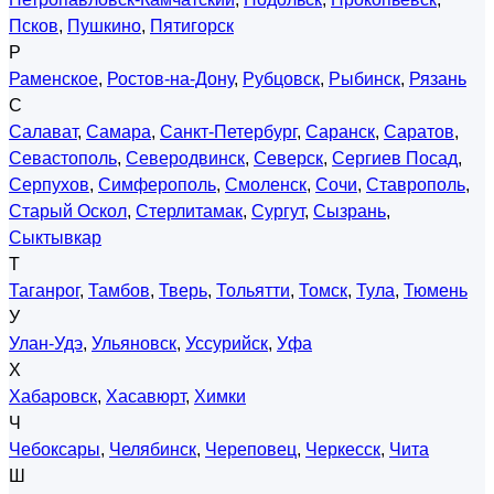
Псков
,
Пушкино
,
Пятигорск
Р
Раменское
,
Ростов-на-Дону
,
Рубцовск
,
Рыбинск
,
Рязань
С
Салават
,
Самара
,
Санкт-Петербург
,
Саранск
,
Саратов
,
Севастополь
,
Северодвинск
,
Северск
,
Сергиев Посад
,
Серпухов
,
Симферополь
,
Смоленск
,
Сочи
,
Ставрополь
,
Старый Оскол
,
Стерлитамак
,
Сургут
,
Сызрань
,
Сыктывкар
Т
Таганрог
,
Тамбов
,
Тверь
,
Тольятти
,
Томск
,
Тула
,
Тюмень
У
Улан-Удэ
,
Ульяновск
,
Уссурийск
,
Уфа
Х
Хабаровск
,
Хасавюрт
,
Химки
Ч
Чебоксары
,
Челябинск
,
Череповец
,
Черкесск
,
Чита
Ш