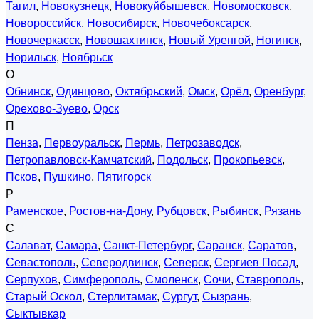
Тагил
,
Новокузнецк
,
Новокуйбышевск
,
Новомосковск
,
Новороссийск
,
Новосибирск
,
Новочебоксарск
,
Новочеркасск
,
Новошахтинск
,
Новый Уренгой
,
Ногинск
,
Норильск
,
Ноябрьск
О
Обнинск
,
Одинцово
,
Октябрьский
,
Омск
,
Орёл
,
Оренбург
,
Орехово-Зуево
,
Орск
П
Пенза
,
Первоуральск
,
Пермь
,
Петрозаводск
,
Петропавловск-Камчатский
,
Подольск
,
Прокопьевск
,
Псков
,
Пушкино
,
Пятигорск
Р
Раменское
,
Ростов-на-Дону
,
Рубцовск
,
Рыбинск
,
Рязань
С
Салават
,
Самара
,
Санкт-Петербург
,
Саранск
,
Саратов
,
Севастополь
,
Северодвинск
,
Северск
,
Сергиев Посад
,
Серпухов
,
Симферополь
,
Смоленск
,
Сочи
,
Ставрополь
,
Старый Оскол
,
Стерлитамак
,
Сургут
,
Сызрань
,
Сыктывкар