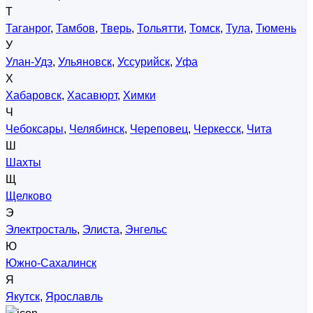
Т
Таганрог
,
Тамбов
,
Тверь
,
Тольятти
,
Томск
,
Тула
,
Тюмень
У
Улан-Удэ
,
Ульяновск
,
Уссурийск
,
Уфа
Х
Хабаровск
,
Хасавюрт
,
Химки
Ч
Чебоксары
,
Челябинск
,
Череповец
,
Черкесск
,
Чита
Ш
Шахты
Щ
Щелково
Э
Электросталь
,
Элиста
,
Энгельс
Ю
Южно-Сахалинск
Я
Якутск
,
Ярославль