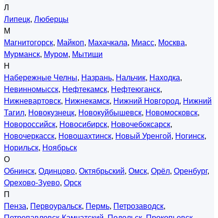
Л
Липецк
,
Люберцы
М
Магнитогорск
,
Майкоп
,
Махачкала
,
Миасс
,
Москва
,
Мурманск
,
Муром
,
Мытищи
Н
Набережные Челны
,
Назрань
,
Нальчик
,
Находка
,
Невинномысск
,
Нефтекамск
,
Нефтеюганск
,
Нижневартовск
,
Нижнекамск
,
Нижний Новгород
,
Нижний
Тагил
,
Новокузнецк
,
Новокуйбышевск
,
Новомосковск
,
Новороссийск
,
Новосибирск
,
Новочебоксарск
,
Новочеркасск
,
Новошахтинск
,
Новый Уренгой
,
Ногинск
,
Норильск
,
Ноябрьск
О
Обнинск
,
Одинцово
,
Октябрьский
,
Омск
,
Орёл
,
Оренбург
,
Орехово-Зуево
,
Орск
П
Пенза
,
Первоуральск
,
Пермь
,
Петрозаводск
,
Петропавловск-Камчатский
,
Подольск
,
Прокопьевск
,