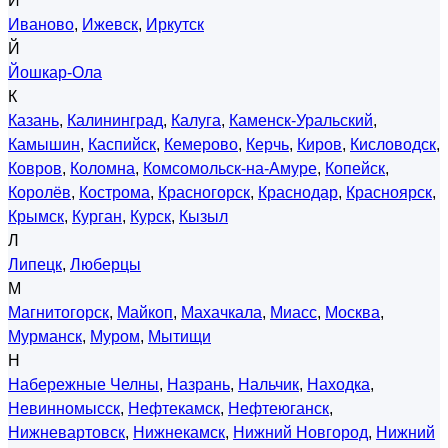
И
Иваново
,
Ижевск
,
Иркутск
Й
Йошкар-Ола
К
Казань
,
Калининград
,
Калуга
,
Каменск-Уральский
,
Камышин
,
Каспийск
,
Кемерово
,
Керчь
,
Киров
,
Кисловодск
,
Ковров
,
Коломна
,
Комсомольск-на-Амуре
,
Копейск
,
Королёв
,
Кострома
,
Красногорск
,
Краснодар
,
Красноярск
,
Крымск
,
Курган
,
Курск
,
Кызыл
Л
Липецк
,
Люберцы
М
Магнитогорск
,
Майкоп
,
Махачкала
,
Миасс
,
Москва
,
Мурманск
,
Муром
,
Мытищи
Н
Набережные Челны
,
Назрань
,
Нальчик
,
Находка
,
Невинномысск
,
Нефтекамск
,
Нефтеюганск
,
Нижневартовск
,
Нижнекамск
,
Нижний Новгород
,
Нижний