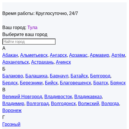
Время работы:
Круглосуточно, 24/7
Ваш город:
Тула
Выберите ваш город
А
Абакан
,
Альметьевск
,
Ангарск
,
Арзамас
,
Армавир
,
Артём
,
Архангельск
,
Астрахань
,
Ачинск
Б
Балаково
,
Балашиха
,
Барнаул
,
Батайск
,
Белгород
,
Бердск
,
Березники
,
Бийск
,
Благовещенск
,
Братск
,
Брянск
В
Великий Новгород
,
Владивосток
,
Владикавказ
,
Владимир
,
Волгоград
,
Волгодонск
,
Волжский
,
Вологда
,
Воронеж
Г
Грозный