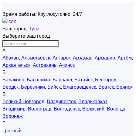
Время работы:
Круглосуточно, 24/7
Ваш город:
Тула
Выберите ваш город
А
Абакан
,
Альметьевск
,
Ангарск
,
Арзамас
,
Армавир
,
Артём
,
Архангельск
,
Астрахань
,
Ачинск
Б
Балаково
,
Балашиха
,
Барнаул
,
Батайск
,
Белгород
,
Бердск
,
Березники
,
Бийск
,
Благовещенск
,
Братск
,
Брянск
В
Великий Новгород
,
Владивосток
,
Владикавказ
,
Владимир
,
Волгоград
,
Волгодонск
,
Волжский
,
Вологда
,
Воронеж
Г
Грозный