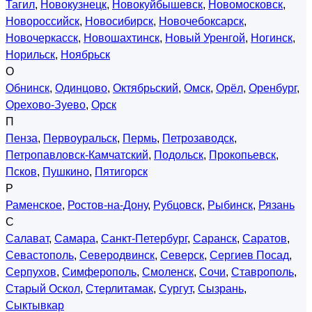
Тагил
,
Новокузнецк
,
Новокуйбышевск
,
Новомосковск
,
Новороссийск
,
Новосибирск
,
Новочебоксарск
,
Новочеркасск
,
Новошахтинск
,
Новый Уренгой
,
Ногинск
,
Норильск
,
Ноябрьск
О
Обнинск
,
Одинцово
,
Октябрьский
,
Омск
,
Орёл
,
Оренбург
,
Орехово-Зуево
,
Орск
П
Пенза
,
Первоуральск
,
Пермь
,
Петрозаводск
,
Петропавловск-Камчатский
,
Подольск
,
Прокопьевск
,
Псков
,
Пушкино
,
Пятигорск
Р
Раменское
,
Ростов-на-Дону
,
Рубцовск
,
Рыбинск
,
Рязань
С
Салават
,
Самара
,
Санкт-Петербург
,
Саранск
,
Саратов
,
Севастополь
,
Северодвинск
,
Северск
,
Сергиев Посад
,
Серпухов
,
Симферополь
,
Смоленск
,
Сочи
,
Ставрополь
,
Старый Оскол
,
Стерлитамак
,
Сургут
,
Сызрань
,
Сыктывкар