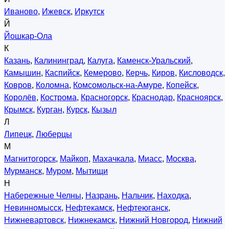
Иваново
,
Ижевск
,
Иркутск
Й
Йошкар-Ола
К
Казань
,
Калининград
,
Калуга
,
Каменск-Уральский
,
Камышин
,
Каспийск
,
Кемерово
,
Керчь
,
Киров
,
Кисловодск
,
Ковров
,
Коломна
,
Комсомольск-на-Амуре
,
Копейск
,
Королёв
,
Кострома
,
Красногорск
,
Краснодар
,
Красноярск
,
Крымск
,
Курган
,
Курск
,
Кызыл
Л
Липецк
,
Люберцы
М
Магнитогорск
,
Майкоп
,
Махачкала
,
Миасс
,
Москва
,
Мурманск
,
Муром
,
Мытищи
Н
Набережные Челны
,
Назрань
,
Нальчик
,
Находка
,
Невинномысск
,
Нефтекамск
,
Нефтеюганск
,
Нижневартовск
,
Нижнекамск
,
Нижний Новгород
,
Нижний