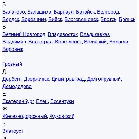
Б
Балаково
,
Балашиха
,
Барнаул
,
Батайск
,
Белгород
,
Бердск
,
Березники
,
Бийск
,
Благовещенск
,
Братск
,
Брянск
В
Великий Новгород
,
Владивосток
,
Владикавказ
,
Владимир
,
Волгоград
,
Волгодонск
,
Волжский
,
Вологда
,
Воронеж
Г
Грозный
Д
Дербент
,
Дзержинск
,
Димитровград
,
Долгопрудный
,
Домодедово
Е
Екатеринбург
,
Елец
,
Ессентуки
Ж
Железнодорожный
,
Жуковский
З
Златоуст
И