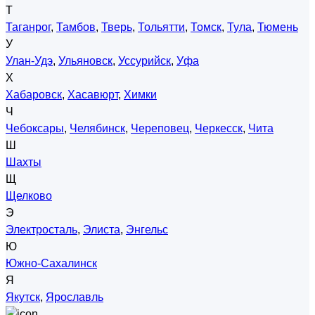
Т
Таганрог
,
Тамбов
,
Тверь
,
Тольятти
,
Томск
,
Тула
,
Тюмень
У
Улан-Удэ
,
Ульяновск
,
Уссурийск
,
Уфа
Х
Хабаровск
,
Хасавюрт
,
Химки
Ч
Чебоксары
,
Челябинск
,
Череповец
,
Черкесск
,
Чита
Ш
Шахты
Щ
Щелково
Э
Электросталь
,
Элиста
,
Энгельс
Ю
Южно-Сахалинск
Я
Якутск
,
Ярославль