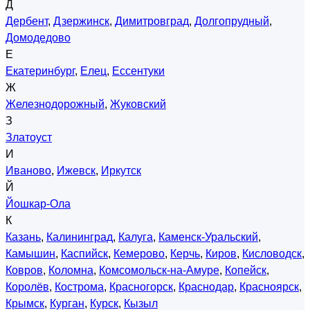
Д
Дербент
,
Дзержинск
,
Димитровград
,
Долгопрудный
,
Домодедово
Е
Екатеринбург
,
Елец
,
Ессентуки
Ж
Железнодорожный
,
Жуковский
З
Златоуст
И
Иваново
,
Ижевск
,
Иркутск
Й
Йошкар-Ола
К
Казань
,
Калининград
,
Калуга
,
Каменск-Уральский
,
Камышин
,
Каспийск
,
Кемерово
,
Керчь
,
Киров
,
Кисловодск
,
Ковров
,
Коломна
,
Комсомольск-на-Амуре
,
Копейск
,
Королёв
,
Кострома
,
Красногорск
,
Краснодар
,
Красноярск
,
Крымск
,
Курган
,
Курск
,
Кызыл