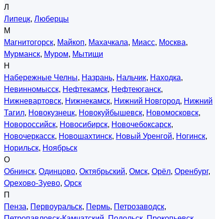
Л
Липецк
,
Люберцы
М
Магнитогорск
,
Майкоп
,
Махачкала
,
Миасс
,
Москва
,
Мурманск
,
Муром
,
Мытищи
Н
Набережные Челны
,
Назрань
,
Нальчик
,
Находка
,
Невинномысск
,
Нефтекамск
,
Нефтеюганск
,
Нижневартовск
,
Нижнекамск
,
Нижний Новгород
,
Нижний
Тагил
,
Новокузнецк
,
Новокуйбышевск
,
Новомосковск
,
Новороссийск
,
Новосибирск
,
Новочебоксарск
,
Новочеркасск
,
Новошахтинск
,
Новый Уренгой
,
Ногинск
,
Норильск
,
Ноябрьск
О
Обнинск
,
Одинцово
,
Октябрьский
,
Омск
,
Орёл
,
Оренбург
,
Орехово-Зуево
,
Орск
П
Пенза
,
Первоуральск
,
Пермь
,
Петрозаводск
,
Петропавловск-Камчатский
,
Подольск
,
Прокопьевск
,