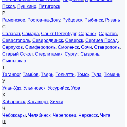
Псков
,
Пушкино
,
Пятигорск
Р
Раменское
,
Ростов-на-Дону
,
Рубцовск
,
Рыбинск
,
Рязань
С
Салават
,
Самара
,
Санкт-Петербург
,
Саранск
,
Саратов
,
Севастополь
,
Северодвинск
,
Северск
,
Сергиев Посад
,
Серпухов
,
Симферополь
,
Смоленск
,
Сочи
,
Ставрополь
,
Старый Оскол
,
Стерлитамак
,
Сургут
,
Сызрань
,
Сыктывкар
Т
Таганрог
,
Тамбов
,
Тверь
,
Тольятти
,
Томск
,
Тула
,
Тюмень
У
Улан-Удэ
,
Ульяновск
,
Уссурийск
,
Уфа
Х
Хабаровск
,
Хасавюрт
,
Химки
Ч
Чебоксары
,
Челябинск
,
Череповец
,
Черкесск
,
Чита
Ш