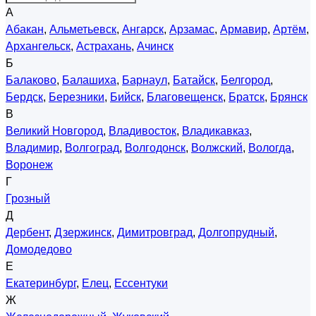
А
Абакан
,
Альметьевск
,
Ангарск
,
Арзамас
,
Армавир
,
Артём
,
Архангельск
,
Астрахань
,
Ачинск
Б
Балаково
,
Балашиха
,
Барнаул
,
Батайск
,
Белгород
,
Бердск
,
Березники
,
Бийск
,
Благовещенск
,
Братск
,
Брянск
В
Великий Новгород
,
Владивосток
,
Владикавказ
,
Владимир
,
Волгоград
,
Волгодонск
,
Волжский
,
Вологда
,
Воронеж
Г
Грозный
Д
Дербент
,
Дзержинск
,
Димитровград
,
Долгопрудный
,
Домодедово
Е
Екатеринбург
,
Елец
,
Ессентуки
Ж