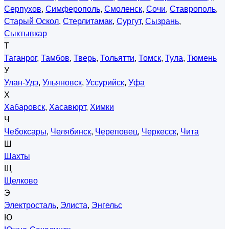
Серпухов
,
Симферополь
,
Смоленск
,
Сочи
,
Ставрополь
,
Старый Оскол
,
Стерлитамак
,
Сургут
,
Сызрань
,
Сыктывкар
Т
Таганрог
,
Тамбов
,
Тверь
,
Тольятти
,
Томск
,
Тула
,
Тюмень
У
Улан-Удэ
,
Ульяновск
,
Уссурийск
,
Уфа
Х
Хабаровск
,
Хасавюрт
,
Химки
Ч
Чебоксары
,
Челябинск
,
Череповец
,
Черкесск
,
Чита
Ш
Шахты
Щ
Щелково
Э
Электросталь
,
Элиста
,
Энгельс
Ю