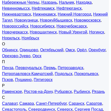
Набережные Челны
,
Назрань
,
Нальчик
,
Находка
,
Невинномысск
,
Нефтекамск
,
Нефтеюганск
,
Нижневартовск
,
Нижнекамск
,
Нижний Новгород
,
Нижний
Тагил
,
Новокузнецк
,
Новокуйбышевск
,
Новомосковск
,
Новороссийск
,
Новосибирск
,
Новочебоксарск
,
Новочеркасск
,
Новошахтинск
,
Новый Уренгой
,
Ногинск
,
Норильск
,
Ноябрьск
О
Обнинск
,
Одинцово
,
Октябрьский
,
Омск
,
Орёл
,
Оренбург
,
Орехово-Зуево
,
Орск
П
Пенза
,
Первоуральск
,
Пермь
,
Петрозаводск
,
Петропавловск-Камчатский
,
Подольск
,
Прокопьевск
,
Псков
,
Пушкино
,
Пятигорск
Р
Раменское
,
Ростов-на-Дону
,
Рубцовск
,
Рыбинск
,
Рязань
С
Салават
,
Самара
,
Санкт-Петербург
,
Саранск
,
Саратов
,
Севастополь
,
Северодвинск
,
Северск
,
Сергиев Посад
,