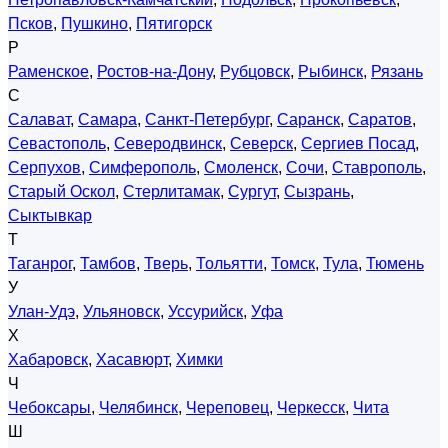
Псков
,
Пушкино
,
Пятигорск
Р
Раменское
,
Ростов-на-Дону
,
Рубцовск
,
Рыбинск
,
Рязань
С
Салават
,
Самара
,
Санкт-Петербург
,
Саранск
,
Саратов
,
Севастополь
,
Северодвинск
,
Северск
,
Сергиев Посад
,
Серпухов
,
Симферополь
,
Смоленск
,
Сочи
,
Ставрополь
,
Старый Оскол
,
Стерлитамак
,
Сургут
,
Сызрань
,
Сыктывкар
Т
Таганрог
,
Тамбов
,
Тверь
,
Тольятти
,
Томск
,
Тула
,
Тюмень
У
Улан-Удэ
,
Ульяновск
,
Уссурийск
,
Уфа
Х
Хабаровск
,
Хасавюрт
,
Химки
Ч
Чебоксары
,
Челябинск
,
Череповец
,
Черкесск
,
Чита
Ш