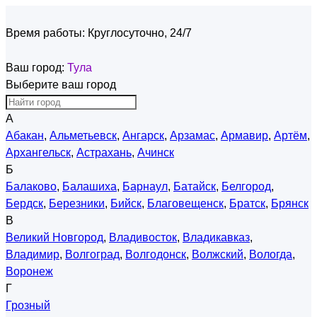
Время работы:
Круглосуточно, 24/7
Ваш город:
Тула
Выберите ваш город
А
Абакан
,
Альметьевск
,
Ангарск
,
Арзамас
,
Армавир
,
Артём
,
Архангельск
,
Астрахань
,
Ачинск
Б
Балаково
,
Балашиха
,
Барнаул
,
Батайск
,
Белгород
,
Бердск
,
Березники
,
Бийск
,
Благовещенск
,
Братск
,
Брянск
В
Великий Новгород
,
Владивосток
,
Владикавказ
,
Владимир
,
Волгоград
,
Волгодонск
,
Волжский
,
Вологда
,
Воронеж
Г
Грозный