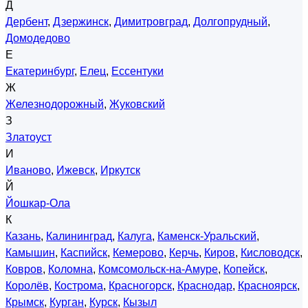
Д
Дербент
,
Дзержинск
,
Димитровград
,
Долгопрудный
,
Домодедово
Е
Екатеринбург
,
Елец
,
Ессентуки
Ж
Железнодорожный
,
Жуковский
З
Златоуст
И
Иваново
,
Ижевск
,
Иркутск
Й
Йошкар-Ола
К
Казань
,
Калининград
,
Калуга
,
Каменск-Уральский
,
Камышин
,
Каспийск
,
Кемерово
,
Керчь
,
Киров
,
Кисловодск
,
Ковров
,
Коломна
,
Комсомольск-на-Амуре
,
Копейск
,
Королёв
,
Кострома
,
Красногорск
,
Краснодар
,
Красноярск
,
Крымск
,
Курган
,
Курск
,
Кызыл