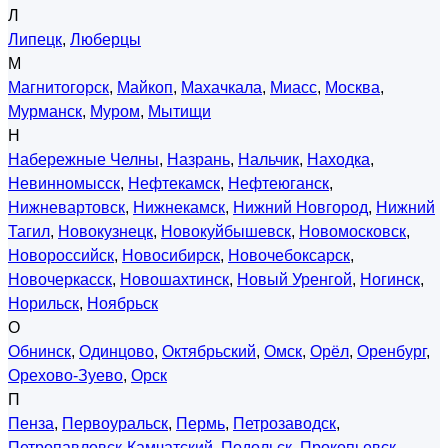
Л
Липецк
,
Люберцы
М
Магнитогорск
,
Майкоп
,
Махачкала
,
Миасс
,
Москва
,
Мурманск
,
Муром
,
Мытищи
Н
Набережные Челны
,
Назрань
,
Нальчик
,
Находка
,
Невинномысск
,
Нефтекамск
,
Нефтеюганск
,
Нижневартовск
,
Нижнекамск
,
Нижний Новгород
,
Нижний
Тагил
,
Новокузнецк
,
Новокуйбышевск
,
Новомосковск
,
Новороссийск
,
Новосибирск
,
Новочебоксарск
,
Новочеркасск
,
Новошахтинск
,
Новый Уренгой
,
Ногинск
,
Норильск
,
Ноябрьск
О
Обнинск
,
Одинцово
,
Октябрьский
,
Омск
,
Орёл
,
Оренбург
,
Орехово-Зуево
,
Орск
П
Пенза
,
Первоуральск
,
Пермь
,
Петрозаводск
,
Петропавловск-Камчатский
,
Подольск
,
Прокопьевск
,