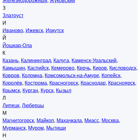
Железнодорожный
,
Жуковский
З
Златоуст
И
Иваново
,
Ижевск
,
Иркутск
Й
Йошкар-Ола
К
Казань
,
Калининград
,
Калуга
,
Каменск-Уральский
,
Камышин
,
Каспийск
,
Кемерово
,
Керчь
,
Киров
,
Кисловодск
,
Ковров
,
Коломна
,
Комсомольск-на-Амуре
,
Копейск
,
Королёв
,
Кострома
,
Красногорск
,
Краснодар
,
Красноярск
,
Крымск
,
Курган
,
Курск
,
Кызыл
Л
Липецк
,
Люберцы
М
Магнитогорск
,
Майкоп
,
Махачкала
,
Миасс
,
Москва
,
Мурманск
,
Муром
,
Мытищи
Н