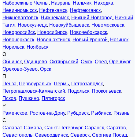
Набережные Челны
,
Назрань
,
Нальчик
,
Находка
,
Невинномысск
,
Нефтекамск
,
Нефтеюганск
,
Нижневартовск
,
Нижнекамск
,
Нижний Новгород
,
Нижний
Тагил
,
Новокузнецк
,
Новокуйбышевск
,
Новомосковск
,
Новороссийск
,
Новосибирск
,
Новочебоксарск
,
Новочеркасск
,
Новошахтинск
,
Новый Уренгой
,
Ногинск
,
Норильск
,
Ноябрьск
О
Обнинск
,
Одинцово
,
Октябрьский
,
Омск
,
Орёл
,
Оренбург
,
Орехово-Зуево
,
Орск
П
Пенза
,
Первоуральск
,
Пермь
,
Петрозаводск
,
Петропавловск-Камчатский
,
Подольск
,
Прокопьевск
,
Псков
,
Пушкино
,
Пятигорск
Р
Раменское
,
Ростов-на-Дону
,
Рубцовск
,
Рыбинск
,
Рязань
С
Салават
,
Самара
,
Санкт-Петербург
,
Саранск
,
Саратов
,
Севастополь
,
Северодвинск
,
Северск
,
Сергиев Посад
,