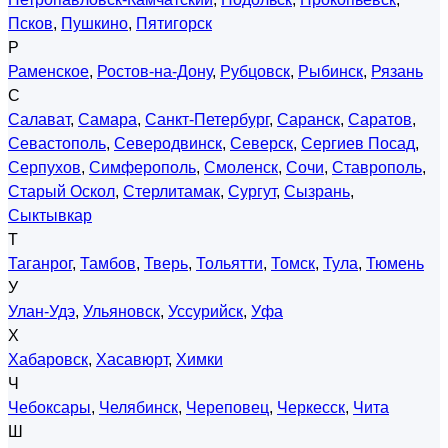
Псков
,
Пушкино
,
Пятигорск
Р
Раменское
,
Ростов-на-Дону
,
Рубцовск
,
Рыбинск
,
Рязань
С
Салават
,
Самара
,
Санкт-Петербург
,
Саранск
,
Саратов
,
Севастополь
,
Северодвинск
,
Северск
,
Сергиев Посад
,
Серпухов
,
Симферополь
,
Смоленск
,
Сочи
,
Ставрополь
,
Старый Оскол
,
Стерлитамак
,
Сургут
,
Сызрань
,
Сыктывкар
Т
Таганрог
,
Тамбов
,
Тверь
,
Тольятти
,
Томск
,
Тула
,
Тюмень
У
Улан-Удэ
,
Ульяновск
,
Уссурийск
,
Уфа
Х
Хабаровск
,
Хасавюрт
,
Химки
Ч
Чебоксары
,
Челябинск
,
Череповец
,
Черкесск
,
Чита
Ш