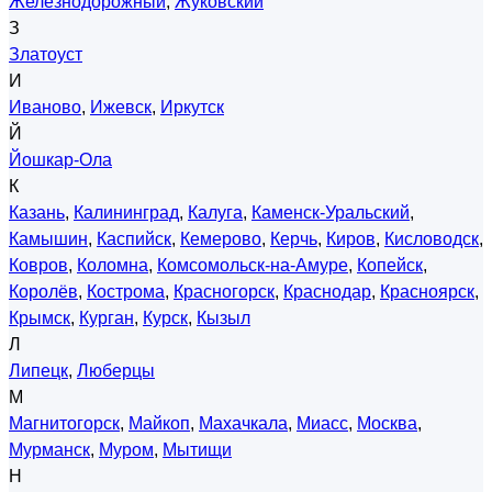
Железнодорожный
,
Жуковский
З
Златоуст
И
Иваново
,
Ижевск
,
Иркутск
Й
Йошкар-Ола
К
Казань
,
Калининград
,
Калуга
,
Каменск-Уральский
,
Камышин
,
Каспийск
,
Кемерово
,
Керчь
,
Киров
,
Кисловодск
,
Ковров
,
Коломна
,
Комсомольск-на-Амуре
,
Копейск
,
Королёв
,
Кострома
,
Красногорск
,
Краснодар
,
Красноярск
,
Крымск
,
Курган
,
Курск
,
Кызыл
Л
Липецк
,
Люберцы
М
Магнитогорск
,
Майкоп
,
Махачкала
,
Миасс
,
Москва
,
Мурманск
,
Муром
,
Мытищи
Н