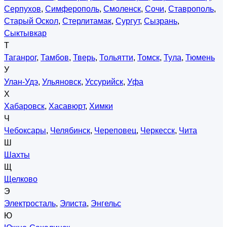
Серпухов
,
Симферополь
,
Смоленск
,
Сочи
,
Ставрополь
,
Старый Оскол
,
Стерлитамак
,
Сургут
,
Сызрань
,
Сыктывкар
Т
Таганрог
,
Тамбов
,
Тверь
,
Тольятти
,
Томск
,
Тула
,
Тюмень
У
Улан-Удэ
,
Ульяновск
,
Уссурийск
,
Уфа
Х
Хабаровск
,
Хасавюрт
,
Химки
Ч
Чебоксары
,
Челябинск
,
Череповец
,
Черкесск
,
Чита
Ш
Шахты
Щ
Щелково
Э
Электросталь
,
Элиста
,
Энгельс
Ю