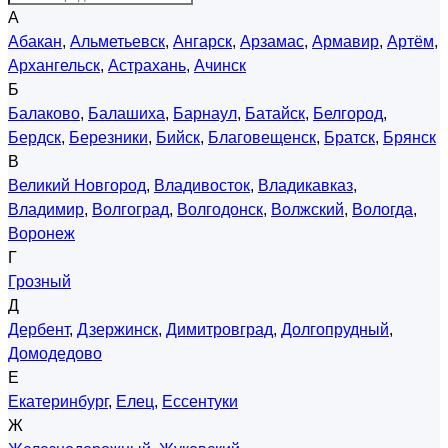
А
Абакан
,
Альметьевск
,
Ангарск
,
Арзамас
,
Армавир
,
Артём
,
Архангельск
,
Астрахань
,
Ачинск
Б
Балаково
,
Балашиха
,
Барнаул
,
Батайск
,
Белгород
,
Бердск
,
Березники
,
Бийск
,
Благовещенск
,
Братск
,
Брянск
В
Великий Новгород
,
Владивосток
,
Владикавказ
,
Владимир
,
Волгоград
,
Волгодонск
,
Волжский
,
Вологда
,
Воронеж
Г
Грозный
Д
Дербент
,
Дзержинск
,
Димитровград
,
Долгопрудный
,
Домодедово
Е
Екатеринбург
,
Елец
,
Ессентуки
Ж