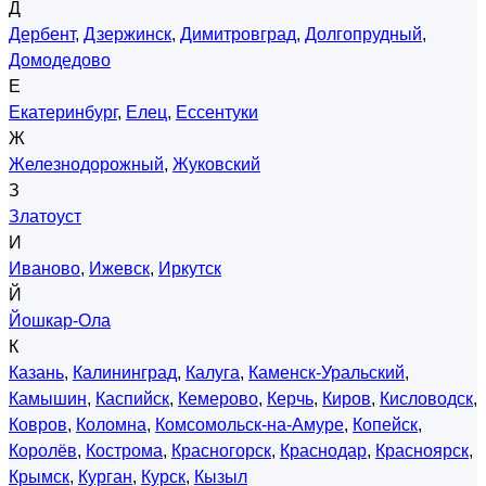
Д
Дербент
,
Дзержинск
,
Димитровград
,
Долгопрудный
,
Домодедово
Е
Екатеринбург
,
Елец
,
Ессентуки
Ж
Железнодорожный
,
Жуковский
З
Златоуст
И
Иваново
,
Ижевск
,
Иркутск
Й
Йошкар-Ола
К
Казань
,
Калининград
,
Калуга
,
Каменск-Уральский
,
Камышин
,
Каспийск
,
Кемерово
,
Керчь
,
Киров
,
Кисловодск
,
Ковров
,
Коломна
,
Комсомольск-на-Амуре
,
Копейск
,
Королёв
,
Кострома
,
Красногорск
,
Краснодар
,
Красноярск
,
Крымск
,
Курган
,
Курск
,
Кызыл