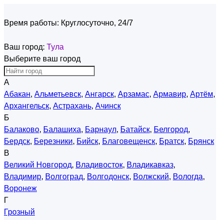
Время работы:
Круглосуточно, 24/7
Ваш город:
Тула
Выберите ваш город
А
Абакан
,
Альметьевск
,
Ангарск
,
Арзамас
,
Армавир
,
Артём
,
Архангельск
,
Астрахань
,
Ачинск
Б
Балаково
,
Балашиха
,
Барнаул
,
Батайск
,
Белгород
,
Бердск
,
Березники
,
Бийск
,
Благовещенск
,
Братск
,
Брянск
В
Великий Новгород
,
Владивосток
,
Владикавказ
,
Владимир
,
Волгоград
,
Волгодонск
,
Волжский
,
Вологда
,
Воронеж
Г
Грозный