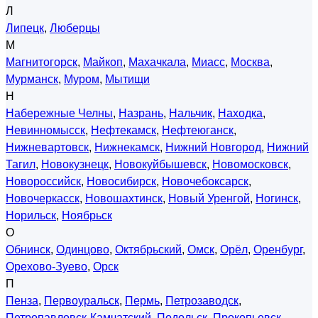
Л
Липецк
,
Люберцы
М
Магнитогорск
,
Майкоп
,
Махачкала
,
Миасс
,
Москва
,
Мурманск
,
Муром
,
Мытищи
Н
Набережные Челны
,
Назрань
,
Нальчик
,
Находка
,
Невинномысск
,
Нефтекамск
,
Нефтеюганск
,
Нижневартовск
,
Нижнекамск
,
Нижний Новгород
,
Нижний
Тагил
,
Новокузнецк
,
Новокуйбышевск
,
Новомосковск
,
Новороссийск
,
Новосибирск
,
Новочебоксарск
,
Новочеркасск
,
Новошахтинск
,
Новый Уренгой
,
Ногинск
,
Норильск
,
Ноябрьск
О
Обнинск
,
Одинцово
,
Октябрьский
,
Омск
,
Орёл
,
Оренбург
,
Орехово-Зуево
,
Орск
П
Пенза
,
Первоуральск
,
Пермь
,
Петрозаводск
,
Петропавловск-Камчатский
,
Подольск
,
Прокопьевск
,