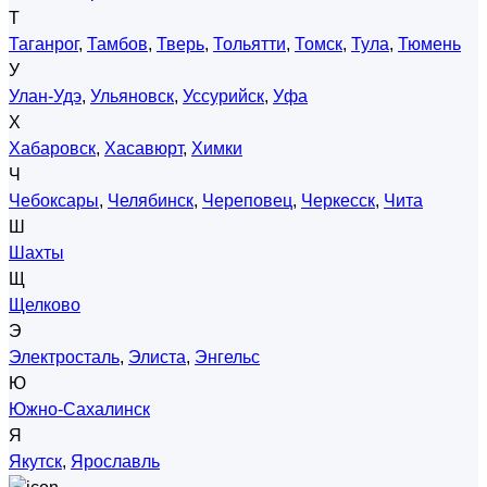
Т
Таганрог
,
Тамбов
,
Тверь
,
Тольятти
,
Томск
,
Тула
,
Тюмень
У
Улан-Удэ
,
Ульяновск
,
Уссурийск
,
Уфа
Х
Хабаровск
,
Хасавюрт
,
Химки
Ч
Чебоксары
,
Челябинск
,
Череповец
,
Черкесск
,
Чита
Ш
Шахты
Щ
Щелково
Э
Электросталь
,
Элиста
,
Энгельс
Ю
Южно-Сахалинск
Я
Якутск
,
Ярославль