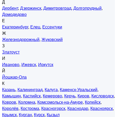
Д
Дербент
,
Дзержинск
,
Димитровград
,
Долгопрудный
,
Домодедово
Е
Екатеринбург
,
Елец
,
Ессентуки
Ж
Железнодорожный
,
Жуковский
З
Златоуст
И
Иваново
,
Ижевск
,
Иркутск
Й
Йошкар-Ола
К
Казань
,
Калининград
,
Калуга
,
Каменск-Уральский
,
Камышин
,
Каспийск
,
Кемерово
,
Керчь
,
Киров
,
Кисловодск
,
Ковров
,
Коломна
,
Комсомольск-на-Амуре
,
Копейск
,
Королёв
,
Кострома
,
Красногорск
,
Краснодар
,
Красноярск
,
Крымск
,
Курган
,
Курск
,
Кызыл