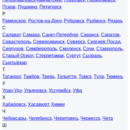
Псков
,
Пушкино
,
Пятигорск
Р
Раменское
,
Ростов-на-Дону
,
Рубцовск
,
Рыбинск
,
Рязань
С
Салават
,
Самара
,
Санкт-Петербург
,
Саранск
,
Саратов
,
Севастополь
,
Северодвинск
,
Северск
,
Сергиев Посад
,
Серпухов
,
Симферополь
,
Смоленск
,
Сочи
,
Ставрополь
,
Старый Оскол
,
Стерлитамак
,
Сургут
,
Сызрань
,
Сыктывкар
Т
Таганрог
,
Тамбов
,
Тверь
,
Тольятти
,
Томск
,
Тула
,
Тюмень
У
Улан-Удэ
,
Ульяновск
,
Уссурийск
,
Уфа
Х
Хабаровск
,
Хасавюрт
,
Химки
Ч
Чебоксары
,
Челябинск
,
Череповец
,
Черкесск
,
Чита
Ш