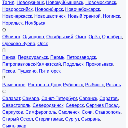
Тагил
,
Новокузнецк
,
Новокуйбышевск
,
Новомосковск
,
Новороссийск
,
Новосибирск
,
Новочебоксарск
,
Новочеркасск
,
Новошахтинск
,
Новый Уренгой
,
Ногинск
,
Норильск
,
Ноябрьск
О
Обнинск
,
Одинцово
,
Октябрьский
,
Омск
,
Орёл
,
Оренбург
,
Орехово-Зуево
,
Орск
П
Пенза
,
Первоуральск
,
Пермь
,
Петрозаводск
,
Петропавловск-Камчатский
,
Подольск
,
Прокопьевск
,
Псков
,
Пушкино
,
Пятигорск
Р
Раменское
,
Ростов-на-Дону
,
Рубцовск
,
Рыбинск
,
Рязань
С
Салават
,
Самара
,
Санкт-Петербург
,
Саранск
,
Саратов
,
Севастополь
,
Северодвинск
,
Северск
,
Сергиев Посад
,
Серпухов
,
Симферополь
,
Смоленск
,
Сочи
,
Ставрополь
,
Старый Оскол
,
Стерлитамак
,
Сургут
,
Сызрань
,
Сыктывкар