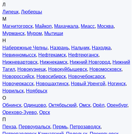
Л
Липецк
,
Люберцы
М
Магнитогорск
,
Майкоп
,
Махачкала
,
Миасс
,
Москва
,
Мурманск
,
Муром
,
Мытищи
Н
Набережные Челны
,
Назрань
,
Нальчик
,
Находка
,
Невинномысск
,
Нефтекамск
,
Нефтеюганск
,
Нижневартовск
,
Нижнекамск
,
Нижний Новгород
,
Нижний
Тагил
,
Новокузнецк
,
Новокуйбышевск
,
Новомосковск
,
Новороссийск
,
Новосибирск
,
Новочебоксарск
,
Новочеркасск
,
Новошахтинск
,
Новый Уренгой
,
Ногинск
,
Норильск
,
Ноябрьск
О
Обнинск
,
Одинцово
,
Октябрьский
,
Омск
,
Орёл
,
Оренбург
,
Орехово-Зуево
,
Орск
П
Пенза
,
Первоуральск
,
Пермь
,
Петрозаводск
,
Петропавловск-Камчатский
,
Подольск
,
Прокопьевск
,