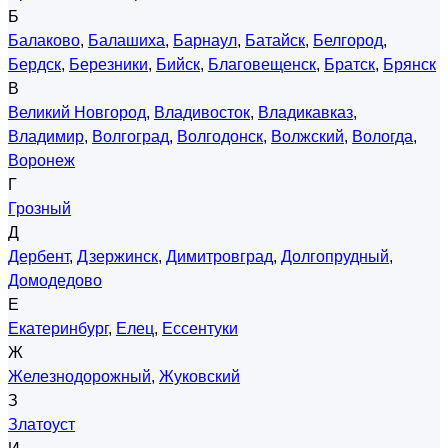
Б
Балаково
,
Балашиха
,
Барнаул
,
Батайск
,
Белгород
,
Бердск
,
Березники
,
Бийск
,
Благовещенск
,
Братск
,
Брянск
В
Великий Новгород
,
Владивосток
,
Владикавказ
,
Владимир
,
Волгоград
,
Волгодонск
,
Волжский
,
Вологда
,
Воронеж
Г
Грозный
Д
Дербент
,
Дзержинск
,
Димитровград
,
Долгопрудный
,
Домодедово
Е
Екатеринбург
,
Елец
,
Ессентуки
Ж
Железнодорожный
,
Жуковский
З
Златоуст