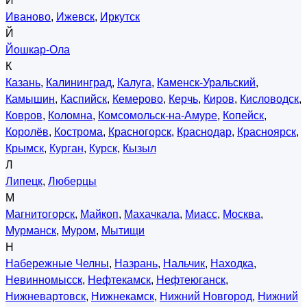
И
Иваново
,
Ижевск
,
Иркутск
Й
Йошкар-Ола
К
Казань
,
Калининград
,
Калуга
,
Каменск-Уральский
,
Камышин
,
Каспийск
,
Кемерово
,
Керчь
,
Киров
,
Кисловодск
,
Ковров
,
Коломна
,
Комсомольск-на-Амуре
,
Копейск
,
Королёв
,
Кострома
,
Красногорск
,
Краснодар
,
Красноярск
,
Крымск
,
Курган
,
Курск
,
Кызыл
Л
Липецк
,
Люберцы
М
Магнитогорск
,
Майкоп
,
Махачкала
,
Миасс
,
Москва
,
Мурманск
,
Муром
,
Мытищи
Н
Набережные Челны
,
Назрань
,
Нальчик
,
Находка
,
Невинномысск
,
Нефтекамск
,
Нефтеюганск
,
Нижневартовск
,
Нижнекамск
,
Нижний Новгород
,
Нижний