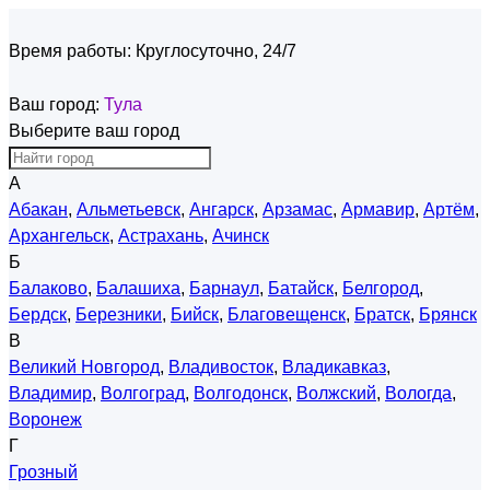
Время работы:
Круглосуточно, 24/7
Ваш город:
Тула
Выберите ваш город
А
Абакан
,
Альметьевск
,
Ангарск
,
Арзамас
,
Армавир
,
Артём
,
Архангельск
,
Астрахань
,
Ачинск
Б
Балаково
,
Балашиха
,
Барнаул
,
Батайск
,
Белгород
,
Бердск
,
Березники
,
Бийск
,
Благовещенск
,
Братск
,
Брянск
В
Великий Новгород
,
Владивосток
,
Владикавказ
,
Владимир
,
Волгоград
,
Волгодонск
,
Волжский
,
Вологда
,
Воронеж
Г
Грозный